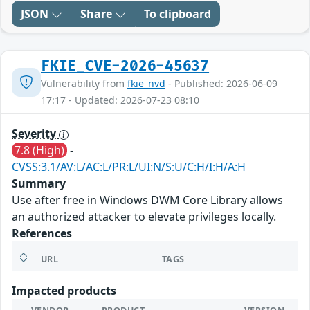
JSON
Share
To clipboard
FKIE_CVE-2026-45637
Vulnerability from
fkie_nvd
- Published: 2026-06-09
17:17 - Updated: 2026-07-23 08:10
Severity
7.8 (High)
-
CVSS:3.1/AV:L/AC:L/PR:L/UI:N/S:U/C:H/I:H/A:H
Summary
Use after free in Windows DWM Core Library allows
an authorized attacker to elevate privileges locally.
References
URL
TAGS
Impacted products