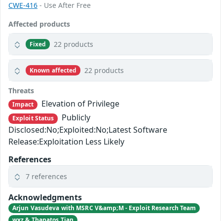
CWE-416
- Use After Free
Affected products
22 products
Fixed
22 products
Known affected
Threats
Elevation of Privilege
Impact
Publicly
Exploit Status
Disclosed:No;Exploited:No;Latest Software
Release:Exploitation Less Likely
References
7 references
Acknowledgments
Arjun Vasudeva with MSRC V&amp;M - Exploit Research Team
wxz & Thanatos Tian