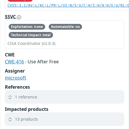
CVSS:3.1/AV:L/AC:L/PR:L/UI:N/S:U/C:H/I:H/A:H/E:U/RL:
SSVC
Exploitation: none
Automatable: no
Technical Impact: total
CISA Coordinator (v2.0.3)
CWE
CWE-416
- Use After Free
Assigner
microsoft
References
1 reference
Impacted products
13 products