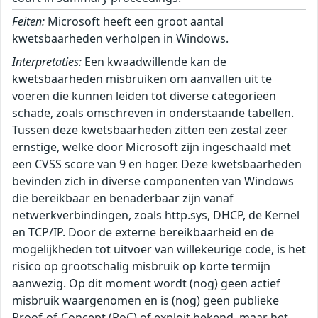
Feiten:
Microsoft heeft een groot aantal
kwetsbaarheden verholpen in Windows.
Interpretaties:
Een kwaadwillende kan de kwetsbaarheden misbruiken om aanvallen uit te voeren die kunnen leiden tot diverse categorieën schade, zoals omschreven in onderstaande tabellen. Tussen deze kwetsbaarheden zitten een zestal zeer ernstige, welke door Microsoft zijn ingeschaald met een CVSS score van 9 en hoger. Deze kwetsbaarheden bevinden zich in diverse componenten van Windows die bereikbaar en benaderbaar zijn vanaf netwerkverbindingen, zoals http.sys, DHCP, de Kernel en TCP/IP. Door de externe bereikbaarheid en de mogelijkheden tot uitvoer van willekeurige code, is het risico op grootschalig misbruik op korte termijn aanwezig. Op dit moment wordt (nog) geen actief misbruik waargenomen en is (nog) geen publieke Proof-of-Concept (PoC) of exploit bekend, maar het NCSC verwacht deze wel op korte termijn en adviseert daarom deze updates met spoed in te zetten. ``` Windows TCP/IP: |----------------|------|-------------------------------------| | CVE-ID | CVSS | Impact | |----------------|------|-------------------------------------| | CVE-2026-42904 | 9.60 | Verkrijgen van verhoogde rechten | | CVE-2026-42915 | 5.70 | Denial-of-Service | |----------------|------|-------------------------------------| Windows BitLocker: |----------------|------|-------------------------------------| | CVE-ID | CVSS | Impact | |----------------|------|-------------------------------------| | CVE-2026-45655 | 5.30 | Omzeilen van beveiligingsmaatregel | | CVE-2026-45658 | 7.80 | Omzeilen van beveiligingsmaatregel | | CVE-2026-50507 | 6.80 | Omzeilen van beveiligingsmaatregel | |----------------|------|-------------------------------------| Windows Mark of the Web (MOTW): |----------------|------|-------------------------------------| | CVE-ID | CVSS | Impact | |----------------|------|-------------------------------------| | CVE-2026-45595 | 5.40 | Omzeilen van beveiligingsmaatregel | |----------------|------|-------------------------------------| Windows Win32K - GRFX: |----------------|------|-------------------------------------| | CVE-ID | CVSS | Impact | |----------------|------|-------------------------------------| | CVE-2026-44803 | 7.80 | Uitvoeren van willekeurige code | | CVE-2026-44812 | 7.80 | Uitvoeren van willekeurige code | |----------------|------|-------------------------------------| Windows Push Notifications: |----------------|------|-------------------------------------| | CVE-ID | CVSS | Impact | |----------------|------|-------------------------------------| | CVE-2026-42969 | 5.50 | Toegang tot gevoelige gegevens | | CVE-2026-42971 | 5.50 | Toegang tot gevoelige gegevens | | CVE-2026-42970 | 5.50 | Toegang tot gevoelige gegevens | | CVE-2026-42973 | 5.50 | Toegang tot gevoelige gegevens | | CVE-2026-42978 | 7.80 | Verkrijgen van verhoogde rechten | | CVE-2026-42977 | 7.80 | Verkrijgen van verhoogde rechten | | CVE-2026-42979 | 7.80 | Verkrijgen van verhoogde rechten | | CVE-2026-42991 | 7.80 | Verkrijgen van verhoogde rechten | |----------------|------|-------------------------------------| Microsoft Windows DNS: |----------------|------|-------------------------------------| | CVE-ID | CVSS | Impact | |----------------|------|-------------------------------------| | CVE-2026-41108 | 7.00 | Verkrijgen van verhoogde rechten | |----------------|------|-------------------------------------| Windows Bluetooth Port Driver: |----------------|------|-------------------------------------| | CVE-ID | CVSS | Impact | |----------------|------|-------------------------------------| | CVE-2026-45640 | 7.00 | Verkrijgen van verhoogde rechten | |----------------|------|-------------------------------------| Windows Ancillary Function Driver for WinSock: |----------------|------|-------------------------------------| | CVE-ID | CVSS | Impact | |----------------|------|-------------------------------------| | CVE-2026-34335 | 7.00 | Verkrijgen van verhoogde rechten | | CVE-2026-45601 | 7.00 | Verkrijgen van verhoogde rechten | | CVE-2026-45598 | 7.00 | Verkrijgen van verhoogde rechten | | CVE-2026-45596 | 7.00 | Verkrijgen van verhoogde rechten | | CVE-2026-45638 | 7.80 | Verkrijgen van verhoogde rechten | | CVE-2026-45603 | 7.00 | Verkrijgen van verhoogde rechten | | CVE-2026-42911 | 7.00 | Verkrijgen van verhoogde rechten | |----------------|------|-------------------------------------| Function Discovery Service (fdwsd.dll): |----------------|------|-------------------------------------| | CVE-ID | CVSS | Impact | |----------------|------|-------------------------------------| | CVE-2026-42836 | 7.00 | Verkrijgen van verhoogde rechten | |----------------|------|-------------------------------------| Windows Kernel: |----------------|------|-------------------------------------| | CVE-ID | CVSS | Impact | |----------------|------|-------------------------------------| | CVE-2025-10263 | 9.30 | Verkrijgen van verhoogde rechten | | CVE-2026-45657 | 9.80 | Uitvoeren van willekeurige code | | CVE-2026-48583 | 7.80 | Verkrijgen van verhoogde rechten | | CVE-2026-45653 | 7.00 | Verkrijgen van verhoogde rechten | | CVE-2026-42984 | 7.00 | Verkrijgen van verhoogde rechten | |----------------|------|-------------------------------------| Windows Secure Boot: |----------------|------|-------------------------------------| | CVE-ID | CVSS | Impact | |----------------|------|-------------------------------------| | CVE-2026-45588 | 7.90 | Omzeilen van beveiligingsmaatregel | | CVE-2026-48568 | 7.90 | Omzeilen van beveiligingsmaatregel | | CVE-2026-48570 | 7.90 | Omzeilen van beveiligingsmaatregel | | CVE-2026-48573 | 7.90 | Omzeilen van beveiligingsmaatregel | | CVE-2026-48575 | 7.90 | Omzeilen van beveiligingsmaatregel | | CVE-2026-48576 | 7.90 | Omzeilen van beveiligingsmaatregel | | CVE-2026-48578 | 7.90 | Verkrijgen van verhoogde rechten | | CVE-2026-45654 | 7.90 | Omzeilen van beveiligingsmaatregel | |----------------|------|-------------------------------------| Remote Desktop Client: |----------------|------|-------------------------------------| | CVE-ID | CVSS | Impact | |----------------|------|-------------------------------------| | CVE-2026-47289 | 8.80 | Uitvoeren van willekeurige code | | CVE-2026-47653 | 8.80 | Uitvoeren van willekeurige code | | CVE-2026-47654 | 7.50 | Uitvoeren van willekeurige code | | CVE-2026-48563 | 7.50 | Uitvoeren van willekeurige code | | CVE-2026-42909 | 7.50 | Uitvoeren van willekeurige code | | CVE-2026-42913 | 7.50 | Uitvoeren van willekeurige code | | CVE-2026-42992 | 7.50 | Uitvoeren van willekeurige code | | CVE-2026-44799 | 7.50 | Uitvoeren van willekeurige code | | CVE-2026-44801 | 7.50 | Uitvoeren van willekeurige code | | CVE-2026-42985 | 8.80 | Uitvoeren van willekeurige code | | CVE-2026-42993 | 7.50 | Uitvoeren van willekeurige code | |----------------|------|-------------------------------------| Microsoft UxTheme Library (uxtheme.dll): |----------------|------|-------------------------------------| | CVE-ID | CVSS | Impact | |----------------|------|-------------------------------------| | CVE-2026-45606 | 5.50 | Denial-of-Service | |----------------|------|-------------------------------------| Windows Kernel-Mode Drivers: |----------------|------|-------------------------------------| | CVE-ID | CVSS | Impact | |----------------|------|-------------------------------------| | CVE-2026-45600 | 7.80 | Verkrijgen van verhoogde rechten | |----------------|------|-------------------------------------| Windows DHCP Client: |----------------|------|-------------------------------------| | CVE-ID | CVSS | Impact | |----------------|------|-------------------------------------| | CVE-2026-45608 | 6.80 | Toegang tot gevoelige gegevens | | CVE-2026-44815 | 9.80 | Uitvoeren van willekeurige code | |----------------|------|-------------------------------------| Universal Plug and Play (upnp.dll): |----------------|------|-------------------------------------| | CVE-ID | CVSS | Impact | |----------------|------|-------------------------------------| | CVE-2026-45599 | 8.10 | Uitvoeren van willekeurige code | | CVE-2026-45635 | 8.10 | Uitvoeren van willekeurige code | |----------------|------|-------------------------------------| Windows Bluetooth Service: |----------------|------|-------------------------------------| | CVE-ID | CVSS | Impact | |----------------|------|-------------------------------------| | CVE-2026-45605 | 7.80 | Verkrijgen van verhoogde rechten | |----------------|------|-------------------------------------| Windows UEFI: |----------------|------|-------------------------------------| | CVE-ID | CVSS | Impact | |----------------|------|-------------------------------------| | CVE-2026-45656 | 7.80 | Omzeilen van beveiligingsmaatregel | | CVE-2026-8863 | 7.80 | Omzeilen van beveiligingsmaatregel | |----------------|------|-------------------------------------| Windows Hotpatch Monitoring Service: |----------------|------|-------------------------------------| | CVE-ID | CVSS | Impact