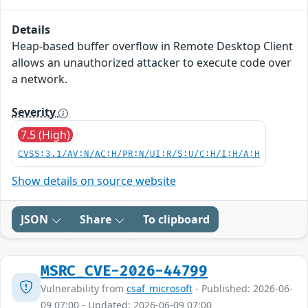
Details
Heap-based buffer overflow in Remote Desktop Client
allows an unauthorized attacker to execute code over
a network.
Severity
7.5 (High)
CVSS:3.1/AV:N/AC:H/PR:N/UI:R/S:U/C:H/I:H/A:H
Show details on source website
JSON
Share
To clipboard
MSRC_CVE-2026-44799
Vulnerability from
csaf_microsoft
- Published: 2026-06-
09 07:00 - Updated: 2026-06-09 07:00