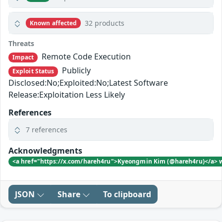
32 products
Known affected
Threats
Remote Code Execution
Impact
Publicly
Exploit Status
Disclosed:No;Exploited:No;Latest Software
Release:Exploitation Less Likely
References
7 references
Acknowledgments
<a href="https://x.com/hareh4ru">Kyeongmin Kim (@hareh4ru)</a> wi
JSON
Share
To clipboard