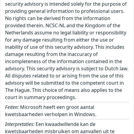
security advisory is intended solely for the purpose of
providing general information to professional users.
No rights can be derived from the information
provided therein. NCSC-NL and the Kingdom of the
Netherlands assume no legal liability or responsibility
for any damage resulting from either the use or
inability of use of this security advisory. This includes
damage resulting from the inaccuracy of
incompleteness of the information contained in the
advisory. This security advisory is subject to Dutch law.
All disputes related to or arising from the use of this
advisory will be submitted to the competent court in
The Hague. This choice of means also applies to the
court in summary proceedings.
Feiten:
Microsoft heeft een groot aantal
kwetsbaarheden verholpen in Windows.
Interpretaties:
Een kwaadwillende kan de kwetsbaarheden misbruiken om aanvallen uit te voeren die kunnen leiden tot diverse categorieën schade, zoals omschreven in onderstaande tabellen. Tussen deze kwetsbaarheden zitten een zestal zeer ernstige, welke door Microsoft zijn ingeschaald met een CVSS score van 9 en hoger. Deze kwetsbaarheden bevinden zich in diverse componenten van Windows die bereikbaar en benaderbaar zijn vanaf netwerkverbindingen, zoals http.sys, DHCP, de Kernel en TCP/IP. Door de externe bereikbaarheid en de mogelijkheden tot uitvoer van willekeurige code, is het risico op grootschalig misbruik op korte termijn aanwezig. Op dit moment wordt (nog) geen actief misbruik waargenomen en is (nog) geen publieke Proof-of-Concept (PoC) of exploit bekend, maar het NCSC verwacht deze wel op korte termijn en adviseert daarom deze updates met spoed in te zetten. ``` Windows TCP/IP: |----------------|------|-------------------------------------| | CVE-ID | CVSS | Impact | |----------------|------|-------------------------------------| | CVE-2026-42904 | 9.60 | Verkrijgen van verhoogde rechten | | CVE-2026-42915 | 5.70 | Denial-of-Service | |----------------|------|-------------------------------------| Windows BitLocker: |----------------|------|-------------------------------------| | CVE-ID | CVSS | Impact | |----------------|------|-------------------------------------| | CVE-2026-45655 | 5.30 | Omzeilen van beveiligingsmaatregel | | CVE-2026-45658 | 7.80 | Omzeilen van beveiligingsmaatregel | | CVE-2026-50507 | 6.80 | Omzeilen van beveiligingsmaatregel | |----------------|------|-------------------------------------| Windows Mark of the Web (MOTW): |----------------|------|-------------------------------------| | CVE-ID | CVSS | Impact | |----------------|------|-------------------------------------| | CVE-2026-45595 | 5.40 | Omzeilen van beveiligingsmaatregel | |----------------|------|-------------------------------------| Windows Win32K - GRFX: |----------------|------|-------------------------------------| | CVE-ID | CVSS | Impact | |----------------|------|-------------------------------------| | CVE-2026-44803 | 7.80 | Uitvoeren van willekeurige code | | CVE-2026-44812 | 7.80 | Uitvoeren van willekeurige code | |----------------|------|-------------------------------------| Windows Push Notifications: |----------------|------|-------------------------------------| | CVE-ID | CVSS | Impact | |----------------|------|-------------------------------------| | CVE-2026-42969 | 5.50 | Toegang tot gevoelige gegevens | | CVE-2026-42971 | 5.50 | Toegang tot gevoelige gegevens | | CVE-2026-42970 | 5.50 | Toegang tot gevoelige gegevens | | CVE-2026-42973 | 5.50 | Toegang tot gevoelige gegevens | | CVE-2026-42978 | 7.80 | Verkrijgen van verhoogde rechten | | CVE-2026-42977 | 7.80 | Verkrijgen van verhoogde rechten | | CVE-2026-42979 | 7.80 | Verkrijgen van verhoogde rechten | | CVE-2026-42991 | 7.80 | Verkrijgen van verhoogde rechten | |----------------|------|-------------------------------------| Microsoft Windows DNS: |----------------|------|-------------------------------------| | CVE-ID | CVSS | Impact | |----------------|------|-------------------------------------| | CVE-2026-41108 | 7.00 | Verkrijgen van verhoogde rechten | |----------------|------|-------------------------------------| Windows Bluetooth Port Driver: |----------------|------|-------------------------------------| | CVE-ID | CVSS | Impact | |----------------|------|-------------------------------------| | CVE-2026-45640 | 7.00 | Verkrijgen van verhoogde rechten | |----------------|------|-------------------------------------| Windows Ancillary Function Driver for WinSock: |----------------|------|-------------------------------------| | CVE-ID | CVSS | Impact | |----------------|------|-------------------------------------| | CVE-2026-34335 | 7.00 | Verkrijgen van verhoogde rechten | | CVE-2026-45601 | 7.00 | Verkrijgen van verhoogde rechten | | CVE-2026-45598 | 7.00 | Verkrijgen van verhoogde rechten | | CVE-2026-45596 | 7.00 | Verkrijgen van verhoogde rechten | | CVE-2026-45638 | 7.80 | Verkrijgen van verhoogde rechten | | CVE-2026-45603 | 7.00 | Verkrijgen van verhoogde rechten | | CVE-2026-42911 | 7.00 | Verkrijgen van verhoogde rechten | |----------------|------|-------------------------------------| Function Discovery Service (fdwsd.dll): |----------------|------|-------------------------------------| | CVE-ID | CVSS | Impact | |----------------|------|-------------------------------------| | CVE-2026-42836 | 7.00 | Verkrijgen van verhoogde rechten | |----------------|------|-------------------------------------| Windows Kernel: |----------------|------|-------------------------------------| | CVE-ID | CVSS | Impact | |----------------|------|-------------------------------------| | CVE-2025-10263 | 9.30 | Verkrijgen van verhoogde rechten | | CVE-2026-45657 | 9.80 | Uitvoeren van willekeurige code | | CVE-2026-48583 | 7.80 | Verkrijgen van verhoogde rechten | | CVE-2026-45653 | 7.00 | Verkrijgen van verhoogde rechten | | CVE-2026-42984 | 7.00 | Verkrijgen van verhoogde rechten | |----------------|------|-------------------------------------| Windows Secure Boot: |----------------|------|-------------------------------------| | CVE-ID | CVSS | Impact | |----------------|------|-------------------------------------| | CVE-2026-45588 | 7.90 | Omzeilen van beveiligingsmaatregel | | CVE-2026-48568 | 7.90 | Omzeilen van beveiligingsmaatregel | | CVE-2026-48570 | 7.90 | Omzeilen van beveiligingsmaatregel | | CVE-2026-48573 | 7.90 | Omzeilen van beveiligingsmaatregel | | CVE-2026-48575 | 7.90 | Omzeilen van beveiligingsmaatregel | | CVE-2026-48576 | 7.90 | Omzeilen van beveiligingsmaatregel | | CVE-2026-48578 | 7.90 | Verkrijgen van verhoogde rechten | | CVE-2026-45654 | 7.90 | Omzeilen van beveiligingsmaatregel | |----------------|------|-------------------------------------| Remote Desktop Client: |----------------|------|-------------------------------------| | CVE-ID | CVSS | Impact | |----------------|------|-------------------------------------| | CVE-2026-47289 | 8.80 | Uitvoeren van willekeurige code | | CVE-2026-47653 | 8.80 | Uitvoeren van willekeurige code | | CVE-2026-47654 | 7.50 | Uitvoeren van willekeurige code | | CVE-2026-48563 | 7.50 | Uitvoeren van willekeurige code | | CVE-2026-42909 | 7.50 | Uitvoeren van willekeurige code | | CVE-2026-42913 | 7.50 | Uitvoeren van willekeurige code | | CVE-2026-42992 | 7.50 | Uitvoeren van willekeurige code | | CVE-2026-44799 | 7.50 | Uitvoeren van willekeurige code | | CVE-2026-44801 | 7.50 | Uitvoeren van willekeurige code | | CVE-2026-42985 | 8.80 | Uitvoeren van willekeurige code | | CVE-2026-42993 | 7.50 | Uitvoeren van willekeurige code | |----------------|------|-------------------------------------| Microsoft UxTheme Library (uxtheme.dll): |----------------|------|-------------------------------------| | CVE-ID | CVSS | Impact | |----------------|------|-------------------------------------| | CVE-2026-45606 | 5.50 | Denial-of-Service | |----------------|------|-------------------------------------| Windows Kernel-Mode Drivers: |----------------|------|-------------------------------------| | CVE-ID | CVSS | Impact | |----------------|------|-------------------------------------| | CVE-2026-45600 | 7.80 | Verkrijgen van verhoogde rechten | |----------------|------|-------------------------------------| Windows DHCP Client: |----------------|------|-------------------------------------| | CVE-ID | CVSS | Impact | |----------------|------|-------------------------------------| | CVE-2026-45608 | 6.80 | Toegang tot gevoelige gegevens | | CVE-2026-44815 | 9.80 | Uitvoeren van willekeurige code | |----------------|------|-------------------------------------| Universal Plug and Play (upnp.dll): |----------------|------|-------------------------------------| | CVE-ID | CVSS | Impact | |----------------|------|-------------------------------------| | CVE-2026-45599 | 8.10 | Uitvoeren van willekeurige code | | CVE-2026-45635 | 8.10 | Uitvoeren van willekeurige code | |----------------|------|-------------------------------------| Windows Bluetooth Service: |----------------|------|-------------------------------------| | CVE-ID | CVSS | Impact | |----------------|------|-------------------------------------| | CVE-2026-45605 | 7.80 | Verkrijgen van verhoogde rechten | |----------------|------|-------------------------------------| Windows UEFI: |----------------|------|-------------------------------------| | CVE-ID | CVSS | Impact | |----------------|------|-------------------------------------| | CVE-2026-45656 | 7.80 | Omzeilen van beveiligingsmaatregel | | CVE-2026-8863 | 7.80 | Omzeilen van beveiligingsmaatregel | |----------------|------|-------------------------------------| Windows Hotpatch Monitoring Service: |----------------|------|-------------------------------------| | CVE-ID | CVSS | Impact