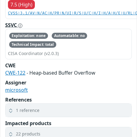
7.5 (High)
CVSS:3.1/AV:N/AC:H/PR:N/UI:R/S:U/C:H/I:H/A:H/E:U/RL:
SSVC
Exploitation: none
Automatable: no
Technical Impact: total
CISA Coordinator (v2.0.3)
CWE
CWE-122
- Heap-based Buffer Overflow
Assigner
microsoft
References
1 reference
Impacted products
22 products