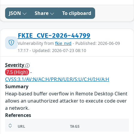
JSON
Share
To clipboard
FKIE_CVE-2026-44799
Vulnerability from
fkie_nvd
- Published: 2026-06-09
17:17 - Updated: 2026-07-23 08:10
Severity
7.5 (High)
-
CVSS:3.1/AV:N/AC:H/PR:N/UI:R/S:U/C:H/I:H/A:H
Summary
Heap-based buffer overflow in Remote Desktop Client
allows an unauthorized attacker to execute code over
a network.
References
URL
TAGS