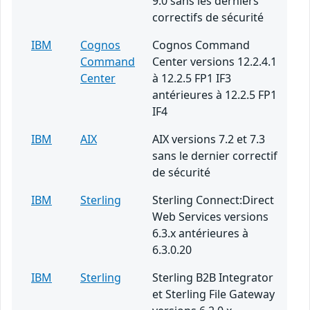
9.0 sans les derniers
correctifs de sécurité
IBM
Cognos
Cognos Command
Command
Center versions 12.2.4.1
Center
à 12.2.5 FP1 IF3
antérieures à 12.2.5 FP1
IF4
IBM
AIX
AIX versions 7.2 et 7.3
sans le dernier correctif
de sécurité
IBM
Sterling
Sterling Connect:Direct
Web Services versions
6.3.x antérieures à
6.3.0.20
IBM
Sterling
Sterling B2B Integrator
et Sterling File Gateway