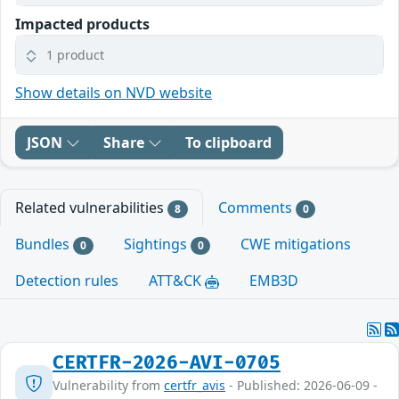
Impacted products
1 product
Show details on NVD website
JSON
Share
To clipboard
Related vulnerabilities
Comments
8
0
Bundles
Sightings
CWE mitigations
0
0
Detection rules
ATT&CK
EMB3D
CERTFR-2026-AVI-0705
Vulnerability from
certfr_avis
- Published: 2026-06-09 -