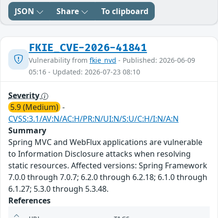
JSON
Share
To clipboard
FKIE_CVE-2026-41841
Vulnerability from
fkie_nvd
- Published: 2026-06-09
05:16 - Updated: 2026-07-23 08:10
Severity
5.9 (Medium)
-
CVSS:3.1/AV:N/AC:H/PR:N/UI:N/S:U/C:H/I:N/A:N
Summary
Spring MVC and WebFlux applications are vulnerable
to Information Disclosure attacks when resolving
static resources. Affected versions: Spring Framework
7.0.0 through 7.0.7; 6.2.0 through 6.2.18; 6.1.0 through
6.1.27; 5.3.0 through 5.3.48.
References