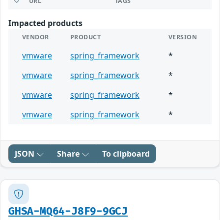
URL
TAGS
Impacted products
VENDOR
PRODUCT
VERSION
vmware
spring_framework
*
vmware
spring_framework
*
vmware
spring_framework
*
vmware
spring_framework
*
JSON
Share
To clipboard
GHSA-MQ64-J8F9-9GCJ