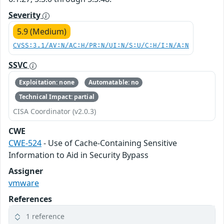
Severity
5.9 (Medium)
CVSS:3.1/AV:N/AC:H/PR:N/UI:N/S:U/C:H/I:N/A:N
SSVC
Exploitation: none
Automatable: no
Technical Impact: partial
CISA Coordinator (v2.0.3)
CWE
CWE-524
- Use of Cache-Containing Sensitive
Information to Aid in Security Bypass
Assigner
vmware
References
1 reference