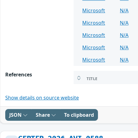
Microsoft
N/A
Microsoft
N/A
Microsoft
N/A
Microsoft
N/A
Microsoft
N/A
References
TITLE
Show details on source website
JSON
Share
To clipboard