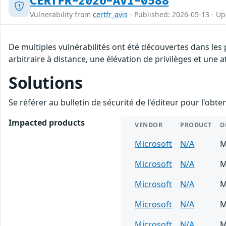
CERTFR-2026-AVI-0588
Vulnerability from
certfr_avis
- Published: 2026-05-13 - U
De multiples vulnérabilités ont été découvertes dans les
arbitraire à distance, une élévation de privilèges et une a
Solutions
Se référer au bulletin de sécurité de l'éditeur pour l'obt
Impacted products
VENDOR
PRODUCT
D
Microsoft
N/A
M
Microsoft
N/A
M
Microsoft
N/A
M
Microsoft
N/A
M
Microsoft
N/A
M