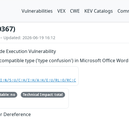
Vulnerabilities
VEX
CWE
KEV Catalogs
Comm
0367)
 – Updated: 2026-06-19 16:12
e Execution Vulnerability
compatible type ('type confusion') in Microsoft Office Word
UI:N/S:U/C:H/I:H/A:H/E:U/RL:O/RC:C
able: no
Technical Impact: total
er Dereference