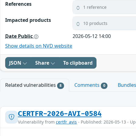
References
1 reference
Impacted products
10 products
Date Public
2026-05-12 14:00
Show details on NVD website
JSON
Share
To clipboard
Related vulnerabilities
Comments
Bundle
8
0
CERTFR-2026-AVI-0584
Vulnerability from
certfr_avis
- Published: 2026-05-13 - U