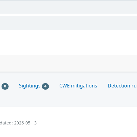
s
Sightings
CWE mitigations
Detection ru
0
4
pdated: 2026-05-13