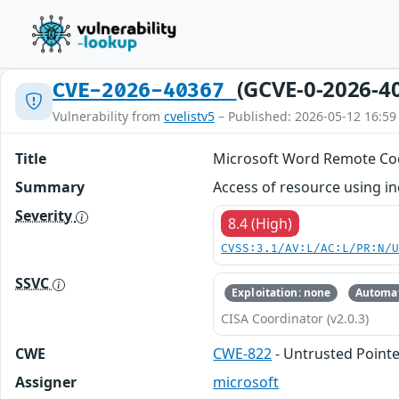
(GCVE-0-2026-4
CVE-2026-40367
Vulnerability from
cvelistv5
– Published: 2026-05-12 16:59
Title
Microsoft Word Remote Cod
Summary
Access of resource using in
Severity
8.4 (High)
CVSS:3.1/AV:L/AC:L/PR:N/
SSVC
Exploitation: none
Automat
CISA Coordinator (v2.0.3)
CWE
CWE-822
- Untrusted Point
Assigner
microsoft