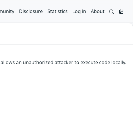
unity
Disclosure
Statistics
Log in
About
 allows an unauthorized attacker to execute code locally.