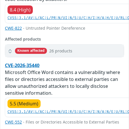
8.4 (High)
CVSS:3.1/AV:L/AC:L/PR:N/UI:N/S:U/C:H/I:H/A:H/E:U/RL:
CWE-822
- Untrusted Pointer Dereference
Affected products
26 products
Known affected
CVE-2026-35440
Microsoft Office Word contains a vulnerability where
files or directories accessible to external parties can
allow unauthorized attackers to locally disclose
sensitive information.
5.5 (Medium)
CVSS:3.1/AV:L/AC:L/PR:N/UI:R/S:U/C:H/I:N/A:N/E:U/RL:
CWE-552
- Files or Directories Accessible to External Parties