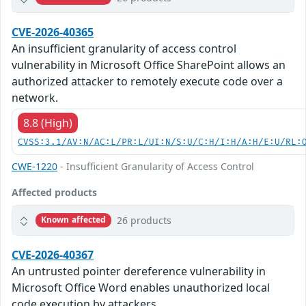
CVE-2026-40365
An insufficient granularity of access control
vulnerability in Microsoft Office SharePoint allows an
authorized attacker to remotely execute code over a
network.
8.8 (High)
CVSS:3.1/AV:N/AC:L/PR:L/UI:N/S:U/C:H/I:H/A:H/E:U/RL:
CWE-1220
- Insufficient Granularity of Access Control
Affected products
26 products
Known affected
CVE-2026-40367
An untrusted pointer dereference vulnerability in
Microsoft Office Word enables unauthorized local
code execution by attackers.