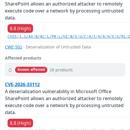
SharePoint allows an authorized attacker to remotely
execute code over a network by processing untrusted
data.
8.8 (High)
CVSS:3.1/AV:N/AC:L/PR:L/UI:N/S:U/C:H/I:H/A:H/E:U/RL:
CWE-502
- Deserialization of Untrusted Data
Affected products
26 products
Known affected
CVE-2026-33112
A deserialization vulnerability in Microsoft Office
SharePoint allows an authorized attacker to remotely
execute code over a network by processing untrusted
data.
8.8 (High)