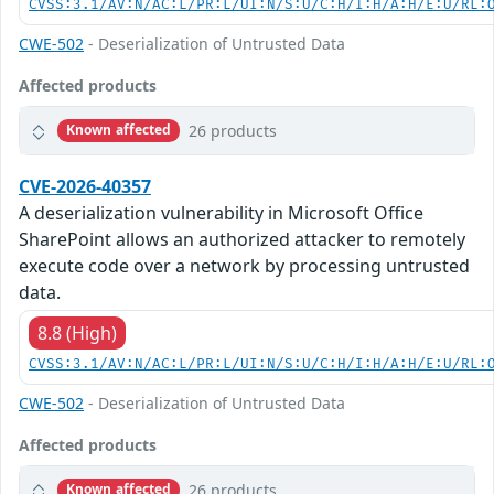
CVSS:3.1/AV:N/AC:L/PR:L/UI:N/S:U/C:H/I:H/A:H/E:U/RL:
CWE-502
- Deserialization of Untrusted Data
Affected products
26 products
Known affected
CVE-2026-40357
A deserialization vulnerability in Microsoft Office
SharePoint allows an authorized attacker to remotely
execute code over a network by processing untrusted
data.
8.8 (High)
CVSS:3.1/AV:N/AC:L/PR:L/UI:N/S:U/C:H/I:H/A:H/E:U/RL:
CWE-502
- Deserialization of Untrusted Data
Affected products
26 products
Known affected