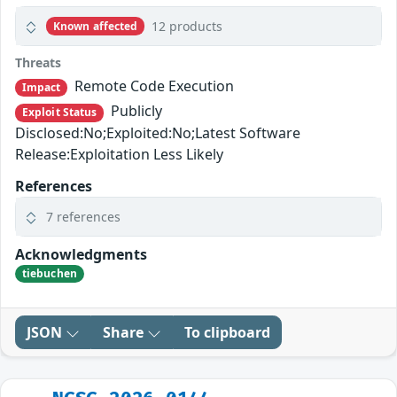
12 products
Known affected
Threats
Remote Code Execution
Impact
Publicly
Exploit Status
Disclosed:No;Exploited:No;Latest Software
Release:Exploitation Less Likely
References
7 references
Acknowledgments
tiebuchen
JSON
Share
To clipboard