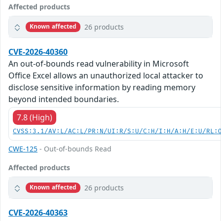
Affected products
26 products
Known affected
CVE-2026-40360
An out-of-bounds read vulnerability in Microsoft
Office Excel allows an unauthorized local attacker to
disclose sensitive information by reading memory
beyond intended boundaries.
7.8 (High)
CVSS:3.1/AV:L/AC:L/PR:N/UI:R/S:U/C:H/I:H/A:H/E:U/RL:
CWE-125
- Out-of-bounds Read
Affected products
26 products
Known affected
CVE-2026-40363