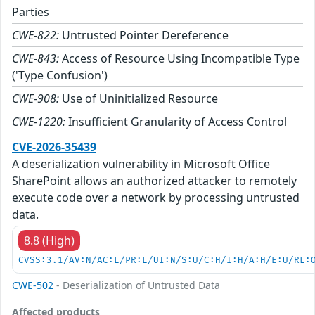
Parties
CWE-822:
Untrusted Pointer Dereference
CWE-843:
Access of Resource Using Incompatible Type
('Type Confusion')
CWE-908:
Use of Uninitialized Resource
CWE-1220:
Insufficient Granularity of Access Control
CVE-2026-35439
A deserialization vulnerability in Microsoft Office
SharePoint allows an authorized attacker to remotely
execute code over a network by processing untrusted
data.
8.8 (High)
CVSS:3.1/AV:N/AC:L/PR:L/UI:N/S:U/C:H/I:H/A:H/E:U/RL:
CWE-502
- Deserialization of Untrusted Data
Affected products