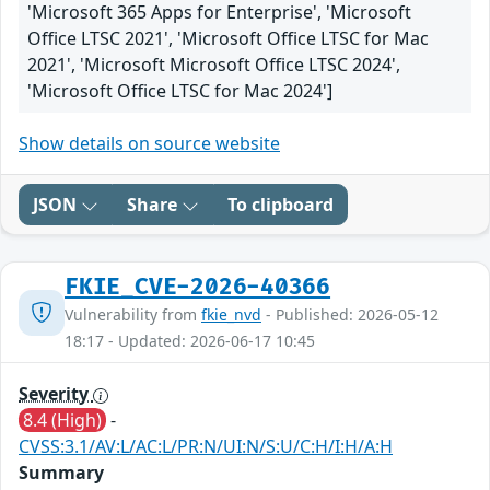
'Microsoft 365 Apps for Enterprise', 'Microsoft
Office LTSC 2021', 'Microsoft Office LTSC for Mac
2021', 'Microsoft Microsoft Office LTSC 2024',
'Microsoft Office LTSC for Mac 2024']
Show details on source website
JSON
Share
To clipboard
FKIE_CVE-2026-40366
Vulnerability from
fkie_nvd
- Published: 2026-05-12
18:17 - Updated: 2026-06-17 10:45
Severity
8.4 (High)
-
CVSS:3.1/AV:L/AC:L/PR:N/UI:N/S:U/C:H/I:H/A:H
Summary