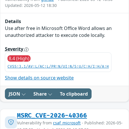
Updated: 2026-05-12 18:30
Details
Use after free in Microsoft Office Word allows an
unauthorized attacker to execute code locally.
Severity
8.4 (High)
CVSS:3.1/AV:L/AC:L/PR:N/UI:N/S:U/C:H/I:H/A:H
Show details on source website
JSON
Share
To clipboard
MSRC_CVE-2026-40366
Vulnerability from
csaf_microsoft
- Published: 2026-05-