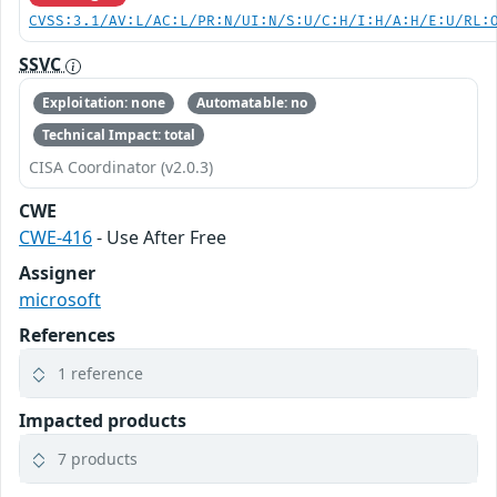
CVSS:3.1/AV:L/AC:L/PR:N/UI:N/S:U/C:H/I:H/A:H/E:U/RL:
SSVC
Exploitation: none
Automatable: no
Technical Impact: total
CISA Coordinator (v2.0.3)
CWE
CWE-416
- Use After Free
Assigner
microsoft
References
1 reference
Impacted products
7 products