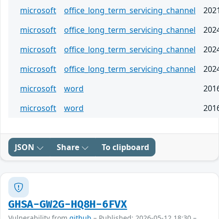
microsoft
office_long_term_servicing_channel
202
microsoft
office_long_term_servicing_channel
202
microsoft
office_long_term_servicing_channel
202
microsoft
office_long_term_servicing_channel
202
microsoft
word
201
microsoft
word
201
JSON
Share
To clipboard
GHSA-GW2G-HQ8H-6FVX
Vulnerability from
github
– Published: 2026-05-12 18:30 –