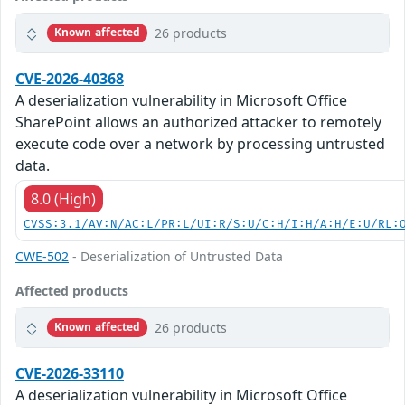
26 products
Known affected
CVE-2026-40368
A deserialization vulnerability in Microsoft Office
SharePoint allows an authorized attacker to remotely
execute code over a network by processing untrusted
data.
8.0 (High)
CVSS:3.1/AV:N/AC:L/PR:L/UI:R/S:U/C:H/I:H/A:H/E:U/RL:
CWE-502
- Deserialization of Untrusted Data
Affected products
26 products
Known affected
CVE-2026-33110
A deserialization vulnerability in Microsoft Office