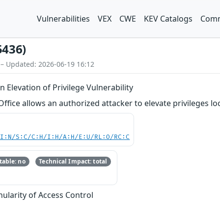
Vulnerabilities
VEX
CWE
KEV Catalogs
Comm
5436)
 – Updated: 2026-06-19 16:12
n Elevation of Privilege Vulnerability
Office allows an authorized attacker to elevate privileges loc
UI:N/S:C/C:H/I:H/A:H/E:U/RL:O/RC:C
able: no
Technical Impact: total
nularity of Access Control