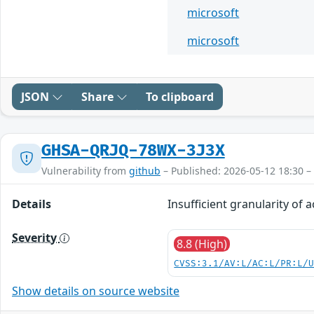
microsoft
microsoft
JSON
Share
To clipboard
GHSA-QRJQ-78WX-3J3X
Vulnerability from
github
– Published: 2026-05-12 18:30 –
Details
Insufficient granularity of 
Severity
8.8 (High)
CVSS:3.1/AV:L/AC:L/PR:L/
Show details on source website