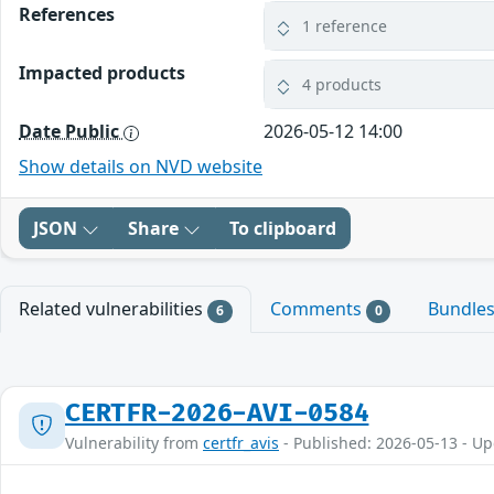
References
1 reference
Impacted products
4 products
Date Public
2026-05-12 14:00
Show details on NVD website
JSON
Share
To clipboard
Related vulnerabilities
Comments
Bundle
6
0
CERTFR-2026-AVI-0584
Vulnerability from
certfr_avis
- Published: 2026-05-13 - U