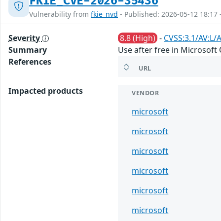
FKIE_CVE-2026-35436
Vulnerability from
fkie_nvd
- Published: 2026-05-12 18:17 
Severity
8.8 (High)
-
CVSS:3.1/AV:L/A
Summary
Use after free in Microsoft 
References
URL
Impacted products
VENDOR
microsoft
microsoft
microsoft
microsoft
microsoft
microsoft