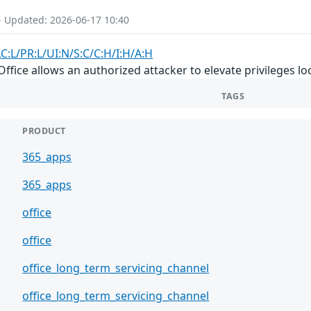
- Updated: 2026-06-17 10:40
C:L/PR:L/UI:N/S:C/C:H/I:H/A:H
Office allows an authorized attacker to elevate privileges loc
TAGS
PRODUCT
365_apps
365_apps
office
office
office_long_term_servicing_channel
office_long_term_servicing_channel