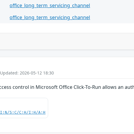
office_long_term_servicing_channel
office_long_term_servicing_channel
 Updated: 2026-05-12 18:30
access control in Microsoft Office Click-To-Run allows an auth
UI:N/S:C/C:H/I:H/A:H