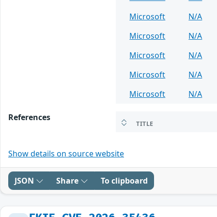
Microsoft
N/A
Microsoft
N/A
Microsoft
N/A
Microsoft
N/A
Microsoft
N/A
References
TITLE
Show details on source website
JSON
Share
To clipboard