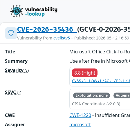
(GCVE-0-2026-3
CVE-2026-35436
Vulnerability from
cvelistv5
– Published: 2026-05-12 16:59
Title
Microsoft Office Click-To-Ru
Summary
Use after free in Microsoft 
Severity
8.8 (High)
CVSS:3.1/AV:L/AC:L/PR:L/
SSVC
Exploitation: none
Automat
CISA Coordinator (v2.0.3)
CWE
CWE-1220
- Insufficient Gra
Assigner
microsoft