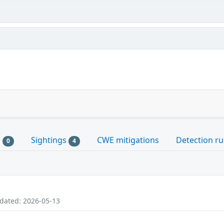
s
Sightings
CWE mitigations
Detection ru
0
4
pdated: 2026-05-13