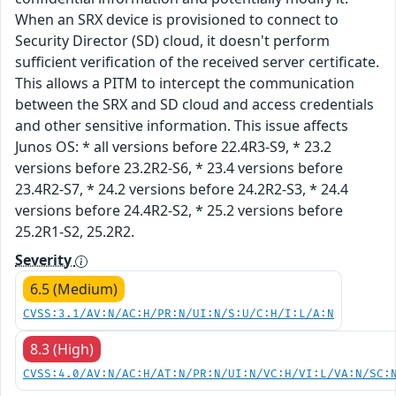
When an SRX device is provisioned to connect to
Security Director (SD) cloud, it doesn't perform
sufficient verification of the received server certificate.
This allows a PITM to intercept the communication
between the SRX and SD cloud and access credentials
and other sensitive information. This issue affects
Junos OS: * all versions before 22.4R3-S9, * 23.2
versions before 23.2R2-S6, * 23.4 versions before
23.4R2-S7, * 24.2 versions before 24.2R2-S3, * 24.4
versions before 24.4R2-S2, * 25.2 versions before
25.2R1-S2, 25.2R2.
Severity
6.5 (Medium)
CVSS:3.1/AV:N/AC:H/PR:N/UI:N/S:U/C:H/I:L/A:N
8.3 (High)
CVSS:4.0/AV:N/AC:H/AT:N/PR:N/UI:N/VC:H/VI:L/VA:N/SC: