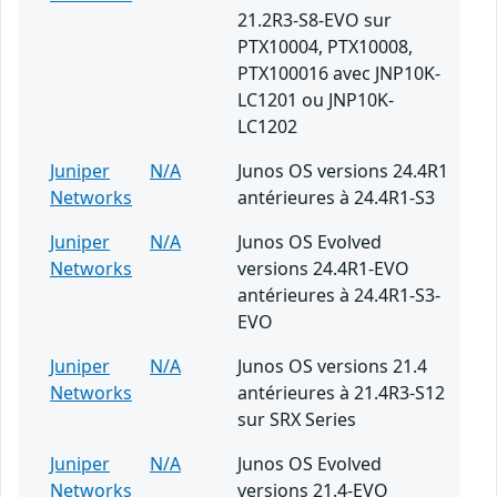
21.2R3-S8-EVO sur
PTX10004, PTX10008,
PTX100016 avec JNP10K-
LC1201 ou JNP10K-
LC1202
Juniper
N/A
Junos OS versions 24.4R1
Networks
antérieures à 24.4R1-S3
Juniper
N/A
Junos OS Evolved
Networks
versions 24.4R1-EVO
antérieures à 24.4R1-S3-
EVO
Juniper
N/A
Junos OS versions 21.4
Networks
antérieures à 21.4R3-S12
sur SRX Series
Juniper
N/A
Junos OS Evolved
Networks
versions 21.4-EVO