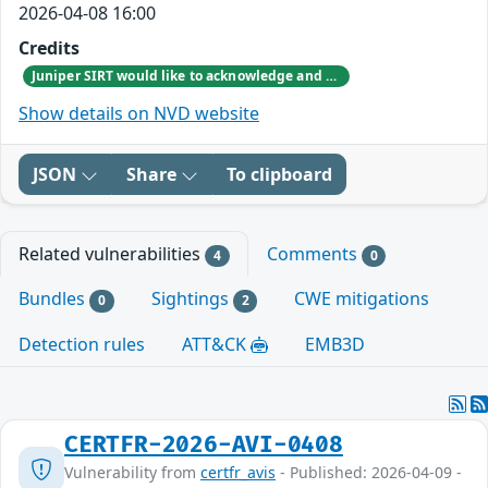
2026-04-08 16:00
Credits
Juniper SIRT would like to acknowledge and thank Konrad Porzezynski for responsibly reporting this vulnerability.
Show details on NVD website
JSON
Share
To clipboard
Related vulnerabilities
Comments
4
0
Bundles
Sightings
CWE mitigations
0
2
Detection rules
ATT&CK
EMB3D
CERTFR-2026-AVI-0408
Vulnerability from
certfr_avis
- Published: 2026-04-09 -