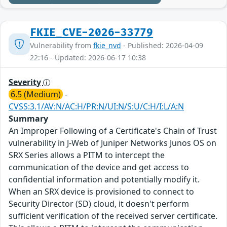
FKIE_CVE-2026-33779
Vulnerability from
fkie_nvd
- Published: 2026-04-09
22:16 - Updated: 2026-06-17 10:38
Severity
6.5 (Medium)
-
CVSS:3.1/AV:N/AC:H/PR:N/UI:N/S:U/C:H/I:L/A:N
Summary
An Improper Following of a Certificate's Chain of Trust
vulnerability in J-Web of Juniper Networks Junos OS on
SRX Series allows a PITM to intercept the
communication of the device and get access to
confidential information and potentially modify it.
When an SRX device is provisioned to connect to
Security Director (SD) cloud, it doesn't perform
sufficient verification of the received server certificate.