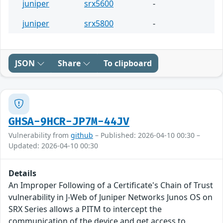
juniper
srx5600
-
juniper
srx5800
-
JSON
Share
To clipboard
GHSA-9HCR-JP7M-44JV
Vulnerability from
github
– Published: 2026-04-10 00:30 –
Updated: 2026-04-10 00:30
Details
An Improper Following of a Certificate's Chain of Trust
vulnerability in J-Web of Juniper Networks Junos OS on
SRX Series allows a PITM to intercept the
communication of the device and get access to