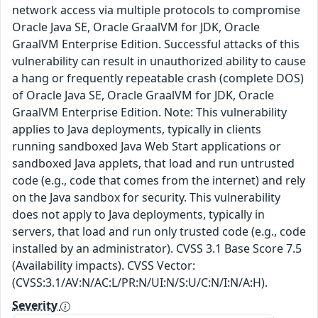
network access via multiple protocols to compromise
Oracle Java SE, Oracle GraalVM for JDK, Oracle
GraalVM Enterprise Edition. Successful attacks of this
vulnerability can result in unauthorized ability to cause
a hang or frequently repeatable crash (complete DOS)
of Oracle Java SE, Oracle GraalVM for JDK, Oracle
GraalVM Enterprise Edition. Note: This vulnerability
applies to Java deployments, typically in clients
running sandboxed Java Web Start applications or
sandboxed Java applets, that load and run untrusted
code (e.g., code that comes from the internet) and rely
on the Java sandbox for security. This vulnerability
does not apply to Java deployments, typically in
servers, that load and run only trusted code (e.g., code
installed by an administrator). CVSS 3.1 Base Score 7.5
(Availability impacts). CVSS Vector:
(CVSS:3.1/AV:N/AC:L/PR:N/UI:N/S:U/C:N/I:N/A:H).
Severity