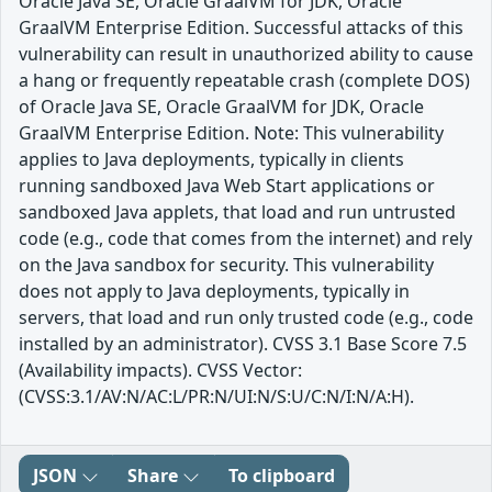
Oracle Java SE, Oracle GraalVM for JDK, Oracle
GraalVM Enterprise Edition. Successful attacks of this
vulnerability can result in unauthorized ability to cause
a hang or frequently repeatable crash (complete DOS)
of Oracle Java SE, Oracle GraalVM for JDK, Oracle
GraalVM Enterprise Edition. Note: This vulnerability
applies to Java deployments, typically in clients
running sandboxed Java Web Start applications or
sandboxed Java applets, that load and run untrusted
code (e.g., code that comes from the internet) and rely
on the Java sandbox for security. This vulnerability
does not apply to Java deployments, typically in
servers, that load and run only trusted code (e.g., code
installed by an administrator). CVSS 3.1 Base Score 7.5
(Availability impacts). CVSS Vector:
(CVSS:3.1/AV:N/AC:L/PR:N/UI:N/S:U/C:N/I:N/A:H).
JSON
Share
To clipboard