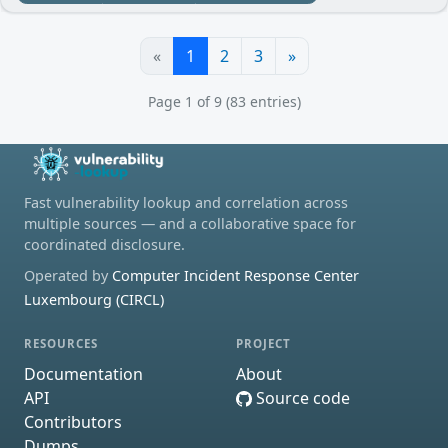
«
1
2
3
»
Page 1 of 9 (83 entries)
Fast vulnerability lookup and correlation across
multiple sources — and a collaborative space for
coordinated disclosure.
Operated by
Computer Incident Response Center
Luxembourg (CIRCL)
RESOURCES
PROJECT
Documentation
About
API
Source code
Contributors
Dumps