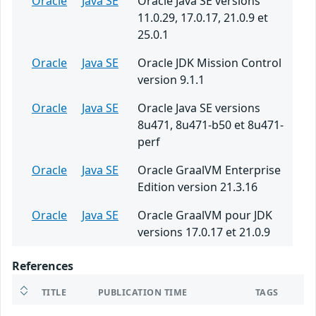
Oracle
Java SE
Oracle Java SE versions
11.0.29, 17.0.17, 21.0.9 et
25.0.1
Oracle
Java SE
Oracle JDK Mission Control
version 9.1.1
Oracle
Java SE
Oracle Java SE versions
8u471, 8u471-b50 et 8u471-
perf
Oracle
Java SE
Oracle GraalVM Enterprise
Edition version 21.3.16
Oracle
Java SE
Oracle GraalVM pour JDK
versions 17.0.17 et 21.0.9
References
TITLE
PUBLICATION TIME
TAGS