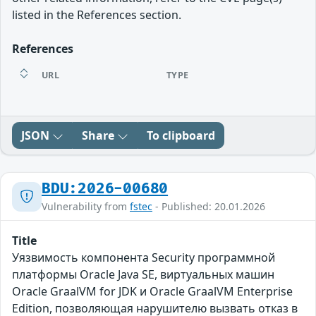
listed in the References section.
References
URL
TYPE
JSON
Share
To clipboard
BDU:2026-00680
Vulnerability from
fstec
- Published: 20.01.2026
Title
Уязвимость компонента Security программной
платформы Oracle Java SE, виртуальных машин
Oracle GraalVM for JDK и Oracle GraalVM Enterprise
Edition, позволяющая нарушителю вызвать отказ в