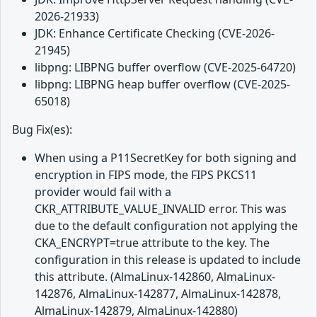
2026-21933)
JDK: Enhance Certificate Checking (CVE-2026-
21945)
libpng: LIBPNG buffer overflow (CVE-2025-64720)
libpng: LIBPNG heap buffer overflow (CVE-2025-
65018)
Bug Fix(es):
When using a P11SecretKey for both signing and
encryption in FIPS mode, the FIPS PKCS11
provider would fail with a
CKR_ATTRIBUTE_VALUE_INVALID error. This was
due to the default configuration not applying the
CKA_ENCRYPT=true attribute to the key. The
configuration in this release is updated to include
this attribute. (AlmaLinux-142860, AlmaLinux-
142876, AlmaLinux-142877, AlmaLinux-142878,
AlmaLinux-142879, AlmaLinux-142880)