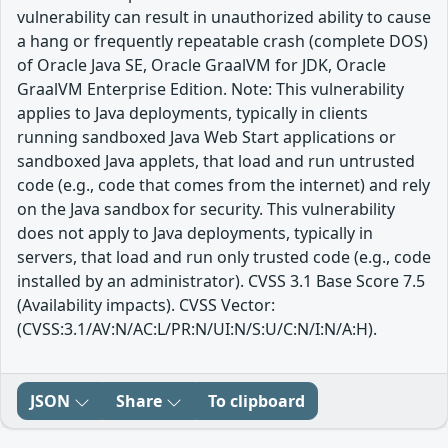
vulnerability can result in unauthorized ability to cause
a hang or frequently repeatable crash (complete DOS)
of Oracle Java SE, Oracle GraalVM for JDK, Oracle
GraalVM Enterprise Edition. Note: This vulnerability
applies to Java deployments, typically in clients
running sandboxed Java Web Start applications or
sandboxed Java applets, that load and run untrusted
code (e.g., code that comes from the internet) and rely
on the Java sandbox for security. This vulnerability
does not apply to Java deployments, typically in
servers, that load and run only trusted code (e.g., code
installed by an administrator). CVSS 3.1 Base Score 7.5
(Availability impacts). CVSS Vector:
(CVSS:3.1/AV:N/AC:L/PR:N/UI:N/S:U/C:N/I:N/A:H).
JSON
Share
To clipboard