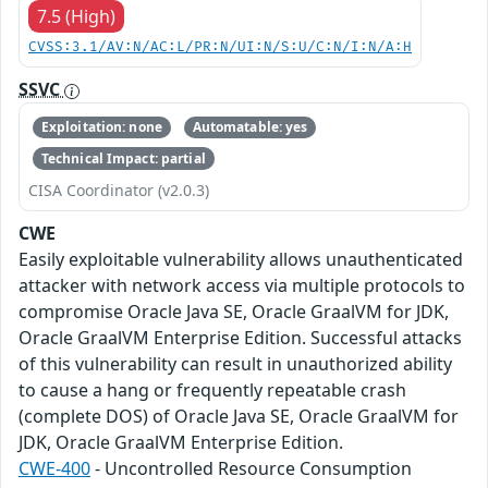
7.5 (High)
CVSS:3.1/AV:N/AC:L/PR:N/UI:N/S:U/C:N/I:N/A:H
SSVC
Exploitation: none
Automatable: yes
Technical Impact: partial
CISA Coordinator (v2.0.3)
CWE
Easily exploitable vulnerability allows unauthenticated
attacker with network access via multiple protocols to
compromise Oracle Java SE, Oracle GraalVM for JDK,
Oracle GraalVM Enterprise Edition. Successful attacks
of this vulnerability can result in unauthorized ability
to cause a hang or frequently repeatable crash
(complete DOS) of Oracle Java SE, Oracle GraalVM for
JDK, Oracle GraalVM Enterprise Edition.
CWE-400
- Uncontrolled Resource Consumption