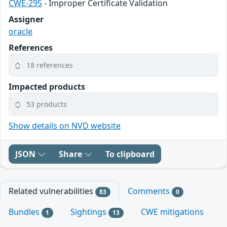
CWE-295
- Improper Certificate Validation
Assigner
oracle
References
18 references
Impacted products
53 products
Show details on NVD website
JSON
Share
To clipboard
Related vulnerabilities
Comments
83
0
Bundles
Sightings
CWE mitigations
1
13