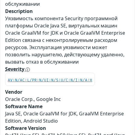
обслуживании
Description
Уязвимость компонента Security программной
платформы Oracle Java SE, виртуальных машин
Oracle GraalVM for JDK и Oracle GraalVM Enterprise
Edition связана с неконтролируемым расходом
ресурсов. Эксплуатация уязвимости может
позволить нарушителю, действующему удаленно,
вызвать отказ в обслуживании
Severity
AV:N/AC:L/PR:N/UI:N/S:U/C:N/I:N/A:H
Vendor
Oracle Corp., Google Inc
Software Name
Java SE, Oracle GraalVM for JDK, GraalVM Enterprise
Edition, Android Studio
Software Version