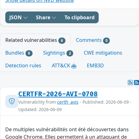
JSON
Share
To clipboard
Related vulnerabilities
Comments
6
0
Bundles
Sightings
CWE mitigations
0
2
Detection rules
ATT&CK
EMB3D
CERTFR-2026-AVI-0708
Vulnerability from
certfr_avis
- Published: 2026-06-09 -
Updated: 2026-06-09
De multiples vulnérabilités ont été découvertes dans
Google Chrome. Elles permettent à un attaquant de