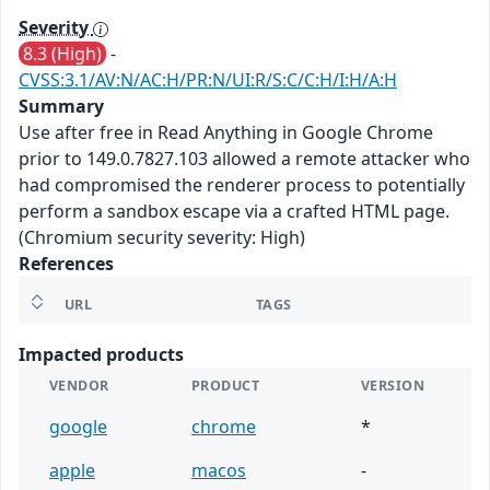
Severity
8.3 (High)
-
CVSS:3.1/AV:N/AC:H/PR:N/UI:R/S:C/C:H/I:H/A:H
Summary
Use after free in Read Anything in Google Chrome
prior to 149.0.7827.103 allowed a remote attacker who
had compromised the renderer process to potentially
perform a sandbox escape via a crafted HTML page.
(Chromium security severity: High)
References
URL
TAGS
Impacted products
VENDOR
PRODUCT
VERSION
google
chrome
*
apple
macos
-