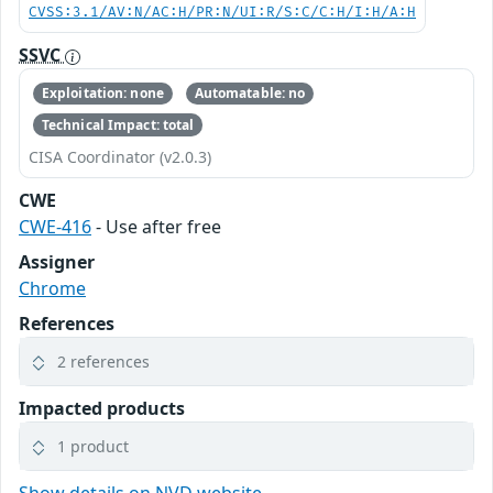
CVSS:3.1/AV:N/AC:H/PR:N/UI:R/S:C/C:H/I:H/A:H
SSVC
Exploitation: none
Automatable: no
Technical Impact: total
CISA Coordinator (v2.0.3)
CWE
CWE-416
- Use after free
Assigner
Chrome
References
2 references
Impacted products
1 product
Show details on NVD website