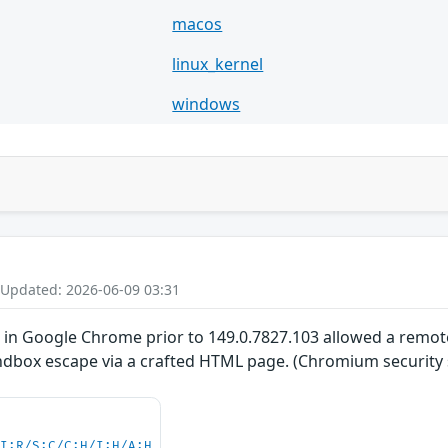
macos
linux_kernel
windows
 Updated: 2026-06-09 03:31
ns in Google Chrome prior to 149.0.7827.103 allowed a re
ndbox escape via a crafted HTML page. (Chromium security s
UI:R/S:C/C:H/I:H/A:H