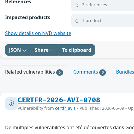
References
2 references
Impacted products
1 product
Show details on NVD website
JSON
Share
To clipboard
Related vulnerabilities
Comments
Bundle
6
0
CERTFR-2026-AVI-0708
Vulnerability from
certfr_avis
- Published: 2026-06-09 - U
De multiples vulnérabilités ont été découvertes dans Goo