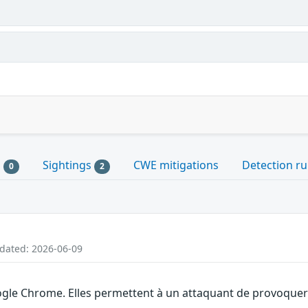
s
Sightings
CWE mitigations
Detection ru
0
2
pdated: 2026-06-09
gle Chrome. Elles permettent à un attaquant de provoquer u