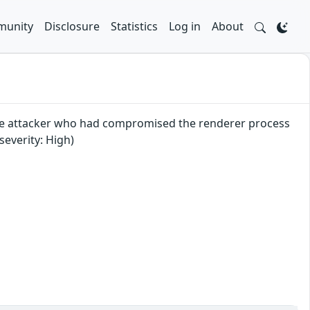
unity
Disclosure
Statistics
Log in
About
mote attacker who had compromised the renderer process
everity: High)