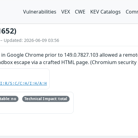
Vulnerabilities
VEX
CWE
KEV Catalogs
Comm
1652)
 – Updated: 2026-06-09 03:56
ns in Google Chrome prior to 149.0.7827.103 allowed a re
ndbox escape via a crafted HTML page. (Chromium security s
UI:R/S:C/C:H/I:H/A:H
able: no
Technical Impact: total