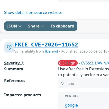
Show details on source website
JSON
Share
To clipboard
FKIE_CVE-2026-11652
Vulnerability from
fkie_nvd
- Published: 2026-06-09 00:16 
Severity
8.3 (High)
-
CVSS:3.1/AV:N/
Summary
Use after free in Extensio
to potentially perform a sa
References
URL
Impacted products
VENDOR
google