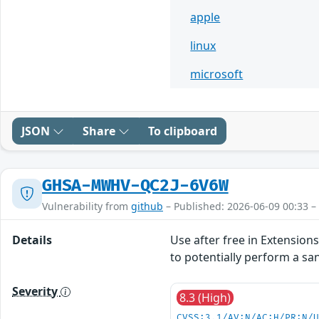
apple
linux
microsoft
JSON
Share
To clipboard
GHSA-MWHV-QC2J-6V6W
Vulnerability from
github
– Published: 2026-06-09 00:33 –
Details
Use after free in Extensio
to potentially perform a sa
Severity
8.3 (High)
CVSS:3.1/AV:N/AC:H/PR:N/