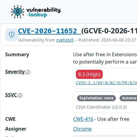
(GCVE-0-2026-1
CVE-2026-11652
Vulnerability from
cvelistv5
– Published: 2026-06-08 23:27
Summary
Use after free in Extensio
to potentially perform a sa
Severity
8.3 (High)
CVSS:3.1/AV:N/AC:H/PR:N/
SSVC
Exploitation: none
Automat
CISA Coordinator (v2.0.3)
CWE
CWE-416
- Use after free
Assigner
Chrome