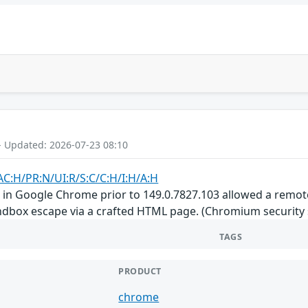
- Updated: 2026-07-23 08:10
AC:H/PR:N/UI:R/S:C/C:H/I:H/A:H
ns in Google Chrome prior to 149.0.7827.103 allowed a re
ndbox escape via a crafted HTML page. (Chromium security s
TAGS
PRODUCT
chrome