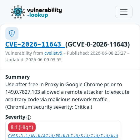
(GCVE-0-2026-11643)
CVE-2026-11643
Vulnerability from
cvelistv5
– Published: 2026-06-08 23:27 –
Updated: 2026-06-09 03:55
Summary
Use after free in Proxy in Google Chrome prior to
149.0.7827.103 allowed a remote attacker to execute
arbitrary code via malicious network traffic.
(Chromium security severity: Critical)
Severity
8.1 (High)
CVSS:3.1/AV:N/AC:H/PR:N/UI:N/S:U/C:H/I:H/A:H