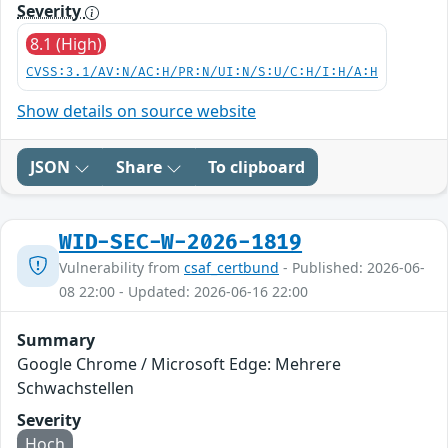
Severity
8.1 (High)
CVSS:3.1/AV:N/AC:H/PR:N/UI:N/S:U/C:H/I:H/A:H
Show details on source website
JSON
Share
To clipboard
WID-SEC-W-2026-1819
Vulnerability from
csaf_certbund
- Published: 2026-06-
08 22:00 - Updated: 2026-06-16 22:00
Summary
Google Chrome / Microsoft Edge: Mehrere
Schwachstellen
Severity
Hoch