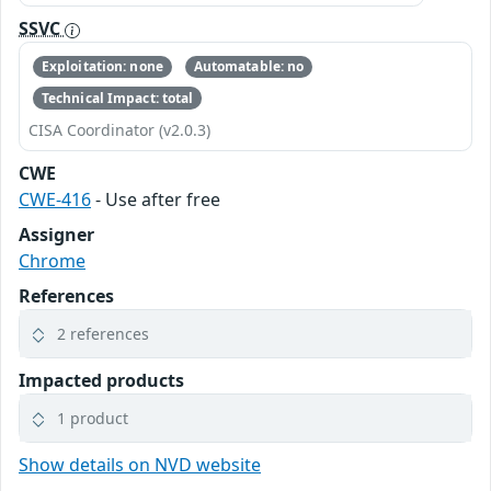
SSVC
Exploitation: none
Automatable: no
Technical Impact: total
CISA Coordinator (v2.0.3)
CWE
CWE-416
- Use after free
Assigner
Chrome
References
2 references
Impacted products
1 product
Show details on NVD website