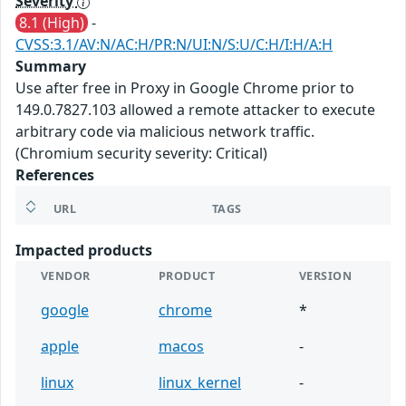
Severity
8.1 (High)
-
CVSS:3.1/AV:N/AC:H/PR:N/UI:N/S:U/C:H/I:H/A:H
Summary
Use after free in Proxy in Google Chrome prior to
149.0.7827.103 allowed a remote attacker to execute
arbitrary code via malicious network traffic.
(Chromium security severity: Critical)
References
URL
TAGS
Impacted products
VENDOR
PRODUCT
VERSION
google
chrome
*
apple
macos
-
linux
linux_kernel
-