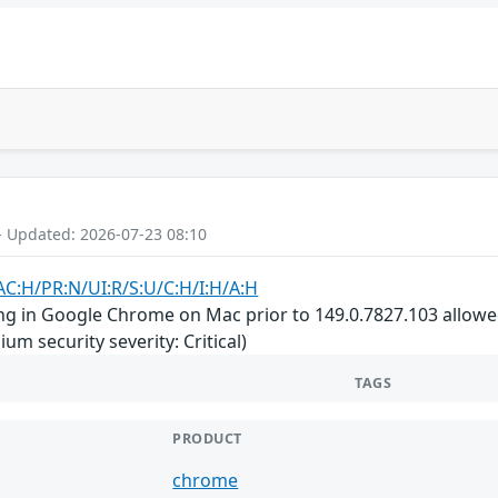
- Updated: 2026-07-23 08:10
AC:H/PR:N/UI:R/S:U/C:H/I:H/A:H
ng in Google Chrome on Mac prior to 149.0.7827.103 allowed
m security severity: Critical)
TAGS
PRODUCT
chrome