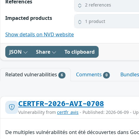
References
2 references
Impacted products
1 product
Show details on NVD website
JSON
Share
To clipboard
Related vulnerabilities
Comments
Bundle
6
0
CERTFR-2026-AVI-0708
Vulnerability from
certfr_avis
- Published: 2026-06-09 - U
De multiples vulnérabilités ont été découvertes dans Goo