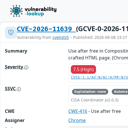
(GCVE-0-2026-1
CVE-2026-11639
Vulnerability from
cvelistv5
– Published: 2026-06-08 23:27
Summary
Use after free in Compositi
crafted HTML page. (Chromiu
Severity
7.5 (High)
CVSS:3.1/AV:N/AC:H/PR:N/
SSVC
Exploitation: none
Automat
CISA Coordinator (v2.0.3)
CWE
CWE-416
- Use after free
Assigner
Chrome