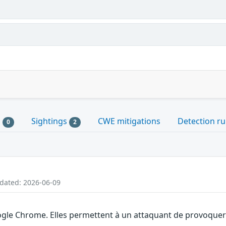
s
Sightings
CWE mitigations
Detection ru
0
2
pdated: 2026-06-09
gle Chrome. Elles permettent à un attaquant de provoquer u