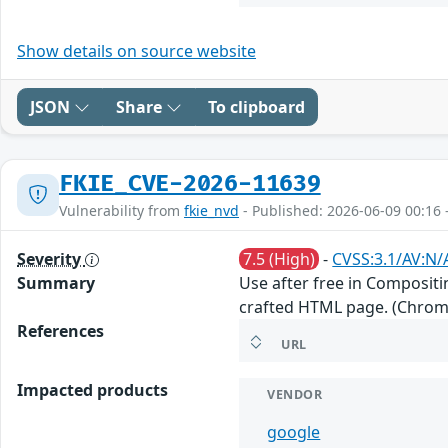
Show details on source website
JSON
Share
To clipboard
FKIE_CVE-2026-11639
Vulnerability from
fkie_nvd
- Published: 2026-06-09 00:16 
Severity
7.5 (High)
-
CVSS:3.1/AV:N/
Summary
Use after free in Compositi
crafted HTML page. (Chromiu
References
URL
Impacted products
VENDOR
google