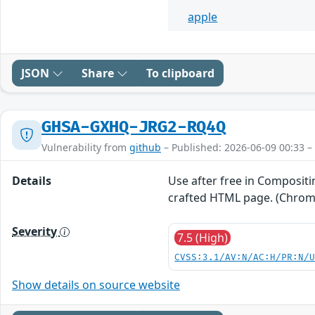
apple
JSON
Share
To clipboard
GHSA-GXHQ-JRG2-RQ4Q
Vulnerability from
github
– Published: 2026-06-09 00:33 –
Details
Use after free in Compositi
crafted HTML page. (Chromiu
Severity
7.5 (High)
CVSS:3.1/AV:N/AC:H/PR:N/
Show details on source website