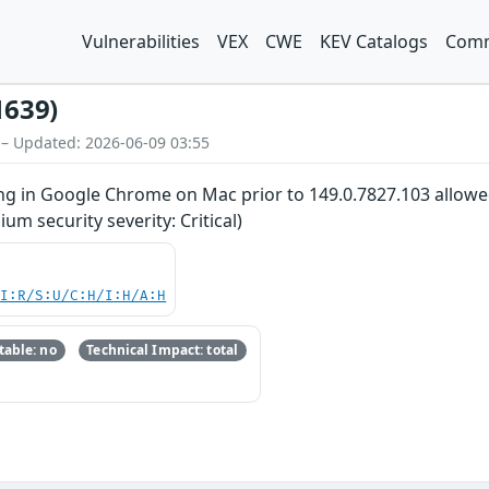
Vulnerabilities
VEX
CWE
KEV Catalogs
Comm
1639)
 – Updated: 2026-06-09 03:55
ng in Google Chrome on Mac prior to 149.0.7827.103 allowed
m security severity: Critical)
UI:R/S:U/C:H/I:H/A:H
able: no
Technical Impact: total