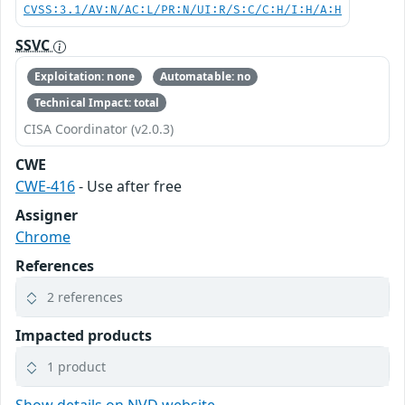
CVSS:3.1/AV:N/AC:L/PR:N/UI:R/S:C/C:H/I:H/A:H
SSVC
Exploitation: none
Automatable: no
Technical Impact: total
CISA Coordinator (v2.0.3)
CWE
CWE-416
- Use after free
Assigner
Chrome
References
2 references
Impacted products
1 product
Show details on NVD website