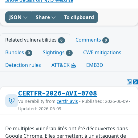
JSON
Share
To clipboard
Related vulnerabilities
Comments
6
0
Bundles
Sightings
CWE mitigations
0
2
Detection rules
ATT&CK
EMB3D
CERTFR-2026-AVI-0708
Vulnerability from
certfr_avis
- Published: 2026-06-09 -
Updated: 2026-06-09
De multiples vulnérabilités ont été découvertes dans
Google Chrome. Elles permettent à un attaquant de