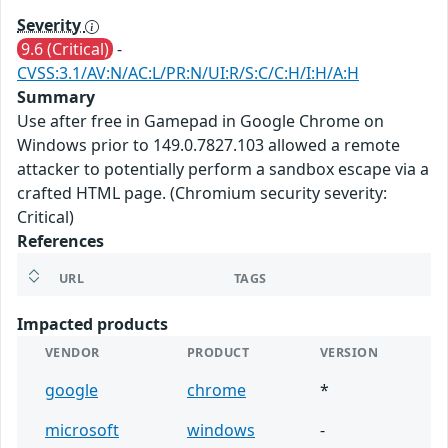
Severity
9.6 (Critical)
-
CVSS:3.1/AV:N/AC:L/PR:N/UI:R/S:C/C:H/I:H/A:H
Summary
Use after free in Gamepad in Google Chrome on
Windows prior to 149.0.7827.103 allowed a remote
attacker to potentially perform a sandbox escape via a
crafted HTML page. (Chromium security severity:
Critical)
References
URL
TAGS
Impacted products
VENDOR
PRODUCT
VERSION
google
chrome
*
microsoft
windows
-