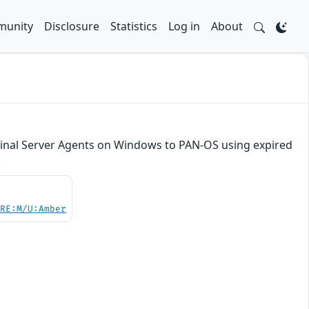
unity
Disclosure
Statistics
Log in
About
rminal Server Agents on Windows to PAN-OS using expired
.
/RE:M/U:Amber