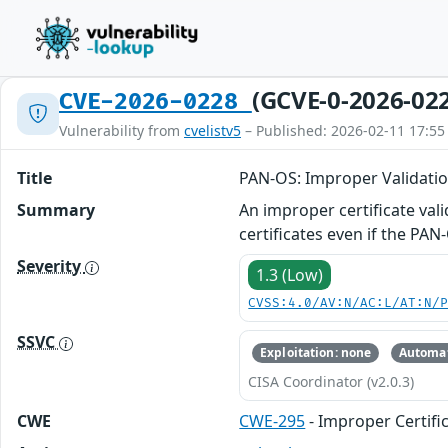
(GCVE-0-2026-02
CVE-2026-0228
Vulnerability from
cvelistv5
– Published: 2026-02-11 17:55
Title
PAN-OS: Improper Validation
Summary
An improper certificate val
certificates even if the PA
Severity
1.3 (Low)
CVSS:4.0/AV:N/AC:L/AT:N/
SSVC
Exploitation: none
Automat
CISA Coordinator (v2.0.3)
CWE
CWE-295
- Improper Certifi