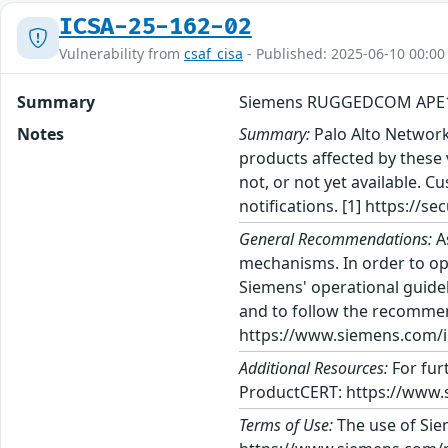
ICSA-25-162-02
Vulnerability from
csaf_cisa
- Published: 2025-06-10 00:00
Summary
Siemens RUGGEDCOM APE
Notes
Summary:
Palo Alto Networks
products affected by these
not, or not yet available.
notifications. [1] https://s
General Recommendations:
A
mechanisms. In order to op
Siemens' operational guidel
and to follow the recommen
https://www.siemens.com/in
Additional Resources:
For fur
ProductCERT: https://www.
Terms of Use:
The use of Siem