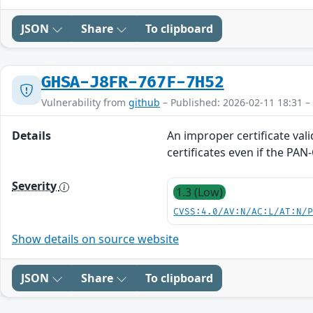
JSON
Share
To clipboard
GHSA-J8FR-767F-7H52
Vulnerability from
github
– Published: 2026-02-11 18:31 –
Details
An improper certificate val
certificates even if the PA
Severity
1.3 (Low)
CVSS:4.0/AV:N/AC:L/AT:N/
Show details on source website
JSON
Share
To clipboard