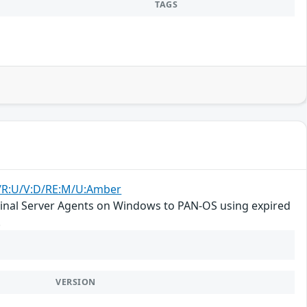
TAGS
:N/R:U/V:D/RE:M/U:Amber
rminal Server Agents on Windows to PAN-OS using expired
.
VERSION