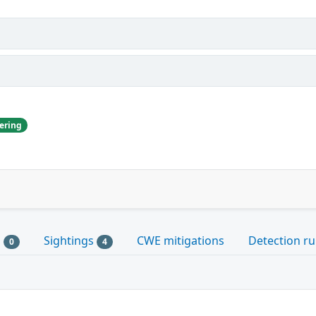
ering
s
Sightings
CWE mitigations
Detection ru
0
4