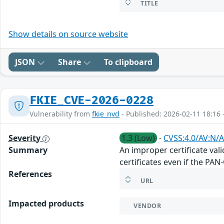
TITLE
Show details on source website
JSON
Share
To clipboard
FKIE_CVE-2026-0228
Vulnerability from
fkie_nvd
- Published: 2026-02-11 18:16 
Severity
1.3 (Low)
-
CVSS:4.0/AV:N/A
Summary
An improper certificate val
certificates even if the PA
References
URL
Impacted products
VENDOR