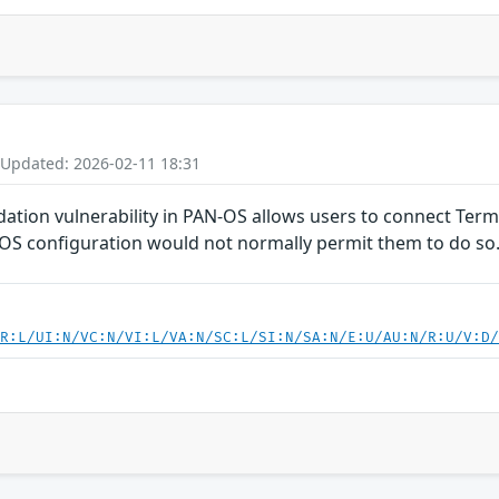
 Updated: 2026-02-11 18:31
idation vulnerability in PAN-OS allows users to connect Te
N-OS configuration would not normally permit them to do so
PR:L/UI:N/VC:N/VI:L/VA:N/SC:L/SI:N/SA:N/E:U/AU:N/R:U/V:D