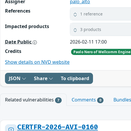
Assigner
palo_alto
References
1 reference
Impacted products
3 products
Date Public
2026-02-11 17:00
Credits
Paolo Nero of Wellcomm Engine
Show details on NVD website
JSON
Share
To clipboard
Related vulnerabilities
Comments
Bundle
7
0
CERTFR-2026-AVI-0160