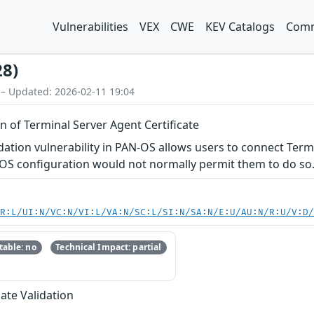
Vulnerabilities
VEX
CWE
KEV Catalogs
Comm
28)
 – Updated: 2026-02-11 19:04
 of Terminal Server Agent Certificate
idation vulnerability in PAN-OS allows users to connect Te
N-OS configuration would not normally permit them to do so
PR:L/UI:N/VC:N/VI:L/VA:N/SC:L/SI:N/SA:N/E:U/AU:N/R:U/V:D
able: no
Technical Impact: partial
cate Validation