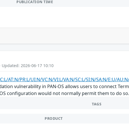
PUBLICATION TIME
- Updated: 2026-06-17 10:10
C:L/AT:N/PR:L/UI:N/VC:N/VI:L/VA:N/SC:L/SI:N/SA:N/E:U/AU
idation vulnerability in PAN-OS allows users to connect Te
N-OS configuration would not normally permit them to do so
TAGS
PRODUCT