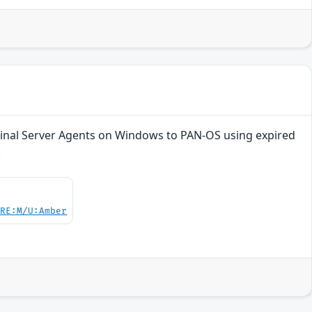
rminal Server Agents on Windows to PAN-OS using expired
.
/RE:M/U:Amber