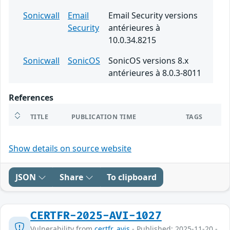
Sonicwall
Email
Email Security versions
Security
antérieures à
10.0.34.8215
Sonicwall
SonicOS
SonicOS versions 8.x
antérieures à 8.0.3-8011
References
TITLE
PUBLICATION TIME
TAGS
Show details on source website
JSON
Share
To clipboard
CERTFR-2025-AVI-1027
Vulnerability from
certfr_avis
- Published: 2025-11-20 -