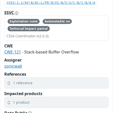
CVSS:3.1/AV:N/AC:L/PR:N/UI:N/S:U/C:N/I:N/A:H
SSVC
Exploitation: none
Automatable: no
Technical Impact: partial
CISA Coordinator (v2.0.3)
CWE
CWE-121
- Stack-based Buffer Overflow
Assigner
sonicwall
References
1 reference
Impacted products
1 product
Date Public