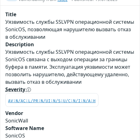
Title
Уязвимость службы SSLVPN операционной системы
SonicOS, позволяющая нарушителю вызвать отказ
в обслуживании
Description
Уязвимость службы SSLVPN операционной системы
SonicOS связана с выходом операции за границы
буфера в памяти. Эксплуатация уязвимости может
позволить нарушителю, действующему удаленно,
вызвать отказ в обслуживании
Severity
AV:N/AC:L/PR:N/UI:N/S:U/C:N/I:N/A:H
Vendor
SonicWall
Software Name
SonicOS