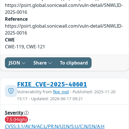
https://psirt.global.sonicwall.com/vuln-detail/SNWLID-
2025-0016
Reference
https://psirt.global.sonicwall.com/vuln-detail/SNWLID-
2025-0016
CWE
CWE-119, CWE-121
JSON
Share
To clipboard
FKIE_CVE-2025-40601
Vulnerability from
fkie_nvd
- Published: 2025-11-20
15:17 - Updated: 2026-06-17 09:21
Severity
7.5 (High)
-
CVSS:3.1/AV:N/AC:L/PR:N/UI:N/S:U/C:N/I:N/A:H