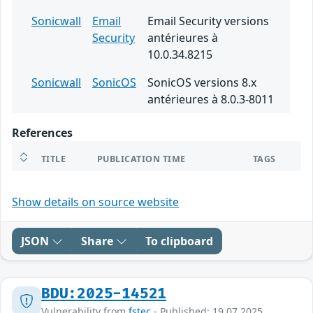
Sonicwall
Email
Email Security versions
Security
antérieures à
10.0.34.8215
Sonicwall
SonicOS
SonicOS versions 8.x
antérieures à 8.0.3-8011
References
TITLE
PUBLICATION TIME
TAGS
Show details on source website
JSON
Share
To clipboard
BDU:2025-14521
Vulnerability from
fstec
- Published: 19.07.2025