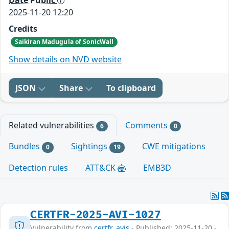
2025-11-20 12:20
Credits
Saikiran Madugula of SonicWall
Show details on NVD website
JSON
Share
To clipboard
Related vulnerabilities
Comments
6
0
Bundles
Sightings
CWE mitigations
0
19
Detection rules
ATT&CK
EMB3D
CERTFR-2025-AVI-1027
Vulnerability from
certfr_avis
- Published: 2025-11-20 -