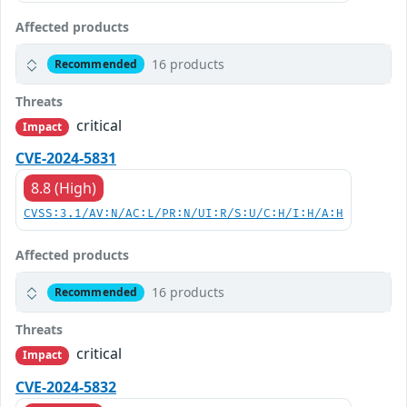
Affected products
16 products
Recommended
Threats
critical
Impact
CVE-2024-5831
8.8 (High)
CVSS:3.1/AV:N/AC:L/PR:N/UI:R/S:U/C:H/I:H/A:H
Affected products
16 products
Recommended
Threats
critical
Impact
CVE-2024-5832