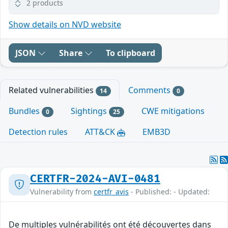
2 products
Show details on NVD website
JSON
Share
To clipboard
Related vulnerabilities
Comments
14
0
Bundles
Sightings
CWE mitigations
0
25
Detection rules
ATT&CK
EMB3D
CERTFR-2024-AVI-0481
Vulnerability from
certfr_avis
- Published: - Updated:
De multiples vulnérabilités ont été découvertes dans