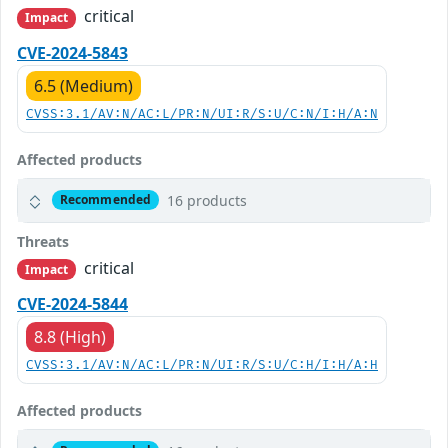
critical
Impact
CVE-2024-5843
6.5 (Medium)
CVSS:3.1/AV:N/AC:L/PR:N/UI:R/S:U/C:N/I:H/A:N
Affected products
16 products
Recommended
Threats
critical
Impact
CVE-2024-5844
8.8 (High)
CVSS:3.1/AV:N/AC:L/PR:N/UI:R/S:U/C:H/I:H/A:H
Affected products