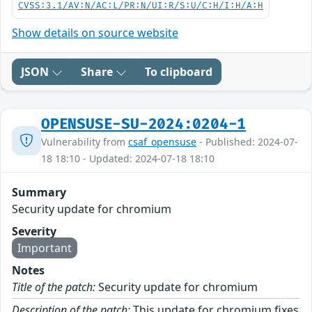
CVSS:3.1/AV:N/AC:L/PR:N/UI:R/S:U/C:H/I:H/A:H
Show details on source website
JSON
Share
To clipboard
OPENSUSE-SU-2024:0204-1
Vulnerability from
csaf_opensuse
- Published: 2024-07-
18 18:10 - Updated: 2024-07-18 18:10
Summary
Security update for chromium
Severity
Important
Notes
Title of the patch:
Security update for chromium
Description of the patch:
This update for chromium fixes