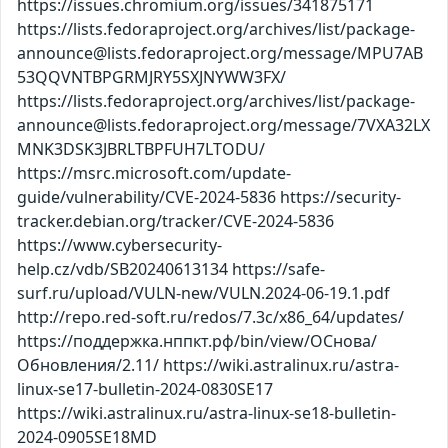
https://issues.chromium.org/issues/341875171
https://lists.fedoraproject.org/archives/list/package-
announce@lists.fedoraproject.org/message/MPU7AB
53QQVNTBPGRMJRY5SXJNYWW3FX/
https://lists.fedoraproject.org/archives/list/package-
announce@lists.fedoraproject.org/message/7VXA32LX
MNK3DSK3JBRLTBPFUH7LTODU/
https://msrc.microsoft.com/update-
guide/vulnerability/CVE-2024-5836 https://security-
tracker.debian.org/tracker/CVE-2024-5836
https://www.cybersecurity-
help.cz/vdb/SB20240613134 https://safe-
surf.ru/upload/VULN-new/VULN.2024-06-19.1.pdf
http://repo.red-soft.ru/redos/7.3c/x86_64/updates/
https://поддержка.нппкт.рф/bin/view/ОСнова/
Обновления/2.11/ https://wiki.astralinux.ru/astra-
linux-se17-bulletin-2024-0830SE17
https://wiki.astralinux.ru/astra-linux-se18-bulletin-
2024-0905SE18MD