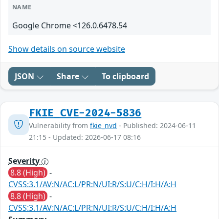
NAME
Google Chrome <126.0.6478.54
Show details on source website
JSON
Share
To clipboard
FKIE_CVE-2024-5836
Vulnerability from
fkie_nvd
- Published: 2024-06-11
21:15 - Updated: 2026-06-17 08:16
Severity
8.8 (High)
-
CVSS:3.1/AV:N/AC:L/PR:N/UI:R/S:U/C:H/I:H/A:H
8.8 (High)
-
CVSS:3.1/AV:N/AC:L/PR:N/UI:R/S:U/C:H/I:H/A:H