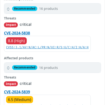
16 products
Recommended
Threats
critical
Impact
CVE-2024-5838
8.8 (High)
CVSS:3.1/AV:N/AC:L/PR:N/UI:R/S:U/C:H/I:H/A:H
Affected products
16 products
Recommended
Threats
critical
Impact
CVE-2024-5839
6.5 (Medium)