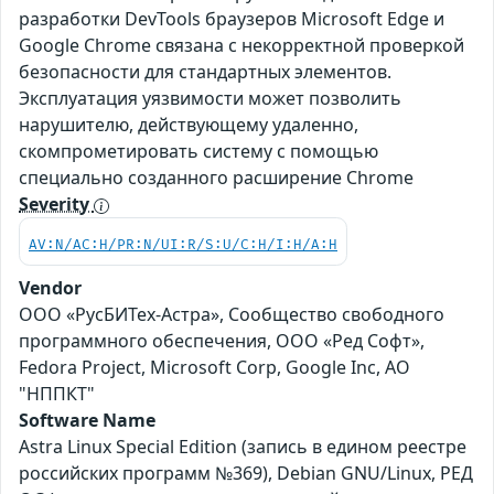
разработки DevTools браузеров Microsoft Edge и
Google Chrome связана с некорректной проверкой
безопасности для стандартных элементов.
Эксплуатация уязвимости может позволить
нарушителю, действующему удаленно,
скомпрометировать систему с помощью
специально созданного расширение Chrome
Severity
AV:N/AC:H/PR:N/UI:R/S:U/C:H/I:H/A:H
Vendor
ООО «РусБИТех-Астра», Сообщество свободного
программного обеспечения, ООО «Ред Софт»,
Fedora Project, Microsoft Corp, Google Inc, АО
"НППКТ"
Software Name
Astra Linux Special Edition (запись в едином реестре
российских программ №369), Debian GNU/Linux, РЕД