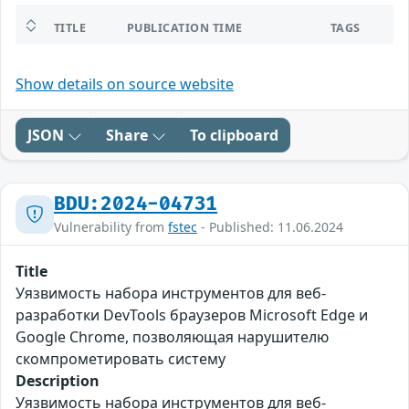
TITLE
PUBLICATION TIME
TAGS
Show details on source website
JSON
Share
To clipboard
BDU:2024-04731
Vulnerability from
fstec
- Published: 11.06.2024
Title
Уязвимость набора инструментов для веб-
разработки DevTools браузеров Microsoft Edge и
Google Chrome, позволяющая нарушителю
скомпрометировать систему
Description
Уязвимость набора инструментов для веб-