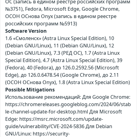
ОС (запись в едином реестре российских программ
№3751), Fedora, Microsoft Edge, Google Chrome,
ОСОН ОСнова Оnyx (запись в едином реестре
российских программ №5913)
Software Version
1.6 «Смоленск» (Astra Linux Special Edition), 10
(Debian GNU/Linux), 11 (Debian GNU/Linux), 12
(Debian GNU/Linux), 7.3 (РЕД ОС), 1.7 (Astra Linux
Special Edition), 4.7 (Astra Linux Special Edition), 39
(Fedora), 40 (Fedora), до 126.0.2592.56 (Microsoft
Edge), до 126.0.6478.54 (Google Chrome), до 2.11
(ОСОН ОСнова Оnyx), 1.8 (Astra Linux Special Edition)
Possible Mitigations
Использование рекомендаций: Для Google Chrome:
https://chromereleases.googleblog.com/2024/06/stab
le-channel-update-for-desktop.html Для Microsoft
Edge: https://msrc.microsoft.com/update-
guide/vulnerability/CVE-2024-5836 Для Debian
GNU/Linux: https://security-