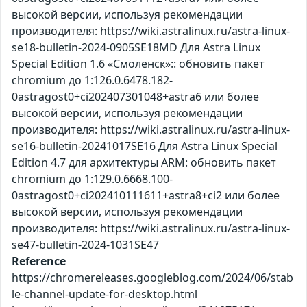
высокой версии, используя рекомендации
производителя: https://wiki.astralinux.ru/astra-linux-
se18-bulletin-2024-0905SE18MD Для Astra Linux
Special Edition 1.6 «Смоленск»:: обновить пакет
chromium до 1:126.0.6478.182-
0astragost0+ci202407301048+astra6 или более
высокой версии, используя рекомендации
производителя: https://wiki.astralinux.ru/astra-linux-
se16-bulletin-20241017SE16 Для Astra Linux Special
Edition 4.7 для архитектуры ARM: обновить пакет
chromium до 1:129.0.6668.100-
0astragost0+ci202410111611+astra8+ci2 или более
высокой версии, используя рекомендации
производителя: https://wiki.astralinux.ru/astra-linux-
se47-bulletin-2024-1031SE47
Reference
https://chromereleases.googleblog.com/2024/06/stab
le-channel-update-for-desktop.html