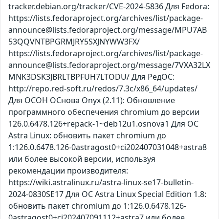
tracker.debian.org/tracker/CVE-2024-5836 Для Fedora:
https://lists.fedoraproject.org/archives/list/package-
announce@lists.fedoraproject.org/message/MPU7AB
53QQVNTBPGRMJRY5SXJNYWW3FX/
https://lists.fedoraproject.org/archives/list/package-
announce@lists.fedoraproject.org/message/7VXA32LX
MNK3DSK3JBRLTBPFUH7LTODU/ Для РедОС:
http://repo.red-soft.ru/redos/7.3c/x86_64/updates/
Для ОСОН ОСнова Оnyx (2.11): Обновление
программного обеспечения chromium до версии
126.0.6478.126+repack-1~deb12u1.osnova1 Для ОС
Astra Linux: обновить пакет chromium до
1:126.0.6478.126-0astragost0+ci202407031048+astra8
или более высокой версии, используя
рекомендации производителя:
https://wiki.astralinux.ru/astra-linux-se17-bulletin-
2024-0830SE17 Для ОС Astra Linux Special Edition 1.8:
обновить пакет chromium до 1:126.0.6478.126-
0astragost0+ci202407091112+astra7 или более