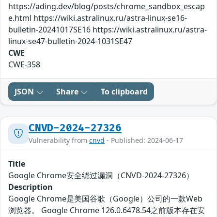
https://ading.dev/blog/posts/chrome_sandbox_escap
e.html https://wiki.astralinux.ru/astra-linux-se16-
bulletin-20241017SE16 https://wiki.astralinux.ru/astra-
linux-se47-bulletin-2024-1031SE47
CWE
CWE-358
JSON
Share
To clipboard
CNVD-2024-27326
Vulnerability from
cnvd
- Published: 2024-06-17
Title
Google Chrome安全绕过漏洞（CNVD-2024-27326）
Description
Google Chrome是美国谷歌（Google）公司的一款Web
浏览器。 Google Chrome 126.0.6478.54之前版本存在安