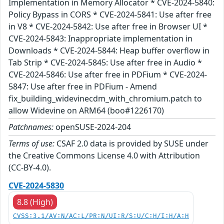
Implementation in Memory Allocator * CVE-2024-5840:
Policy Bypass in CORS * CVE-2024-5841: Use after free
in V8 * CVE-2024-5842: Use after free in Browser UI *
CVE-2024-5843: Inappropriate implementation in
Downloads * CVE-2024-5844: Heap buffer overflow in
Tab Strip * CVE-2024-5845: Use after free in Audio *
CVE-2024-5846: Use after free in PDFium * CVE-2024-
5847: Use after free in PDFium - Amend
fix_building_widevinecdm_with_chromium.patch to
allow Widevine on ARM64 (boo#1226170)
Patchnames:
openSUSE-2024-204
Terms of use:
CSAF 2.0 data is provided by SUSE under
the Creative Commons License 4.0 with Attribution
(CC-BY-4.0).
CVE-2024-5830
8.8 (High)
CVSS:3.1/AV:N/AC:L/PR:N/UI:R/S:U/C:H/I:H/A:H