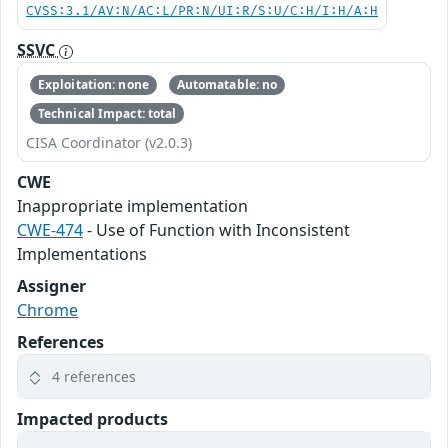
CVSS:3.1/AV:N/AC:L/PR:N/UI:R/S:U/C:H/I:H/A:H
SSVC
Exploitation: none
Automatable: no
Technical Impact: total
CISA Coordinator (v2.0.3)
CWE
Inappropriate implementation
CWE-474
- Use of Function with Inconsistent
Implementations
Assigner
Chrome
References
4 references
Impacted products