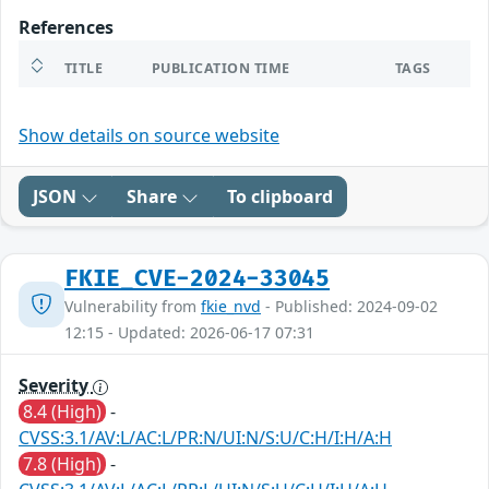
References
TITLE
PUBLICATION TIME
TAGS
Show details on source website
JSON
Share
To clipboard
FKIE_CVE-2024-33045
Vulnerability from
fkie_nvd
- Published: 2024-09-02
12:15 - Updated: 2026-06-17 07:31
Severity
8.4 (High)
-
CVSS:3.1/AV:L/AC:L/PR:N/UI:N/S:U/C:H/I:H/A:H
7.8 (High)
-