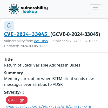
(GCVE-0-2024-33045)
CVE-2024-33045
Vulnerability from
cvelistv5
– Published: 2024-09-02 10:22 –
Updated: 2024-09-05 03:56
Title
Return of Stack Variable Address in Buses
Summary
Memory corruption when BTFM client sends new
messages over Slimbus to ADSP.
Severity
8.4 (High)
CVSS:3.1/AV:L/AC:L/PR:N/UI:N/S:U/C:H/I:H/A:H