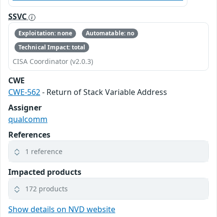
SSVC
Exploitation: none
Automatable: no
Technical Impact: total
CISA Coordinator (v2.0.3)
CWE
CWE-562
- Return of Stack Variable Address
Assigner
qualcomm
References
1 reference
Impacted products
172 products
Show details on NVD website