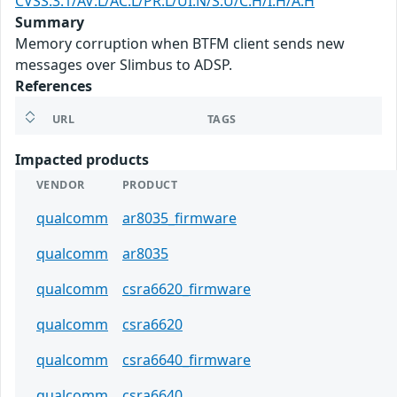
CVSS:3.1/AV:L/AC:L/PR:L/UI:N/S:U/C:H/I:H/A:H
Summary
Memory corruption when BTFM client sends new
messages over Slimbus to ADSP.
References
URL
TAGS
Impacted products
VENDOR
PRODUCT
qualcomm
ar8035_firmware
qualcomm
ar8035
qualcomm
csra6620_firmware
qualcomm
csra6620
qualcomm
csra6640_firmware
qualcomm
csra6640