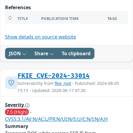
References
TITLE
PUBLICATION TIME
TAGS
Show details on source website
JSON
Share
To clipboard
FKIE_CVE-2024-33014
Vulnerability from
fkie_nvd
- Published: 2024-08-05
15:15 - Updated: 2026-06-17 07:30
Severity
7.5 (High)
-
CVSS:3.1/AV:N/AC:L/PR:N/UI:N/S:U/C:N/I:N/A:H
Summary