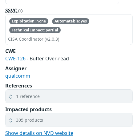
SSVC
Exploitation: none
Automatable: yes
Technical Impact: partial
CISA Coordinator (v2.0.3)
CWE
CWE-126
- Buffer Over-read
Assigner
qualcomm
References
1 reference
Impacted products
305 products
Show details on NVD website