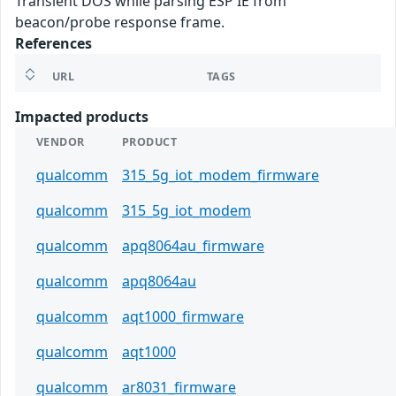
Transient DOS while parsing ESP IE from
beacon/probe response frame.
References
URL
TAGS
Impacted products
VENDOR
PRODUCT
qualcomm
315_5g_iot_modem_firmware
qualcomm
315_5g_iot_modem
qualcomm
apq8064au_firmware
qualcomm
apq8064au
qualcomm
aqt1000_firmware
qualcomm
aqt1000
qualcomm
ar8031_firmware