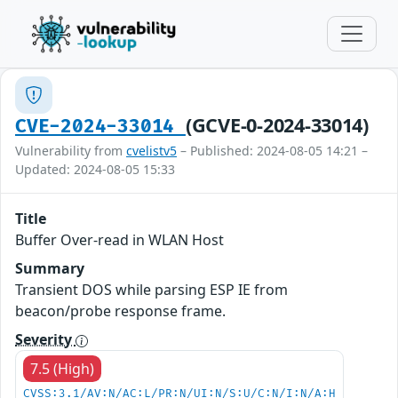
(GCVE-0-2024-33014)
CVE-2024-33014
Vulnerability from
cvelistv5
– Published: 2024-08-05 14:21 –
Updated: 2024-08-05 15:33
Title
Buffer Over-read in WLAN Host
Summary
Transient DOS while parsing ESP IE from
beacon/probe response frame.
Severity
7.5 (High)
CVSS:3.1/AV:N/AC:L/PR:N/UI:N/S:U/C:N/I:N/A:H