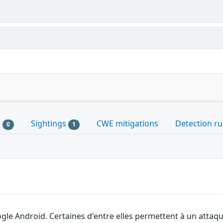
s
Sightings
CWE mitigations
Detection ru
0
1
gle Android. Certaines d'entre elles permettent à un attaq