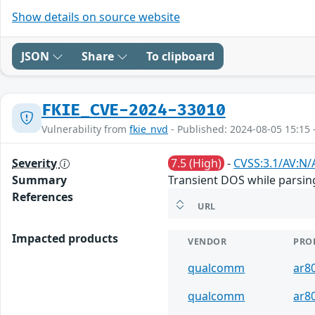
Show details on source website
JSON
Share
To clipboard
FKIE_CVE-2024-33010
Vulnerability from
fkie_nvd
- Published: 2024-08-05 15:15 
Severity
7.5 (High)
-
CVSS:3.1/AV:N/
Summary
Transient DOS while parsi
References
URL
Impacted products
VENDOR
PRO
qualcomm
ar8
qualcomm
ar8