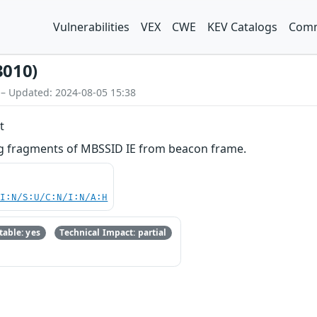
Vulnerabilities
VEX
CWE
KEV Catalogs
Comm
3010)
 – Updated: 2024-08-05 15:38
t
ng fragments of MBSSID IE from beacon frame.
UI:N/S:U/C:N/I:N/A:H
able: yes
Technical Impact: partial