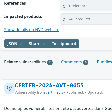
References
1 reference
Impacted products
240 products
Show details on NVD website
JSON
Share
To clipboard
Related vulnerabilities
Comments
Bundle
7
0
CERTFR-2024-AVI-0655
Vulnerability from
certfr_avis
- Published: - Updated:
De multiples vulnérabilités ont été découvertes dans Goo