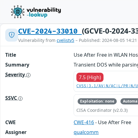
(GCVE-0-2024-3
CVE-2024-33010
Vulnerability from
cvelistv5
– Published: 2024-08-05 14:21
Title
Use After Free in WLAN Hos
Summary
Transient DOS while parsi
Severity
7.5 (High)
CVSS:3.1/AV:N/AC:L/PR:N/
SSVC
Exploitation: none
Automat
CISA Coordinator (v2.0.3)
CWE
CWE-416
- Use After Free
Assigner
qualcomm