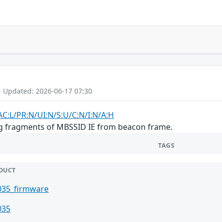
- Updated: 2026-06-17 07:30
AC:L/PR:N/UI:N/S:U/C:N/I:N/A:H
ng fragments of MBSSID IE from beacon frame.
TAGS
DUCT
035_firmware
035