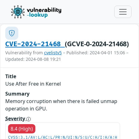
(GCVE-0-2024-21468)
CVE-2024-21468
Vulnerability from
cvelistv5
– Published: 2024-04-01 15:06 –
Updated: 2024-08-08 19:21
Title
Use After Free in Kernel
Summary
Memory corruption when there is failed unmap
operation in GPU.
Severity
8.4 (High)
CVSS:3.1/AV:L/AC:L/PR:N/UI:N/S:U/C:H/I:H/A:H