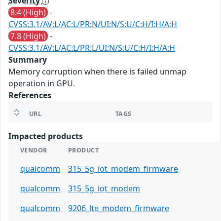
Severity
8.4 (High)
-
CVSS:3.1/AV:L/AC:L/PR:N/UI:N/S:U/C:H/I:H/A:H
7.8 (High)
-
CVSS:3.1/AV:L/AC:L/PR:L/UI:N/S:U/C:H/I:H/A:H
Summary
Memory corruption when there is failed unmap
operation in GPU.
References
URL
TAGS
Impacted products
VENDOR
PRODUCT
qualcomm
315_5g_iot_modem_firmware
qualcomm
315_5g_iot_modem
qualcomm
9206_lte_modem_firmware