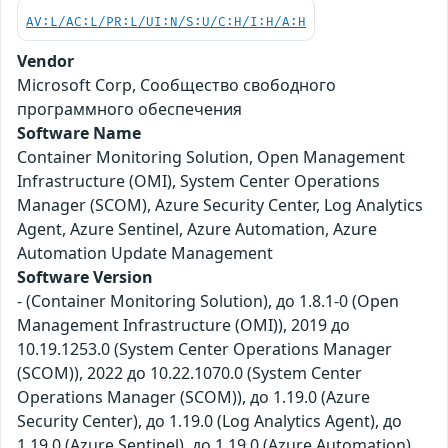
AV:L/AC:L/PR:L/UI:N/S:U/C:H/I:H/A:H
Vendor
Microsoft Corp, Сообщество свободного
программного обеспечения
Software Name
Container Monitoring Solution, Open Management
Infrastructure (OMI), System Center Operations
Manager (SCOM), Azure Security Center, Log Analytics
Agent, Azure Sentinel, Azure Automation, Azure
Automation Update Management
Software Version
- (Container Monitoring Solution), до 1.8.1-0 (Open
Management Infrastructure (OMI)), 2019 до
10.19.1253.0 (System Center Operations Manager
(SCOM)), 2022 до 10.22.1070.0 (System Center
Operations Manager (SCOM)), до 1.19.0 (Azure
Security Center), до 1.19.0 (Log Analytics Agent), до
1.19.0 (Azure Sentinel), до 1.19.0 (Azure Automation),