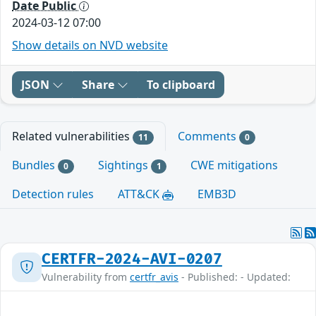
Date Public
2024-03-12 07:00
Show details on NVD website
JSON
Share
To clipboard
Related vulnerabilities
Comments
11
0
Bundles
Sightings
CWE mitigations
0
1
Detection rules
ATT&CK
EMB3D
CERTFR-2024-AVI-0207
Vulnerability from
certfr_avis
- Published: - Updated: