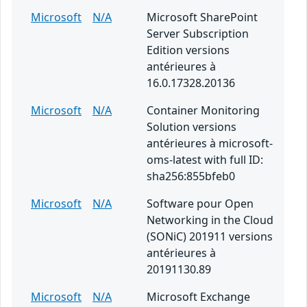
Microsoft
N/A
Microsoft SharePoint
Server Subscription
Edition versions
antérieures à
16.0.17328.20136
Microsoft
N/A
Container Monitoring
Solution versions
antérieures à microsoft-
oms-latest with full ID:
sha256:855bfeb0
Microsoft
N/A
Software pour Open
Networking in the Cloud
(SONiC) 201911 versions
antérieures à
20191130.89
Microsoft
N/A
Microsoft Exchange