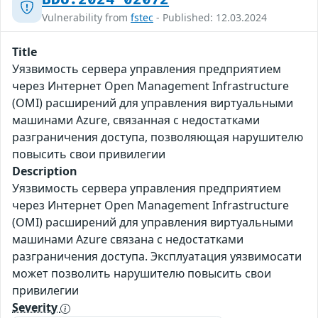
Vulnerability from
fstec
- Published: 12.03.2024
Title
Уязвимость сервера управления предприятием
через Интернет Open Management Infrastructure
(OMI) расширений для управления виртуальными
машинами Azure, связанная с недостатками
разграничения доступа, позволяющая нарушителю
повысить свои привилегии
Description
Уязвимость сервера управления предприятием
через Интернет Open Management Infrastructure
(OMI) расширений для управления виртуальными
машинами Azure связана с недостатками
разграничения доступа. Эксплуатация уязвимосати
может позволить нарушителю повысить свои
привилегии
Severity