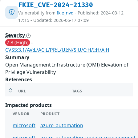
FKIE_CVE-2024-21330
Vulnerability from
fkie_nvd
- Published: 2024-03-12
17:15 - Updated: 2026-06-17 07:09
Severity
7.8 (High)
-
CVSS:3.1/AV:L/AC:L/PR:L/UI:N/S:U/C:H/I:H/A:H
Summary
Open Management Infrastructure (OMI) Elevation of
Privilege Vulnerability
References
URL
TAGS
Impacted products
VENDOR
PRODUCT
microsoft
azure_automation
microsoft
azure_automation_update_management