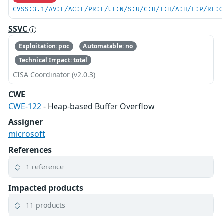
CVSS:3.1/AV:L/AC:L/PR:L/UI:N/S:U/C:H/I:H/A:H/E:P/RL:
SSVC
Exploitation: poc
Automatable: no
Technical Impact: total
CISA Coordinator (v2.0.3)
CWE
CWE-122
- Heap-based Buffer Overflow
Assigner
microsoft
References
1 reference
Impacted products
11 products