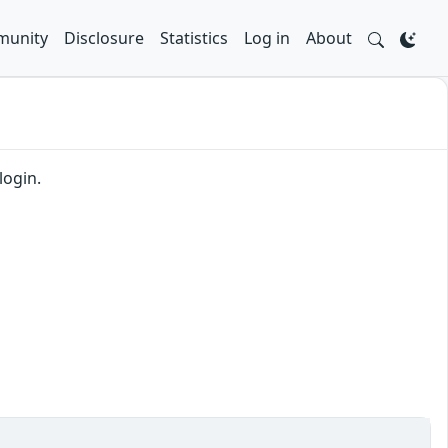
unity
Disclosure
Statistics
Log in
About
login.