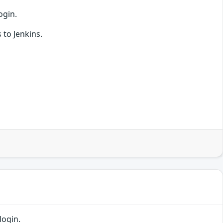
ogin.
 to Jenkins.
login.