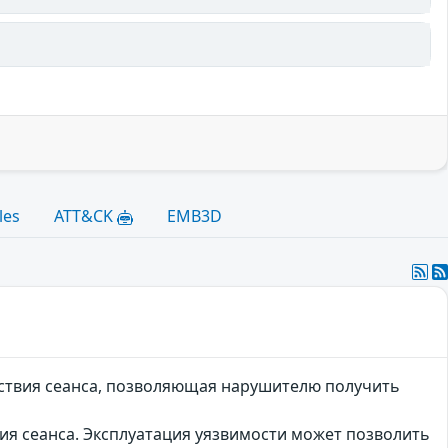
les
ATT&CK
EMB3D
ействия сеанса, позволяющая нарушителю получить
вия сеанса. Эксплуатация уязвимости может позволить