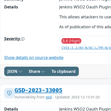
Details
Jenkins WSO2 Oauth Plugin 1
This allows attackers to us
As of publication of this advi
Severity
8.8 (High)
CVSS:3.1/AV:N/AC:L/PR:N/
Show details on source website
JSON
Share
To clipboard
GSD-2023-33005
Vulnerability from
gsd
- Updated: 2023-12-13 01:20
Details
Jenkins WSO2 Oauth Plugin 1