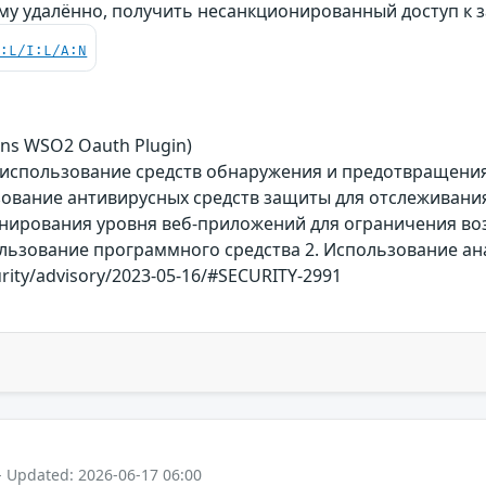
му удалённо, получить несанкционированный доступ 
C:L/I:L/A:N
ins WSO2 Oauth Plugin)
использование средств обнаружения и предотвращени
ование антивирусных средств защиты для отслеживания
анирования уровня веб-приложений для ограничения в
ользование программного средства 2. Использование а
urity/advisory/2023-05-16/#SECURITY-2991
- Updated: 2026-06-17 06:00