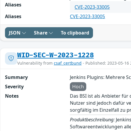
Aliases
CVE-2023-33005
Aliases
CVE-2023-33005
JSON
Share
To clipboard
WID-SEC-W-2023-1228
Vulnerability from
csaf_certbund
- Published: 2023-05-16 
Summary
Jenkins Plugins: Mehrere S
Severity
Hoch
Notes
Das BSI ist als Anbieter fü
Nutzer sind jedoch dafür v
sorgfältig im Einzelfall zu p
Produktbeschreibung:
Jenkins
Softwareentwicklungen alle