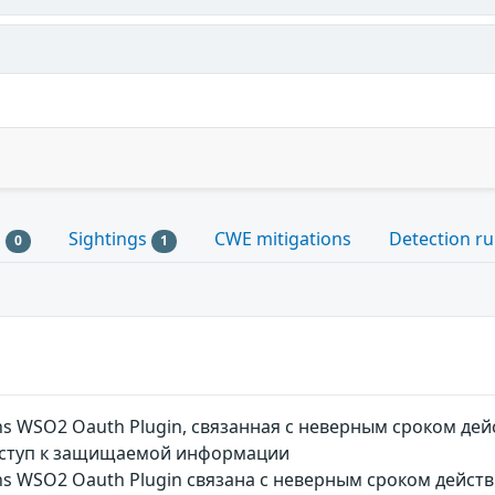
s
Sightings
CWE mitigations
Detection ru
0
1
ns WSO2 Oauth Plugin, связанная с неверным сроком д
ступ к защищаемой информации
ns WSO2 Oauth Plugin связана с неверным сроком дейст