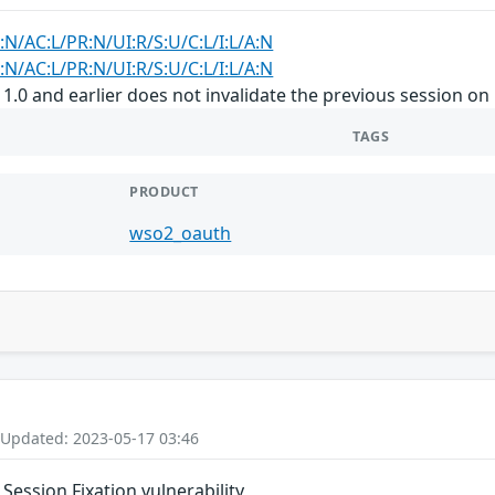
:N/AC:L/PR:N/UI:R/S:U/C:L/I:L/A:N
:N/AC:L/PR:N/UI:R/S:U/C:L/I:L/A:N
.0 and earlier does not invalidate the previous session on 
TAGS
PRODUCT
wso2_oauth
 Updated: 2023-05-17 03:46
ession Fixation vulnerability