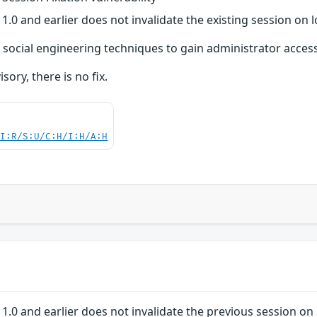
.0 and earlier does not invalidate the existing session on l
e social engineering techniques to gain administrator access
sory, there is no fix.
UI:R/S:U/C:H/I:H/A:H
.0 and earlier does not invalidate the previous session on 