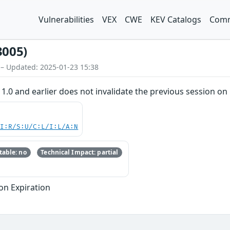
Vulnerabilities
VEX
CWE
KEV Catalogs
Comm
3005)
 – Updated: 2025-01-23 15:38
.0 and earlier does not invalidate the previous session on 
UI:R/S:U/C:L/I:L/A:N
able: no
Technical Impact: partial
ion Expiration