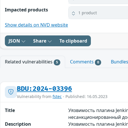
Impacted products
1 product
Show details on NVD website
JSON
Share
To clipboard
Related vulnerabilities
Comments
Bundle
5
0
BDU:2024-03396
Vulnerability from
fstec
- Published: 16.05.2023
Title
Уязвимость плагина Jenki
несанкционированный до
Description
Уязвимость плагина Jenki