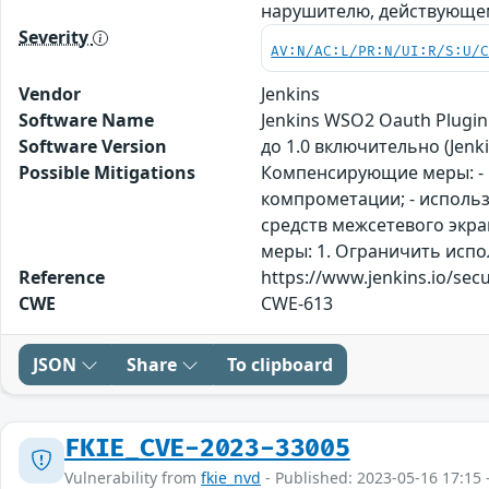
нарушителю, действующе
Severity
AV:N/AC:L/PR:N/UI:R/S:U/
Vendor
Jenkins
Software Name
Jenkins WSO2 Oauth Plugin
Software Version
до 1.0 включительно (Jenk
Possible Mitigations
Компенсирующие меры: - 
компрометации; - использ
средств межсетевого экр
меры: 1. Ограничить исп
Reference
https://www.jenkins.io/sec
CWE
CWE-613
JSON
Share
To clipboard
FKIE_CVE-2023-33005
Vulnerability from
fkie_nvd
- Published: 2023-05-16 17:15 