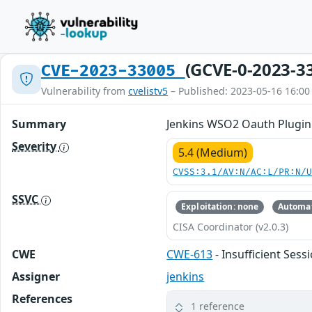
(GCVE-0-2023-3
CVE-2023-33005
Vulnerability from
cvelistv5
– Published: 2023-05-16 16:00
Summary
Jenkins WSO2 Oauth Plugin 1
Severity
5.4 (Medium)
CVSS:3.1/AV:N/AC:L/PR:N/
SSVC
Exploitation: none
Automat
CISA Coordinator (v2.0.3)
CWE
CWE-613
- Insufficient Sess
Assigner
jenkins
References
1 reference