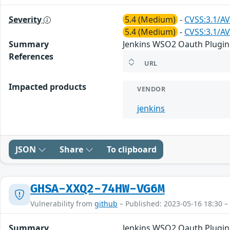
Severity
5.4 (Medium)
-
CVSS:3.1/AV
5.4 (Medium)
-
CVSS:3.1/AV
Summary
Jenkins WSO2 Oauth Plugin 1
References
URL
Impacted products
VENDOR
jenkins
JSON
Share
To clipboard
GHSA-XXQ2-74HW-VG6M
Vulnerability from
github
– Published: 2023-05-16 18:30 –
Summary
Jenkins WSO2 Oauth Plugin S