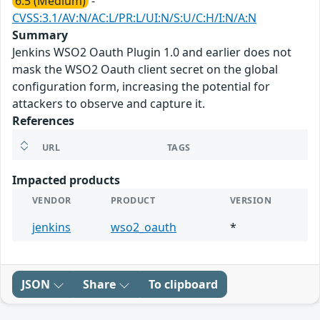
6.5 (Medium)
-
CVSS:3.1/AV:N/AC:L/PR:L/UI:N/S:U/C:H/I:N/A:N
Summary
Jenkins WSO2 Oauth Plugin 1.0 and earlier does not
mask the WSO2 Oauth client secret on the global
configuration form, increasing the potential for
attackers to observe and capture it.
References
URL
TAGS
Impacted products
VENDOR
PRODUCT
VERSION
jenkins
wso2_oauth
*
JSON
Share
To clipboard