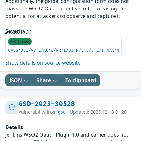
Additionally, the global configuration form does not
mask the WSO2 Oauth client secret, increasing the
potential for attackers to observe and capture it.
Severity
3.3 (Low)
CVSS:3.1/AV:L/AC:L/PR:L/UI:N/S:U/C:L/I:N/A:N
Show details on source website
JSON
Share
To clipboard
GSD-2023-30528
Vulnerability from
gsd
- Updated: 2023-12-13 01:20
Details
Jenkins WSO2 Oauth Plugin 1.0 and earlier does not