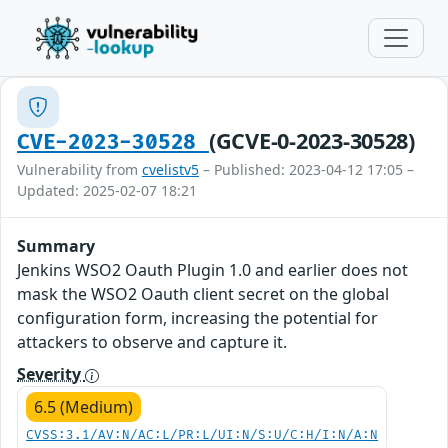
(GCVE-0-2023-30528)
CVE-2023-30528
Vulnerability from
cvelistv5
– Published: 2023-04-12 17:05 –
Updated: 2025-02-07 18:21
Summary
Jenkins WSO2 Oauth Plugin 1.0 and earlier does not
mask the WSO2 Oauth client secret on the global
configuration form, increasing the potential for
attackers to observe and capture it.
Severity
6.5 (Medium)
CVSS:3.1/AV:N/AC:L/PR:L/UI:N/S:U/C:H/I:N/A:N