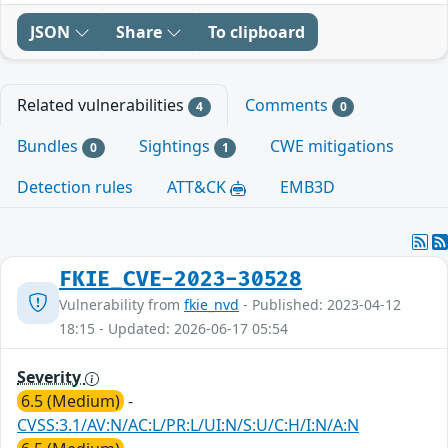
JSON
Share
To clipboard
Related vulnerabilities
Comments
4
0
Bundles
Sightings
CWE mitigations
0
1
Detection rules
ATT&CK
EMB3D
FKIE_CVE-2023-30528
Vulnerability from
fkie_nvd
- Published: 2023-04-12
18:15 - Updated: 2026-06-17 05:54
Severity
6.5 (Medium)
-
CVSS:3.1/AV:N/AC:L/PR:L/UI:N/S:U/C:H/I:N/A:N