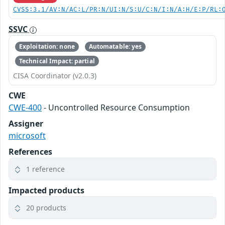
CVSS:3.1/AV:N/AC:L/PR:N/UI:N/S:U/C:N/I:N/A:H/E:P/RL:
SSVC
Exploitation: none
Automatable: yes
Technical Impact: partial
CISA Coordinator (v2.0.3)
CWE
CWE-400
- Uncontrolled Resource Consumption
Assigner
microsoft
References
1 reference
Impacted products
20 products