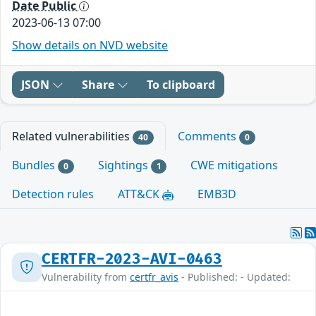
Date Public
2023-06-13 07:00
Show details on NVD website
JSON
Share
To clipboard
Related vulnerabilities
Comments
40
0
Bundles
Sightings
CWE mitigations
0
1
Detection rules
ATT&CK
EMB3D
CERTFR-2023-AVI-0463
Vulnerability from
certfr_avis
- Published: - Updated: