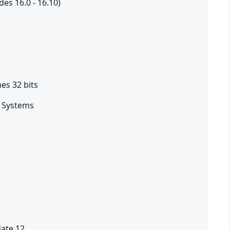
des 16.0 - 16.10)
es 32 bits
s Systems
ate 12