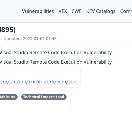
Vulnerabilities
VEX
CWE
KEV Catalogs
Comm
4895)
 – Updated: 2025-01-01 01:43
Visual Studio Remote Code Execution Vulnerability
Visual Studio Remote Code Execution Vulnerability
UI:R/S:U/C:H/I:H/A:H/E:U/RL:O/RC:C
able: no
Technical Impact: total