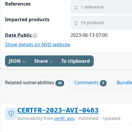
References
1 reference
Impacted products
19 products
Date Public
2023-06-13 07:00
Show details on NVD website
JSON
Share
To clipboard
Related vulnerabilities
Comments
Bundl
20
0
CERTFR-2023-AVI-0463
Vulnerability from
certfr_avis
- Published: - Updated: