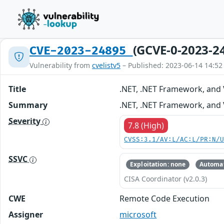
(GCVE-0-2023-2
CVE-2023-24895
Vulnerability from
cvelistv5
– Published: 2023-06-14 14:52
Title
.NET, .NET Framework, and 
Summary
.NET, .NET Framework, and 
Severity
7.8 (High)
CVSS:3.1/AV:L/AC:L/PR:N/
SSVC
Exploitation: none
Automat
CISA Coordinator (v2.0.3)
CWE
Remote Code Execution
Assigner
microsoft