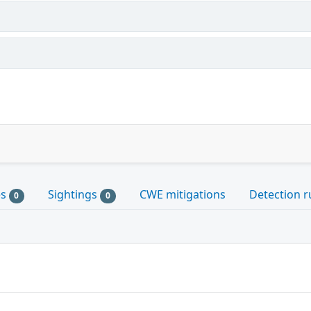
es
Sightings
CWE mitigations
Detection r
0
0