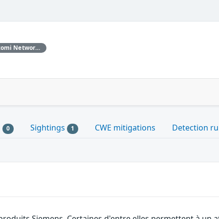
This issue was confirmed by Nozomi Networks after a bug reported by one of our Customers.
s
Sightings
CWE mitigations
Detection ru
0
1
 produits Siemens. Certaines d'entre elles permettent à un