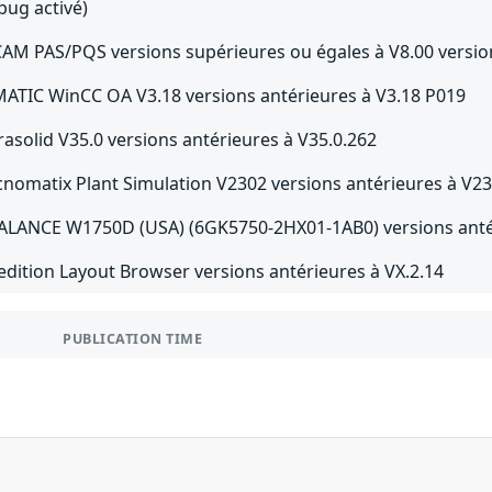
bug activé)
CAM PAS/PQS versions supérieures ou égales à V8.00 versio
MATIC WinCC OA V3.18 versions antérieures à V3.18 P019
rasolid V35.0 versions antérieures à V35.0.262
cnomatix Plant Simulation V2302 versions antérieures à V2
ALANCE W1750D (USA) (6GK5750-2HX01-1AB0) versions antér
edition Layout Browser versions antérieures à VX.2.14
PUBLICATION TIME