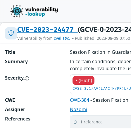
(GCVE-0-2023-2
CVE-2023-24477
Vulnerability from
cvelistv5
– Published: 2023-08-09 07:50
Title
Session Fixation in Guardi
Summary
In certain conditions, dep
completely invalidate the u
Severity
7 (High)
CVSS:3.1/AV:L/AC:H/PR:L/
CWE
CWE-384
- Session Fixation
Assigner
Nozomi
References
1 reference