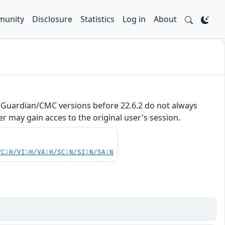
unity
Disclosure
Statistics
Log in
About
 Guardian/CMC versions before 22.6.2 do not always
r may gain acces to the original user's session.
VC:H/VI:H/VA:H/SC:N/SI:N/SA:N