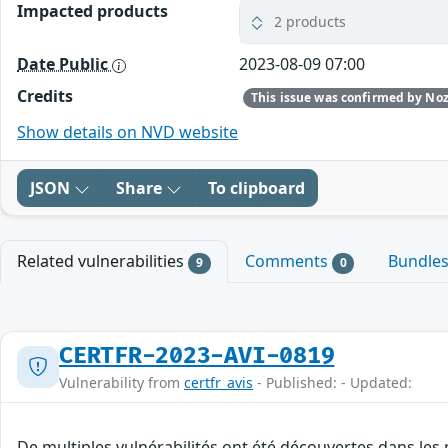
Impacted products
2 products
Date Public
2023-08-09 07:00
Credits
Show details on NVD website
JSON
Share
To clipboard
Related vulnerabilities
Comments
Bundle
9
0
CERTFR-2023-AVI-0819
Vulnerability from
certfr_avis
- Published: - Updated:
De multiples vulnérabilités ont été découvertes dans les