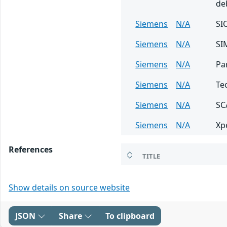
de
Siemens
N/A
SI
Siemens
N/A
SI
Siemens
N/A
Pa
Siemens
N/A
Te
Siemens
N/A
SC
Siemens
N/A
Xp
References
TITLE
Show details on source website
JSON
Share
To clipboard