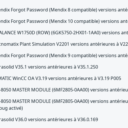
ndix Forgot Password (Mendix 8 compatible) versions antér
ndix Forgot Password (Mendix 10 compatible) versions anté
ALANCE W1750D (ROW) (6GK5750-2HX01-1AA0) versions anté
cnomatix Plant Simulation V2201 versions antérieures à V2
ndix Forgot Password (Mendix 9 compatible) versions antér
rasolid V35.1 versions antérieures à V35.1.250
MATIC WinCC OA V3.19 versions antérieures à V3.19 P005
-8050 MASTER MODULE (6MF2805-0AA00) versions antérieur
-8050 MASTER MODULE (6MF2805-0AA00) versions antérieure
bug activé)
rasolid V36.0 versions antérieures à V36.0.169