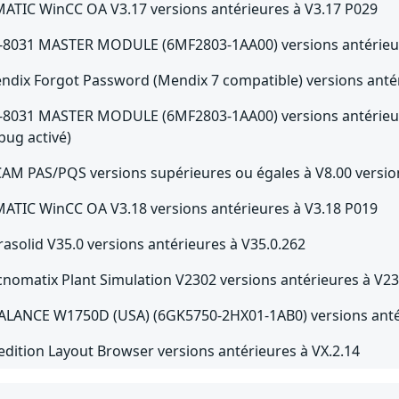
MATIC WinCC OA V3.17 versions antérieures à V3.17 P029
-8031 MASTER MODULE (6MF2803-1AA00) versions antérieur
ndix Forgot Password (Mendix 7 compatible) versions antér
-8031 MASTER MODULE (6MF2803-1AA00) versions antérieure
bug activé)
CAM PAS/PQS versions supérieures ou égales à V8.00 versio
MATIC WinCC OA V3.18 versions antérieures à V3.18 P019
rasolid V35.0 versions antérieures à V35.0.262
cnomatix Plant Simulation V2302 versions antérieures à V2
ALANCE W1750D (USA) (6GK5750-2HX01-1AB0) versions antér
edition Layout Browser versions antérieures à VX.2.14