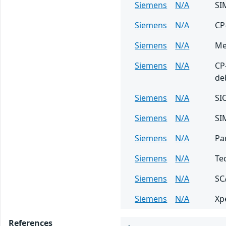
Siemens
N/A
SI
Siemens
N/A
CP
Siemens
N/A
Me
Siemens
N/A
CP
de
Siemens
N/A
SI
Siemens
N/A
SI
Siemens
N/A
Pa
Siemens
N/A
Te
Siemens
N/A
SC
Siemens
N/A
Xp
References