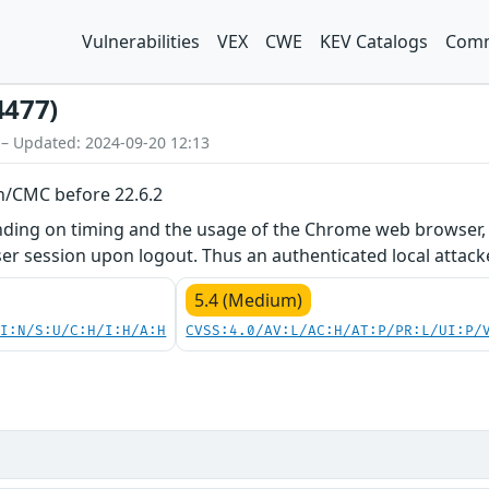
Vulnerabilities
VEX
CWE
KEV Catalogs
Comm
4477)
 – Updated: 2024-09-20 12:13
an/CMC before 22.6.2
ending on timing and the usage of the Chrome web browser,
ser session upon logout. Thus an authenticated local attacke
5.4 (Medium)
UI:N/S:U/C:H/I:H/A:H
CVSS:4.0/AV:L/AC:H/AT:P/PR:L/UI:P/