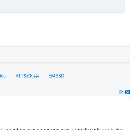
les
ATT&CK
EMB3D
 attaquant de provoquer une exécution de code arbitraire