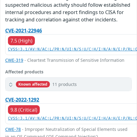
suspected malicious activity should follow established
internal procedures and report findings to CISA for
tracking and correlation against other incidents.
CVE-2021-22946
7.5 (High)
CVSS:3.1/AV:N/AC:L/PR:N/UI:N/S:U/C:H/I:N/A:N/E:P/RL:
CWE-319
- Cleartext Transmission of Sensitive Information
Affected products
11 products
Known affected
CVE-2022-1292
9.8 (Critical)
CVSS:3.1/AV:N/AC:L/PR:N/UI:N/S:U/C:H/I:H/A:H/E:P/RL:
CWE-78
- Improper Neutralization of Special Elements used
in an OS Command ('OS Command Injection')