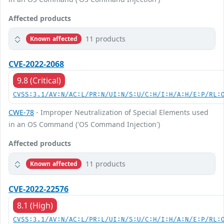
Affected products
11 products
Known affected
CVE-2022-2068
9.8 (Critical)
CVSS:3.1/AV:N/AC:L/PR:N/UI:N/S:U/C:H/I:H/A:H/E:P/RL:
CWE-78
- Improper Neutralization of Special Elements used
in an OS Command ('OS Command Injection')
Affected products
11 products
Known affected
CVE-2022-22576
8.1 (High)
CVSS:3.1/AV:N/AC:L/PR:L/UI:N/S:U/C:H/I:H/A:N/E:P/RL: