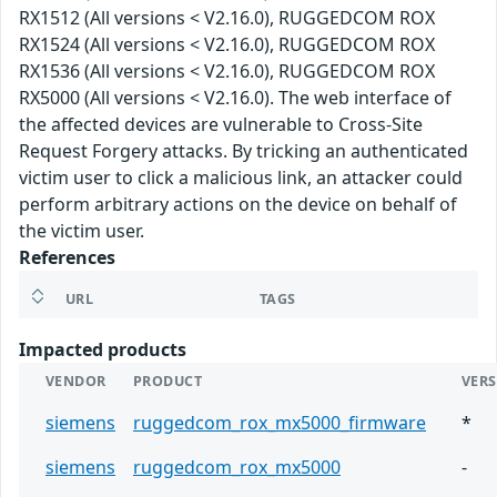
RX1512 (All versions < V2.16.0), RUGGEDCOM ROX
RX1524 (All versions < V2.16.0), RUGGEDCOM ROX
RX1536 (All versions < V2.16.0), RUGGEDCOM ROX
RX5000 (All versions < V2.16.0). The web interface of
the affected devices are vulnerable to Cross-Site
Request Forgery attacks. By tricking an authenticated
victim user to click a malicious link, an attacker could
perform arbitrary actions on the device on behalf of
the victim user.
References
URL
TAGS
Impacted products
VENDOR
PRODUCT
VER
siemens
ruggedcom_rox_mx5000_firmware
*
siemens
ruggedcom_rox_mx5000
-