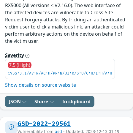
RX5000 (All versions < V2.16.0). The web interface of
the affected devices are vulnerable to Cross-Site
Request Forgery attacks. By tricking an authenticated
victim user to click a malicious link, an attacker could
perform arbitrary actions on the device on behalf of
the victim user.
Severity
7.5 (High)
CVSS:3.1/AV:N/AC:H/PR:N/UI:R/S:U/C:H/I:H/A:H
Show details on source website
JSON
Share
To clipboard
GSD-2022-29561
Vulnerability from
gsd
- Updated: 2023-12-13 01:19