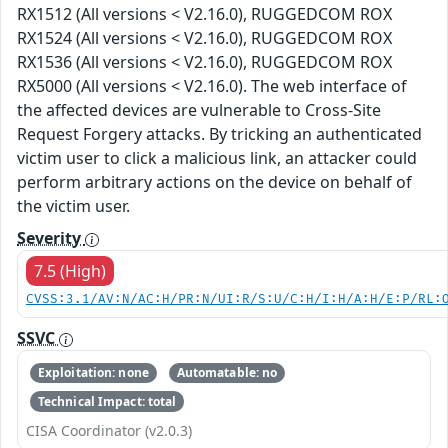
RX1512 (All versions < V2.16.0), RUGGEDCOM ROX
RX1524 (All versions < V2.16.0), RUGGEDCOM ROX
RX1536 (All versions < V2.16.0), RUGGEDCOM ROX
RX5000 (All versions < V2.16.0). The web interface of
the affected devices are vulnerable to Cross-Site
Request Forgery attacks. By tricking an authenticated
victim user to click a malicious link, an attacker could
perform arbitrary actions on the device on behalf of
the victim user.
Severity
7.5 (High)
CVSS:3.1/AV:N/AC:H/PR:N/UI:R/S:U/C:H/I:H/A:H/E:P/RL:
SSVC
Exploitation: none
Automatable: no
Technical Impact: total
CISA Coordinator (v2.0.3)