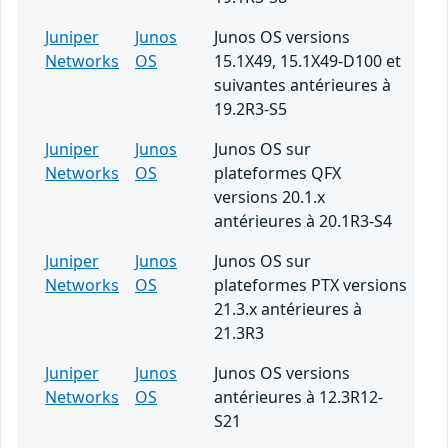
Juniper
Junos
Junos OS versions
Networks
OS
15.1X49, 15.1X49-D100 et
suivantes antérieures à
19.2R3-S5
Juniper
Junos
Junos OS sur
Networks
OS
plateformes QFX
versions 20.1.x
antérieures à 20.1R3-S4
Juniper
Junos
Junos OS sur
Networks
OS
plateformes PTX versions
21.3.x antérieures à
21.3R3
Juniper
Junos
Junos OS versions
Networks
OS
antérieures à 12.3R12-
S21