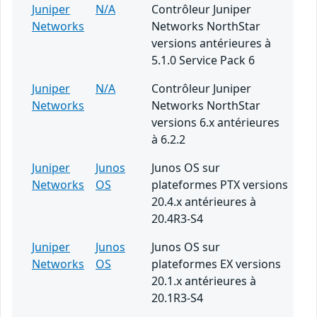
Juniper
N/A
Contrôleur Juniper
Networks
Networks NorthStar
versions antérieures à
5.1.0 Service Pack 6
Juniper
N/A
Contrôleur Juniper
Networks
Networks NorthStar
versions 6.x antérieures
à 6.2.2
Juniper
Junos
Junos OS sur
Networks
OS
plateformes PTX versions
20.4.x antérieures à
20.4R3-S4
Juniper
Junos
Junos OS sur
Networks
OS
plateformes EX versions
20.1.x antérieures à
20.1R3-S4