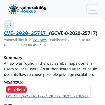
(GCVE-0-2020-25717)
CVE-2020-25717
Vulnerability from
cvelistv5
– Published: 2022-02-18 00:00 –
Updated: 2024-08-04 15:40
Summary
A flaw was found in the way Samba maps domain
users to local users. An authenticated attacker could
use this flaw to cause possible privilege escalation.
Severity
8.1 (High)
CVSS:3.1/AV:N/AC:L/PR:L/UI:N/S:U/C:H/I:H/A:N