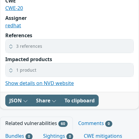
CWE
CWE-20
Assigner
redhat
References
3 references
Impacted products
1 product
Show details on NVD website
JSON
Share
To clipboard
Related vulnerabilities
Comments
60
0
Bundles
Sightings
CWE mitigations
0
0