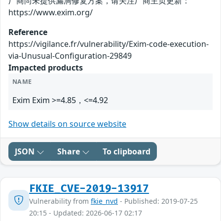
厂商尚未提供漏洞修复方案，请关注厂商主页更新：
https://www.exim.org/
Reference
https://vigilance.fr/vulnerability/Exim-code-execution-
via-Unusual-Configuration-29849
Impacted products
NAME
Exim Exim >=4.85，<=4.92
Show details on source website
JSON
Share
To clipboard
FKIE_CVE-2019-13917
Vulnerability from
fkie_nvd
- Published: 2019-07-25
20:15 - Updated: 2026-06-17 02:17