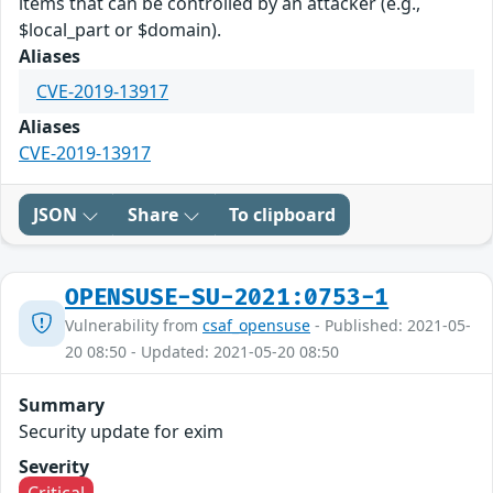
items that can be controlled by an attacker (e.g.,
$local_part or $domain).
Aliases
CVE-2019-13917
Aliases
CVE-2019-13917
JSON
Share
To clipboard
OPENSUSE-SU-2021:0753-1
Vulnerability from
csaf_opensuse
- Published: 2021-05-
20 08:50 - Updated: 2021-05-20 08:50
Summary
Security update for exim
Severity