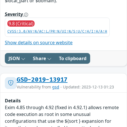
$local_part or $domain).
Severity
9.8 (Critical)
CVSS:3.0/AV:N/AC:L/PR:N/UI:N/S:U/C:H/I:H/A:H
Show details on source website
JSON
Share
To clipboard
GSD-2019-13917
Vulnerability from
gsd
- Updated: 2023-12-13 01:23
Details
Exim 4.85 through 4.92 (fixed in 4.92.1) allows remote
code execution as root in some unusual
configurations that use the ${sort } expansion for