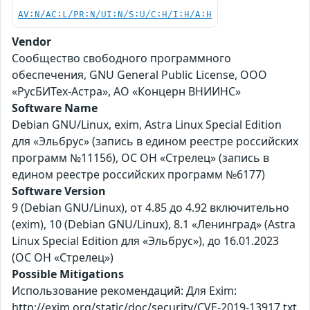
AV:N/AC:L/PR:N/UI:N/S:U/C:H/I:H/A:H
Vendor
Сообщество свободного программного
обеспечения, GNU General Public License, ООО
«РусБИТех-Астра», АО «Концерн ВНИИНС»
Software Name
Debian GNU/Linux, exim, Astra Linux Special Edition
для «Эльбрус» (запись в едином реестре российских
программ №11156), ОС ОН «Стрелец» (запись в
едином реестре российских программ №6177)
Software Version
9 (Debian GNU/Linux), от 4.85 до 4.92 включительно
(exim), 10 (Debian GNU/Linux), 8.1 «Ленинград» (Astra
Linux Special Edition для «Эльбрус»), до 16.01.2023
(ОС ОН «Стрелец»)
Possible Mitigations
Использование рекомендаций: Для Exim:
http://exim.org/static/doc/security/CVE-2019-13917.txt