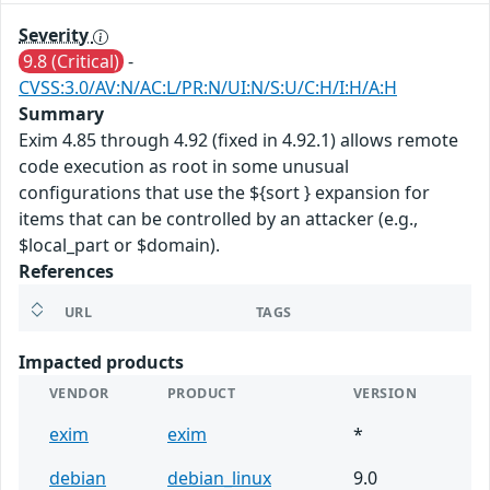
Severity
9.8 (Critical)
-
CVSS:3.0/AV:N/AC:L/PR:N/UI:N/S:U/C:H/I:H/A:H
Summary
Exim 4.85 through 4.92 (fixed in 4.92.1) allows remote
code execution as root in some unusual
configurations that use the ${sort } expansion for
items that can be controlled by an attacker (e.g.,
$local_part or $domain).
References
URL
TAGS
Impacted products
VENDOR
PRODUCT
VERSION
exim
exim
*
debian
debian_linux
9.0