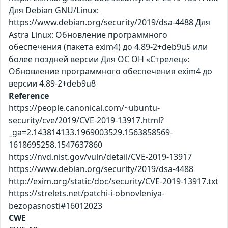
Для Debian GNU/Linux:
https://www.debian.org/security/2019/dsa-4488 Для
Astra Linux: Обновление программного
обеспечения (пакета exim4) до 4.89-2+deb9u5 или
более поздней версии Для ОС ОН «Стрелец»:
Обновление программного обеспечения exim4 до
версии 4.89-2+deb9u8
Reference
https://people.canonical.com/~ubuntu-
security/cve/2019/CVE-2019-13917.html?
_ga=2.143814133.1969003529.1563858569-
1618695258.1547637860
https://nvd.nist.gov/vuln/detail/CVE-2019-13917
https://www.debian.org/security/2019/dsa-4488
http://exim.org/static/doc/security/CVE-2019-13917.txt
https://strelets.net/patchi-i-obnovleniya-
bezopasnosti#16012023
CWE