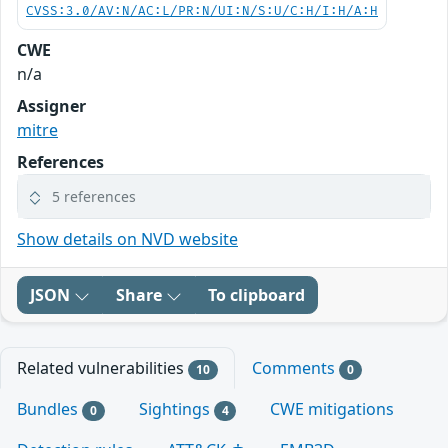
CVSS:3.0/AV:N/AC:L/PR:N/UI:N/S:U/C:H/I:H/A:H
CWE
n/a
Assigner
mitre
References
5 references
Show details on NVD website
JSON
Share
To clipboard
Related vulnerabilities
Comments
10
0
Bundles
Sightings
CWE mitigations
0
4