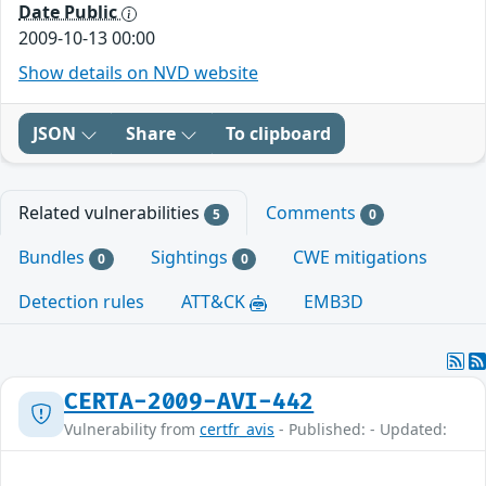
Date Public
2009-10-13 00:00
Show details on NVD website
JSON
Share
To clipboard
Related vulnerabilities
Comments
5
0
Bundles
Sightings
CWE mitigations
0
0
Detection rules
ATT&CK
EMB3D
CERTA-2009-AVI-442
Vulnerability from
certfr_avis
- Published: - Updated: