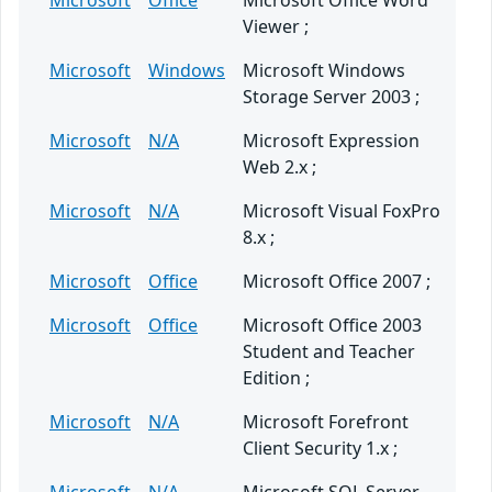
Microsoft
Office
Microsoft Office Word
Viewer ;
Microsoft
Windows
Microsoft Windows
Storage Server 2003 ;
Microsoft
N/A
Microsoft Expression
Web 2.x ;
Microsoft
N/A
Microsoft Visual FoxPro
8.x ;
Microsoft
Office
Microsoft Office 2007 ;
Microsoft
Office
Microsoft Office 2003
Student and Teacher
Edition ;
Microsoft
N/A
Microsoft Forefront
Client Security 1.x ;