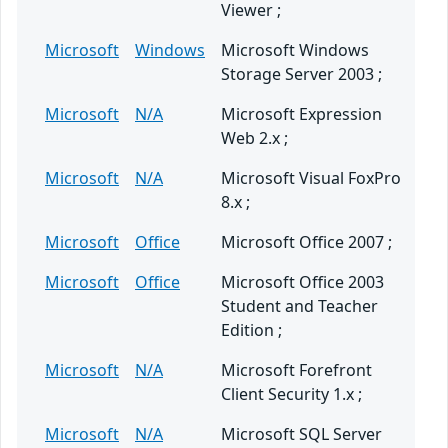
Viewer ;
Microsoft
Windows
Microsoft Windows
Storage Server 2003 ;
Microsoft
N/A
Microsoft Expression
Web 2.x ;
Microsoft
N/A
Microsoft Visual FoxPro
8.x ;
Microsoft
Office
Microsoft Office 2007 ;
Microsoft
Office
Microsoft Office 2003
Student and Teacher
Edition ;
Microsoft
N/A
Microsoft Forefront
Client Security 1.x ;
Microsoft
N/A
Microsoft SQL Server