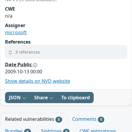
CWE
n/a
Assigner
microsoft
References
3 references
Date Public
2009-10-13 00:00
Show details on NVD website
JSON
Share
To clipboard
Related vulnerabilities
Comments
5
0
Bundles
Sightings
CWE mitigations
0
0