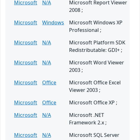
Microsoft
N/A
Microsoft Report Viewer
2008 ;
Microsoft
Windows
Microsoft Windows XP
Professional ;
Microsoft
N/A
Microsoft Platform SDK
Redistributable: GDI+ ;
Microsoft
N/A
Microsoft Word Viewer
2003 ;
Microsoft
Office
Microsoft Office Excel
Viewer 2003 ;
Microsoft
Office
Microsoft Office XP ;
Microsoft
N/A
Microsoft .NET
Framework 2.x ;
Microsoft
N/A
Microsoft SQL Server