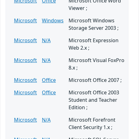
Microsoft
Office
Microsoft Office Word
Viewer ;
Microsoft
Windows
Microsoft Windows
Storage Server 2003 ;
Microsoft
N/A
Microsoft Expression
Web 2.x ;
Microsoft
N/A
Microsoft Visual FoxPro
8.x ;
Microsoft
Office
Microsoft Office 2007 ;
Microsoft
Office
Microsoft Office 2003
Student and Teacher
Edition ;
Microsoft
N/A
Microsoft Forefront
Client Security 1.x ;