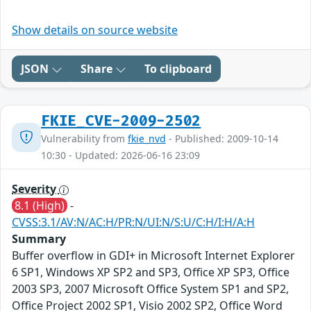
Show details on source website
JSON
Share
To clipboard
FKIE_CVE-2009-2502
Vulnerability from
fkie_nvd
- Published: 2009-10-14
10:30 - Updated: 2026-06-16 23:09
Severity
8.1 (High)
-
CVSS:3.1/AV:N/AC:H/PR:N/UI:N/S:U/C:H/I:H/A:H
Summary
Buffer overflow in GDI+ in Microsoft Internet Explorer
6 SP1, Windows XP SP2 and SP3, Office XP SP3, Office
2003 SP3, 2007 Microsoft Office System SP1 and SP2,
Office Project 2002 SP1, Visio 2002 SP2, Office Word