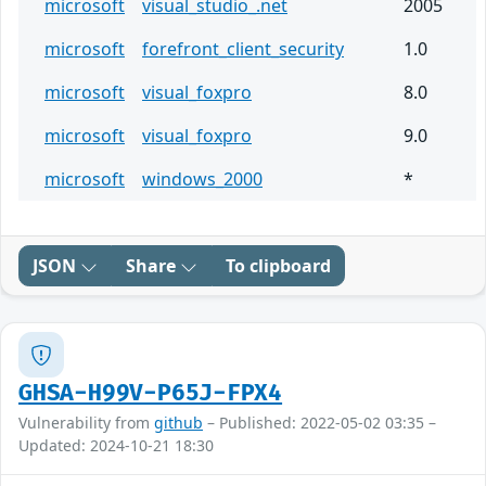
microsoft
visual_studio_.net
2005
microsoft
forefront_client_security
1.0
microsoft
visual_foxpro
8.0
microsoft
visual_foxpro
9.0
microsoft
windows_2000
*
JSON
Share
To clipboard
GHSA-H99V-P65J-FPX4
Vulnerability from
github
– Published: 2022-05-02 03:35 –
Updated: 2024-10-21 18:30