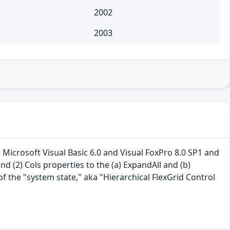
2002
2003
n Microsoft Visual Basic 6.0 and Visual FoxPro 8.0 SP1 and
d (2) Cols properties to the (a) ExpandAll and (b)
of the "system state," aka "Hierarchical FlexGrid Control