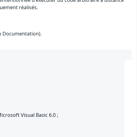
alintentionnée d'exécuter du code arbitraire à distance
quement réalisés.
on Documentation).
crosoft Visual Basic 6.0 ;