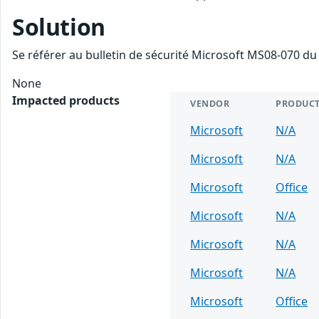
Solution
Se référer au bulletin de sécurité Microsoft MS08-070 du
None
Impacted products
VENDOR
PRODUC
Microsoft
N/A
Microsoft
N/A
Microsoft
Office
Microsoft
N/A
Microsoft
N/A
Microsoft
N/A
Microsoft
Office