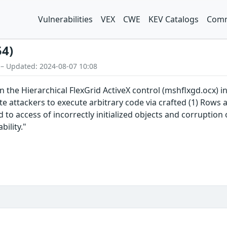
Vulnerabilities
VEX
CWE
KEV Catalogs
Comm
54)
 – Updated: 2024-08-07 10:08
n the Hierarchical FlexGrid ActiveX control (mshflxgd.ocx) i
 attackers to execute arbitrary code via crafted (1) Rows an
 to access of incorrectly initialized objects and corruption 
ility."