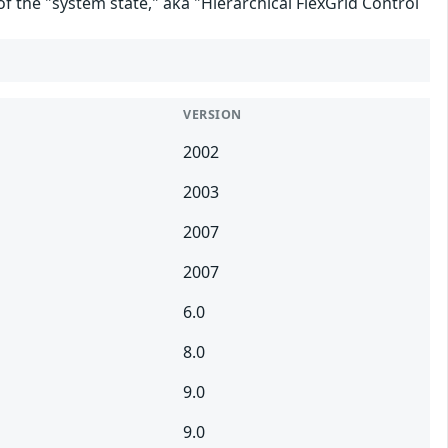
of the "system state," aka "Hierarchical FlexGrid Control
VERSION
2002
2003
2007
2007
6.0
8.0
9.0
9.0