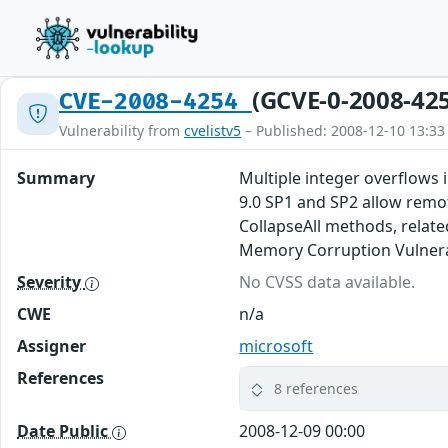
(GCVE-0-2008-42
CVE-2008-4254
Vulnerability from
cvelistv5
– Published: 2008-12-10 13:33
Summary
Multiple integer overflows i
9.0 SP1 and SP2 allow remote
CollapseAll methods, related
Memory Corruption Vulnerab
Severity
No CVSS data available.
CWE
n/a
Assigner
microsoft
References
8 references
Date Public
2008-12-09 00:00