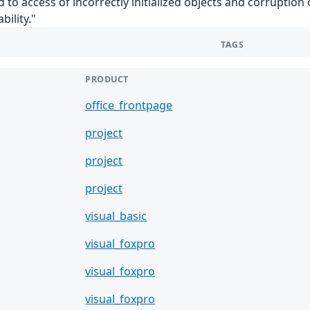
 to access of incorrectly initialized objects and corruption 
ility."
TAGS
PRODUCT
office_frontpage
project
project
project
visual_basic
visual_foxpro
visual_foxpro
visual_foxpro