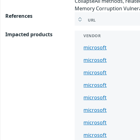
CollapseAll methods, related
Memory Corruption Vulnerab
References
URL
Impacted products
VENDOR
microsoft
microsoft
microsoft
microsoft
microsoft
microsoft
microsoft
microsoft