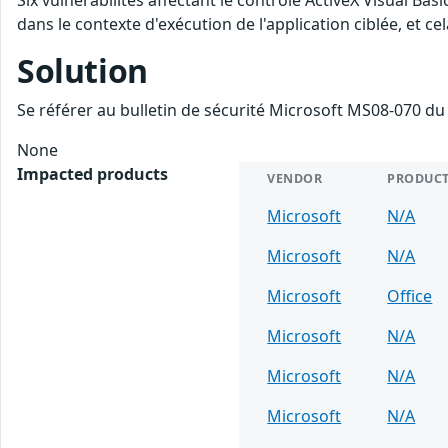
Six vulnérabilités affectant le contrôle ActiveX Visual Ba
dans le contexte d'exécution de l'application ciblée, et
Solution
Se référer au bulletin de sécurité Microsoft MS08-070 du
None
Impacted products
VENDOR
PRODUC
Microsoft
N/A
Microsoft
N/A
Microsoft
Office
Microsoft
N/A
Microsoft
N/A
Microsoft
N/A