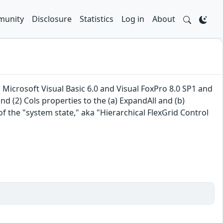
unity
Disclosure
Statistics
Log in
About
n Microsoft Visual Basic 6.0 and Visual FoxPro 8.0 SP1 and
d (2) Cols properties to the (a) ExpandAll and (b)
of the "system state," aka "Hierarchical FlexGrid Control