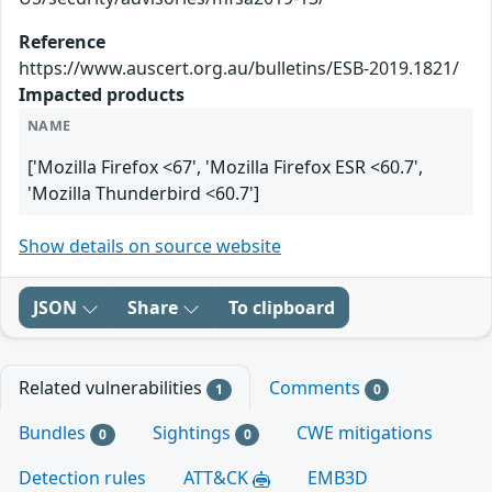
Reference
https://www.auscert.org.au/bulletins/ESB-2019.1821/
Impacted products
NAME
['Mozilla Firefox <67', 'Mozilla Firefox ESR <60.7',
'Mozilla Thunderbird <60.7']
Show details on source website
JSON
Share
To clipboard
Related vulnerabilities
Comments
1
0
Bundles
Sightings
CWE mitigations
0
0
Detection rules
ATT&CK
EMB3D