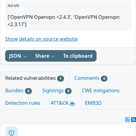
NAME
['OpenVPN Openvpn <2.4.3', 'OpenVPN Openvpn
<2.3.17']
Show details on source website
JSON
Share
To clipboard
Related vulnerabilities
Comments
1
0
Bundles
Sightings
CWE mitigations
0
0
Detection rules
ATT&CK
EMB3D