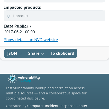
Impacted products
1 product
Date Public
2017-06-21 00:00
Show details on NVD website
JSON
Share
To clipboard
Fast vulnerability lookup and correlation across
multiple sources — and a collaborative space for
coordinated disclosure.
Operated by
Computer Incident Response Center