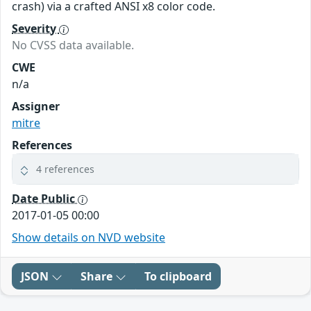
crash) via a crafted ANSI x8 color code.
Severity
No CVSS data available.
CWE
n/a
Assigner
mitre
References
4 references
Date Public
2017-01-05 00:00
Show details on NVD website
JSON
Share
To clipboard