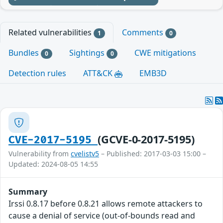
Related vulnerabilities
Comments
1
0
Bundles
Sightings
CWE mitigations
0
0
Detection rules
ATT&CK
EMB3D
(GCVE-0-2017-5195)
CVE-2017-5195
Vulnerability from
cvelistv5
– Published: 2017-03-03 15:00 –
Updated: 2024-08-05 14:55
Summary
Irssi 0.8.17 before 0.8.21 allows remote attackers to
cause a denial of service (out-of-bounds read and