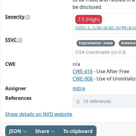
be disclosed.
Severity
7.5 (High)
CVSS:3.1/AV:N/AC:H/PR:N/
SSVC
Exploitation: none
Automat
CISA Coordinator (v2.0.3)
CWE
n/a
CWE-416
- Use After Free
CWE-908
- Use of Uninitial
Assigner
mitre
References
15 references
Show details on NVD website
JSON
Share
To clipboard