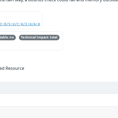
UI:R/S:U/C:H/I:H/A:H
able: no
Technical Impact: total
ized Resource