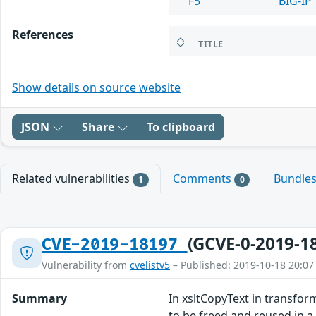
F5
BIG-IP
References
TITLE
Show details on source website
JSON
Share
To clipboard
Related vulnerabilities
Comments
Bundle
1
0
(GCVE-0-2019-1
CVE-2019-18197
Vulnerability from
cvelistv5
– Published: 2019-10-18 20:07
Summary
In xsltCopyText in transform
to be freed and reused in a