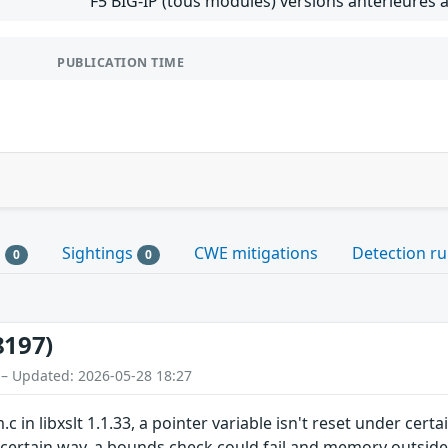
F5 BIG-IP (tous modules) versions antérieures à
PUBLICATION TIME
s
Sightings
CWE mitigations
Detection ru
0
0
8197)
 – Updated: 2026-05-28 18:27
.c in libxslt 1.1.33, a pointer variable isn't reset under c
 certain way, a bounds check could fail and memory outside a