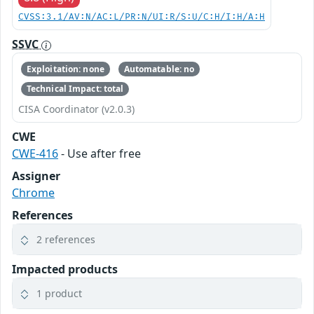
CVSS:3.1/AV:N/AC:L/PR:N/UI:R/S:U/C:H/I:H/A:H
SSVC
Exploitation: none
Automatable: no
Technical Impact: total
CISA Coordinator (v2.0.3)
CWE
CWE-416
- Use after free
Assigner
Chrome
References
2 references
Impacted products
1 product