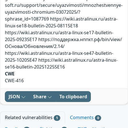
soft.ru/support/secure/uyazvimosti/mnozhestvennye-
uyazvimosti-chromium-03072025/?
sphrase_id=1087769 https://wiki.astralinux.ru/astra-
linux-se18-bulletin-2025-0811SE18
https://wiki.astralinux.ru/astra-linux-se17-bulletin-
2025-0923SE17 https://поддержка.нппкт.рф/bin/view/
ОСнова/Обновления/2.14/
https://wiki.astralinux.ru/astra-linux-se47-bulletin-
2025-1020SE47 https://wiki.astralinux.ru/astra-linux-
se16-bulletin-20251225SE16
CWE
CWE-416
JSON
Share
To clipboard
Related vulnerabilities
Comments
1
0