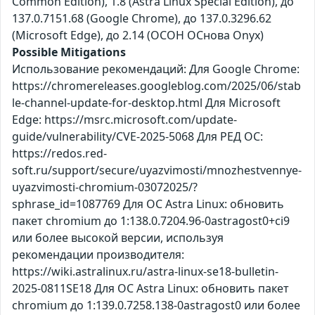
Common Edition), 1.8 (Astra Linux Special Edition), до
137.0.7151.68 (Google Chrome), до 137.0.3296.62
(Microsoft Edge), до 2.14 (ОСОН ОСнова Оnyx)
Possible Mitigations
Использование рекомендаций: Для Google Chrome:
https://chromereleases.googleblog.com/2025/06/stab
le-channel-update-for-desktop.html Для Microsoft
Edge: https://msrc.microsoft.com/update-
guide/vulnerability/CVE-2025-5068 Для РЕД ОС:
https://redos.red-
soft.ru/support/secure/uyazvimosti/mnozhestvennye-
uyazvimosti-chromium-03072025/?
sphrase_id=1087769 Для ОС Astra Linux: обновить
пакет chromium до 1:138.0.7204.96-0astragost0+ci9
или более высокой версии, используя
рекомендации производителя:
https://wiki.astralinux.ru/astra-linux-se18-bulletin-
2025-0811SE18 Для ОС Astra Linux: обновить пакет
chromium до 1:139.0.7258.138-0astragost0 или более