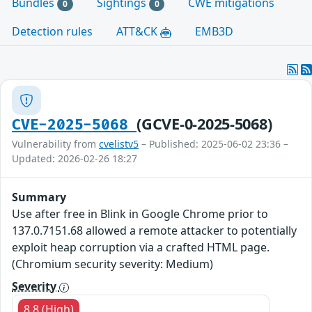
Bundles
Sightings
CWE mitigations
0
0
Detection rules
ATT&CK
EMB3D
(GCVE-0-2025-5068)
CVE-2025-5068
Vulnerability from
cvelistv5
– Published: 2025-06-02 23:36 –
Updated: 2026-02-26 18:27
Summary
Use after free in Blink in Google Chrome prior to
137.0.7151.68 allowed a remote attacker to potentially
exploit heap corruption via a crafted HTML page.
(Chromium security severity: Medium)
Severity
8.8 (High)