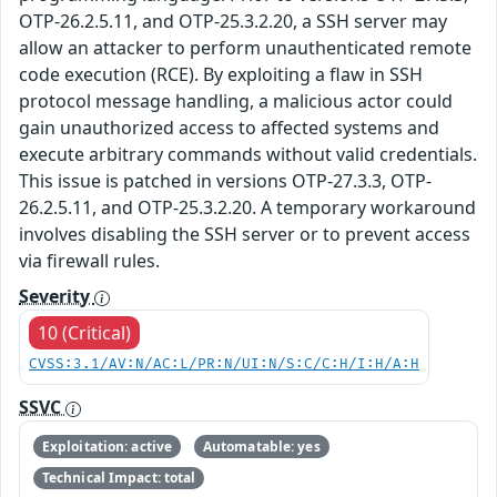
OTP-26.2.5.11, and OTP-25.3.2.20, a SSH server may
allow an attacker to perform unauthenticated remote
code execution (RCE). By exploiting a flaw in SSH
protocol message handling, a malicious actor could
gain unauthorized access to affected systems and
execute arbitrary commands without valid credentials.
This issue is patched in versions OTP-27.3.3, OTP-
26.2.5.11, and OTP-25.3.2.20. A temporary workaround
involves disabling the SSH server or to prevent access
via firewall rules.
Severity
10 (Critical)
CVSS:3.1/AV:N/AC:L/PR:N/UI:N/S:C/C:H/I:H/A:H
SSVC
Exploitation: active
Automatable: yes
Technical Impact: total