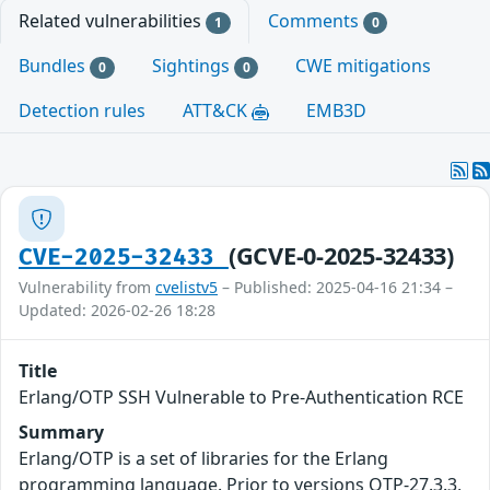
Related vulnerabilities
Comments
1
0
Bundles
Sightings
CWE mitigations
0
0
Detection rules
ATT&CK
EMB3D
(GCVE-0-2025-32433)
CVE-2025-32433
Vulnerability from
cvelistv5
– Published: 2025-04-16 21:34 –
Updated: 2026-02-26 18:28
Title
Erlang/OTP SSH Vulnerable to Pre-Authentication RCE
Summary
Erlang/OTP is a set of libraries for the Erlang
programming language. Prior to versions OTP-27.3.3,