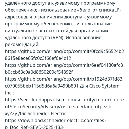
удалённого доступа к уязвимому программному
обеспечению; - использование «белого» списка IP-
адресов для ограничения доступа к уязвимому
программному обеспечению; - использование
виртуальных частных сетей для организации
удаленного доступа (VPN). Использование
рекомендаций:
https://github.com/erlang/otp/commit/0fcd9c56524b2
8615e8ece65fc0c3f66ef6e4c12
https://github.com/erlang/otp/commit/6eef04130afc8
b0ccb63c9a0d8650209cf54892f
https://github.com/erlang/otp/commit/b1924d37fd83
c070055beb115d5d6a6a9490b891 Для Cisco Sytstem
Inc.:
https://sec.cloudapps.cisco.com/security/center/conte
nt/CiscoSecurityAdvisory/cisco-sa-erlang-otp-ssh-
xyZZy Для Schneider Electric:
https://download.schneider-electric.com/files?
p_Doc_Ref=SEVD-2025-133-