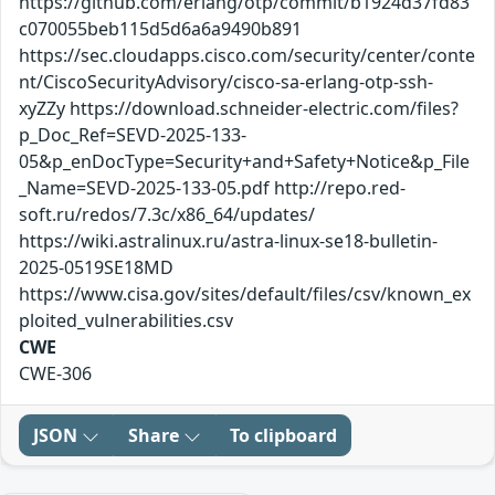
https://github.com/erlang/otp/commit/b1924d37fd83
c070055beb115d5d6a6a9490b891
https://sec.cloudapps.cisco.com/security/center/conte
nt/CiscoSecurityAdvisory/cisco-sa-erlang-otp-ssh-
xyZZy https://download.schneider-electric.com/files?
p_Doc_Ref=SEVD-2025-133-
05&p_enDocType=Security+and+Safety+Notice&p_File
_Name=SEVD-2025-133-05.pdf http://repo.red-
soft.ru/redos/7.3c/x86_64/updates/
https://wiki.astralinux.ru/astra-linux-se18-bulletin-
2025-0519SE18MD
https://www.cisa.gov/sites/default/files/csv/known_ex
ploited_vulnerabilities.csv
CWE
CWE-306
JSON
Share
To clipboard