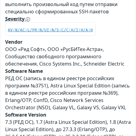
выполнить произвольный код путем отправки
специально сформированных SSH-пакетов
Severity
AV:N/AC:L/PR:N/UI:N/S:C/C:H/I:H/A:H
Vendor
ООО «Ред Софт», ООО «РусБИТех-Астра»,
Сообщество свободного программного
обеспечения, Cisco Systems Inc., Schneider Electric
Software Name
РЕД ОС (запись в едином реестре российских
программ №3751), Astra Linux Special Edition (запись
в едином реестре российских программ №369),
Erlang/OTP, ConfD, Cisco Network Services
Orchestrator (NSO), Galaxy VL, Galaxy VS, Galaxy VXL
Software Version
7.3 (РЕД ОС), 1.7 (Astra Linux Special Edition), 1.8 (Astra
Linux Special Edition), до 27.3.3 (Erlang/OTP), до