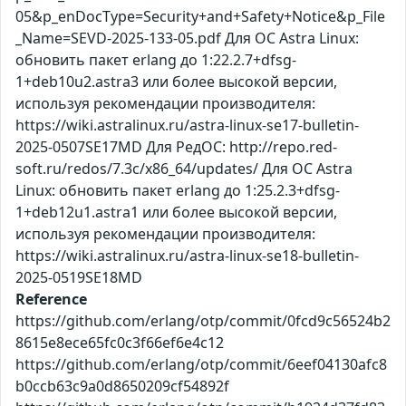
05&p_enDocType=Security+and+Safety+Notice&p_File
_Name=SEVD-2025-133-05.pdf Для ОС Astra Linux:
обновить пакет erlang до 1:22.2.7+dfsg-
1+deb10u2.astra3 или более высокой версии,
используя рекомендации производителя:
https://wiki.astralinux.ru/astra-linux-se17-bulletin-
2025-0507SE17MD Для РедОС: http://repo.red-
soft.ru/redos/7.3c/x86_64/updates/ Для ОС Astra
Linux: обновить пакет erlang до 1:25.2.3+dfsg-
1+deb12u1.astra1 или более высокой версии,
используя рекомендации производителя:
https://wiki.astralinux.ru/astra-linux-se18-bulletin-
2025-0519SE18MD
Reference
https://github.com/erlang/otp/commit/0fcd9c56524b2
8615e8ece65fc0c3f66ef6e4c12
https://github.com/erlang/otp/commit/6eef04130afc8
b0ccb63c9a0d8650209cf54892f