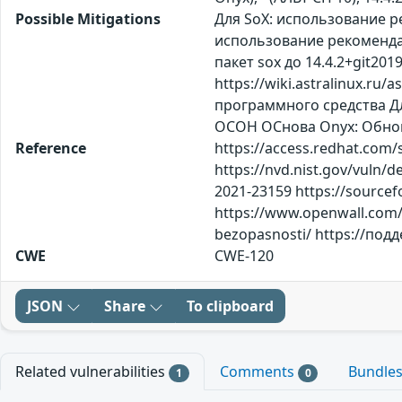
Possible Mitigations
Для SoX: использование ре
использование рекомендаци
пакет sox до 14.4.2+git2
https://wiki.astralinux.r
программного средства Дл
ОСОН ОСнова Оnyx: Обнов
Reference
https://access.redhat.com/
https://nvd.nist.gov/vuln/d
2021-23159 https://sourcef
https://www.openwall.com/li
bezopasnosti/ https://по
CWE
CWE-120
JSON
Share
To clipboard
Related vulnerabilities
Comments
Bundle
1
0