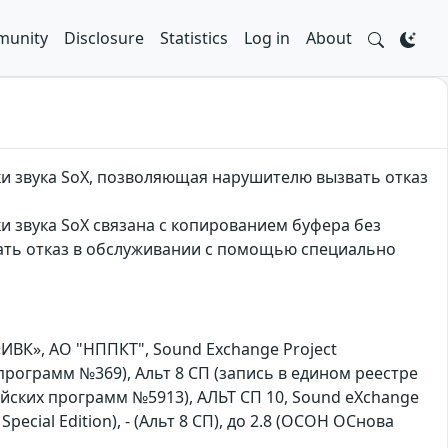
unity
Disclosure
Statistics
Log in
About
ки звука SoX, позволяющая нарушителю вызвать отказ
и звука SoX связана с копированием буфера без
ать отказ в обслуживании с помощью специально
ВК», АО "НППКТ", Sound Exchange Project
х программ №369), Альт 8 СП (запись в едином реестре
йских программ №5913), АЛЬТ СП 10, Sound eXchange
Special Edition), - (Альт 8 СП), до 2.8 (ОСОН ОСнова