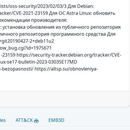
ts/oss-security/2023/02/03/3 Для Debian:
acker/CVE-2021-23159 Для ОС Astra Linux: обновить
 рекомендации производителя:
8 СП: установка обновления из публичного репозитория
убличного репозитория программного средства Для
+git20190427-2+deb11u2
show_bug.cgi?id=1975671
1-23159 https://security-tracker.debian.org/tracker/CVE-
linux-se17-bulletin-2023-0303SE17MD
-bezopasnosti/ https://altsp.su/obnovleniya-
les
ATT&CK
EMB3D