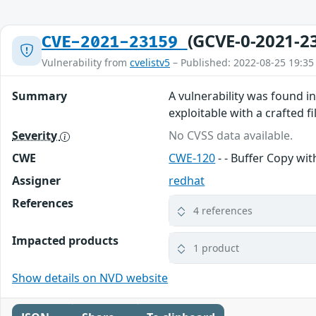
(GCVE-0-2021-2
CVE-2021-23159
Vulnerability from
cvelistv5
– Published: 2022-08-25 19:35
Summary
A vulnerability was found in
exploitable with a crafted f
Severity
No CVSS data available.
CWE
CWE-120
- - Buffer Copy wit
Assigner
redhat
References
4 references
Impacted products
1 product
Show details on NVD website