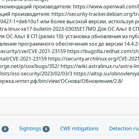
комендаций производителя: https://www.openwall.com/lis
й производителя: https://security-tracker.debian.org/tr
0190427-1+deb10u1 или более высокой версии, используя
u/astra-linux-se17-bulletin-2023-0303SE17MD Для ОС Альт 
я ОС Альт 8 СП (релиз 10): установка обновления из п
ление программного обеспечения sox до версии 14.4.2
security/cve/CVE-2021-23159 https://bugzilla.redhat.com/
etail/CVE-2021-23159 https://security.archlinux.org/CVE-202
orge.net/p/sox/bugs/352/ https://wiki.astralinux.ru/astra-
sts/oss-security/2023/02/03/3 https://altsp.su/obnovleniya
ддержка.нппкт.рф/bin/view/ОСнова/Обновления/2.8/
s
Sightings
CWE mitigations
Detection ru
0
0