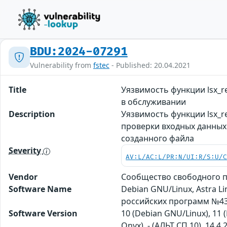
BDU:2024-07291
Vulnerability from
fstec
- Published: 20.04.2021
Title
Уязвимость функции lsx_r
в обслуживании
Description
Уязвимость функции lsx_r
проверки входных данных
созданного файла
Severity
AV:L/AC:L/PR:N/UI:R/S:U/
Vendor
Сообщество свободного п
Software Name
Debian GNU/Linux, Astra L
российских программ №430
Software Version
10 (Debian GNU/Linux), 11 (
Оnyx), - (АЛЬТ СП 10), 14.4