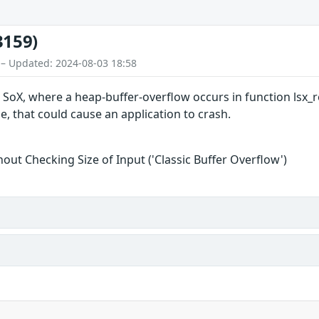
3159)
 – Updated: 2024-08-03 18:58
 SoX, where a heap-buffer-overflow occurs in function lsx_rea
ile, that could cause an application to crash.
hout Checking Size of Input ('Classic Buffer Overflow')