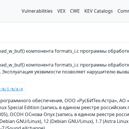
Vulnerabilities
VEX
CWE
KEV Catalogs
Comm
ead_w_buf() компонента formats_i.c программы обработ
ead_w_buf() компонента formats_i.c программы обработк
. Эксплуатация уязвимости позволяет нарушителю вызв
C:N/I:N/A:H
рограммного обеспечения, ООО «РусБИТех-Астра», АО «И
inux Special Edition (запись в едином реестре российски
5), ОСОН ОСнова Оnyx (запись в едином реестре росси
Debian GNU/Linux), 12 (Debian GNU/Linux), 1.7 (Astra Linux 
.2-7 (Sound eXchange)