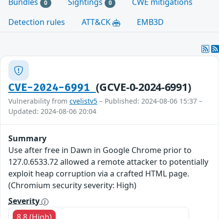
Bundles
Sightings
CWE mitigations
0
0
Detection rules
ATT&CK
EMB3D
(GCVE-0-2024-6991)
CVE-2024-6991
Vulnerability from
cvelistv5
– Published: 2024-08-06 15:37 –
Updated: 2024-08-06 20:04
Summary
Use after free in Dawn in Google Chrome prior to
127.0.6533.72 allowed a remote attacker to potentially
exploit heap corruption via a crafted HTML page.
(Chromium security severity: High)
Severity
8.8 (High)