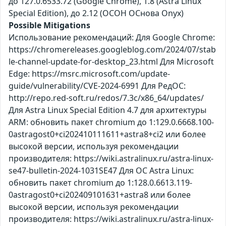
до 127.0.6533.72 (Google Chrome), 1.8 (Astra Linux
Special Edition), до 2.12 (ОСОН ОСнова Оnyx)
Possible Mitigations
Использование рекомендаций: Для Google Chrome:
https://chromereleases.googleblog.com/2024/07/stab
le-channel-update-for-desktop_23.html Для Microsoft
Edge: https://msrc.microsoft.com/update-
guide/vulnerability/CVE-2024-6991 Для РедОС:
http://repo.red-soft.ru/redos/7.3c/x86_64/updates/
Для Astra Linux Special Edition 4.7 для архитектуры
ARM: обновить пакет chromium до 1:129.0.6668.100-
0astragost0+ci202410111611+astra8+ci2 или более
высокой версии, используя рекомендации
производителя: https://wiki.astralinux.ru/astra-linux-
se47-bulletin-2024-1031SE47 Для ОС Astra Linux:
обновить пакет chromium до 1:128.0.6613.119-
0astragost0+ci202409101631+astra8 или более
высокой версии, используя рекомендации
производителя: https://wiki.astralinux.ru/astra-linux-