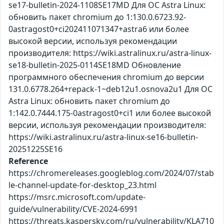
se17-bulletin-2024-1108SE17MD Для ОС Astra Linux:
обновить пакет chromium до 1:130.0.6723.92-
0astragost0+ci202411071347+astra6 или более
высокой версии, используя рекомендации
производителя: https://wiki.astralinux.ru/astra-linux-
se18-bulletin-2025-0114SE18MD Обновление
программного обеспечения chromium до версии
131.0.6778.264+repack-1~deb12u1.osnova2u1 Для ОС
Astra Linux: обновить пакет chromium до
1:142.0.7444.175-0astragost0+ci1 или более высокой
версии, используя рекомендации производителя:
https://wiki.astralinux.ru/astra-linux-se16-bulletin-
20251225SE16
Reference
https://chromereleases.googleblog.com/2024/07/stab
le-channel-update-for-desktop_23.html
https://msrc.microsoft.com/update-
guide/vulnerability/CVE-2024-6991
https://threats.kaspersky.com/ru/vulnerability/KLA710