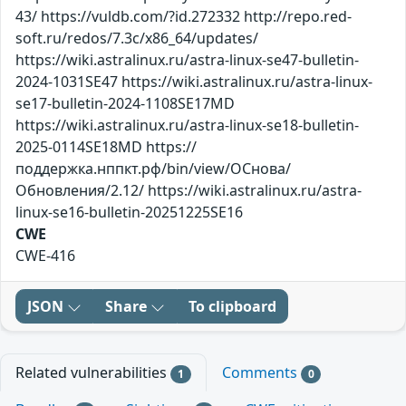
43/ https://vuldb.com/?id.272332 http://repo.red-
soft.ru/redos/7.3c/x86_64/updates/
https://wiki.astralinux.ru/astra-linux-se47-bulletin-
2024-1031SE47 https://wiki.astralinux.ru/astra-linux-
se17-bulletin-2024-1108SE17MD
https://wiki.astralinux.ru/astra-linux-se18-bulletin-
2025-0114SE18MD https://
поддержка.нппкт.рф/bin/view/ОСнова/
Обновления/2.12/ https://wiki.astralinux.ru/astra-
linux-se16-bulletin-20251225SE16
CWE
CWE-416
JSON
Share
To clipboard
Related vulnerabilities
Comments
1
0