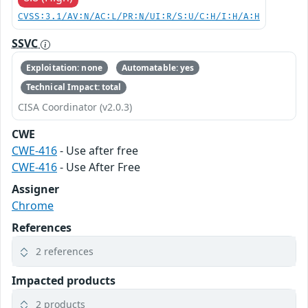
CVSS:3.1/AV:N/AC:L/PR:N/UI:R/S:U/C:H/I:H/A:H
SSVC
Exploitation: none
Automatable: yes
Technical Impact: total
CISA Coordinator (v2.0.3)
CWE
CWE-416
- Use after free
CWE-416
- Use After Free
Assigner
Chrome
References
2 references
Impacted products
2 products