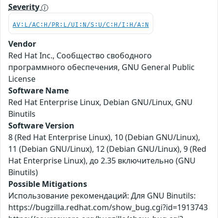
Severity
AV:L/AC:H/PR:L/UI:N/S:U/C:H/I:H/A:N
Vendor
Red Hat Inc., Сообщество свободного
программного обеспечения, GNU General Public
License
Software Name
Red Hat Enterprise Linux, Debian GNU/Linux, GNU
Binutils
Software Version
8 (Red Hat Enterprise Linux), 10 (Debian GNU/Linux),
11 (Debian GNU/Linux), 12 (Debian GNU/Linux), 9 (Red
Hat Enterprise Linux), до 2.35 включительно (GNU
Binutils)
Possible Mitigations
Использование рекомендаций: Для GNU Binutils:
https://bugzilla.redhat.com/show_bug.cgi?id=1913743