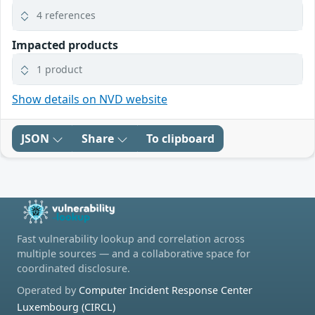
4 references
Impacted products
1 product
Show details on NVD website
JSON
Share
To clipboard
Fast vulnerability lookup and correlation across
multiple sources — and a collaborative space for
coordinated disclosure.
Operated by
Computer Incident Response Center
Luxembourg (CIRCL)