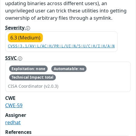
updating binaries across different users), an
unprivileged user can trick these utilities into getting
ownership of arbitrary files through a symlink.
Severity
6.3 (Medium)
CVSS:3.1/AV:L/AC:H/PR:L/UI:N/S:U/C:H/I:H/A:N
SSVC
Exploitation: none
Automatable: no
Technical Impact: total
CISA Coordinator (v2.0.3)
CWE
CWE-59
Assigner
redhat
References