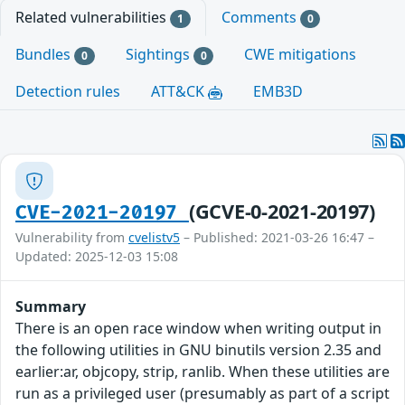
Related vulnerabilities
Comments
1
0
Bundles
Sightings
CWE mitigations
0
0
Detection rules
ATT&CK
EMB3D
(GCVE-0-2021-20197)
CVE-2021-20197
Vulnerability from
cvelistv5
– Published: 2021-03-26 16:47 –
Updated: 2025-12-03 15:08
Summary
There is an open race window when writing output in
the following utilities in GNU binutils version 2.35 and
earlier:ar, objcopy, strip, ranlib. When these utilities are
run as a privileged user (presumably as part of a script