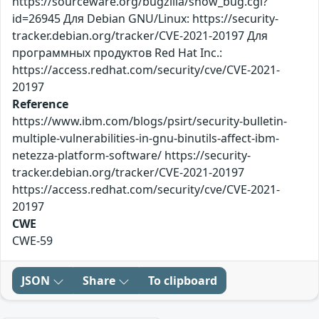
https://sourceware.org/bugzilla/show_bug.cgi?
id=26945 Для Debian GNU/Linux: https://security-
tracker.debian.org/tracker/CVE-2021-20197 Для
программных продуктов Red Hat Inc.:
https://access.redhat.com/security/cve/CVE-2021-
20197
Reference
https://www.ibm.com/blogs/psirt/security-bulletin-
multiple-vulnerabilities-in-gnu-binutils-affect-ibm-
netezza-platform-software/ https://security-
tracker.debian.org/tracker/CVE-2021-20197
https://access.redhat.com/security/cve/CVE-2021-
20197
CWE
CWE-59
JSON
Share
To clipboard