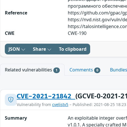
программного обеспечения
Reference
https://github.com/gpac/g
https://nvd.nist.gov/vuln/d
https://talosintelligence
CWE
CWE-190
JSON
Share
To clipboard
Related vulnerabilities
Comments
Bundle
1
0
(GCVE-0-2021-2
CVE-2021-21842
Vulnerability from
cvelistv5
– Published: 2021-08-25 18:23
Summary
An exploitable integer over
v1.0.1. A specially crafted