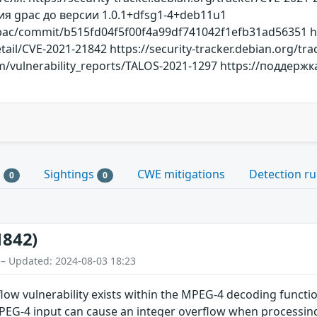
 gpac до версии 1.0.1+dfsg1-4+deb11u1
pac/commit/b515fd04f5f00f4a99df741042f1efb31ad56351 ht
etail/CVE-2021-21842 https://security-tracker.debian.org/t
.com/vulnerability_reports/TALOS-2021-1297 https://подде
s
Sightings
CWE mitigations
Detection ru
0
0
1842)
 – Updated: 2024-08-03 18:23
flow vulnerability exists within the MPEG-4 decoding functi
 MPEG-4 input can cause an integer overflow when processin