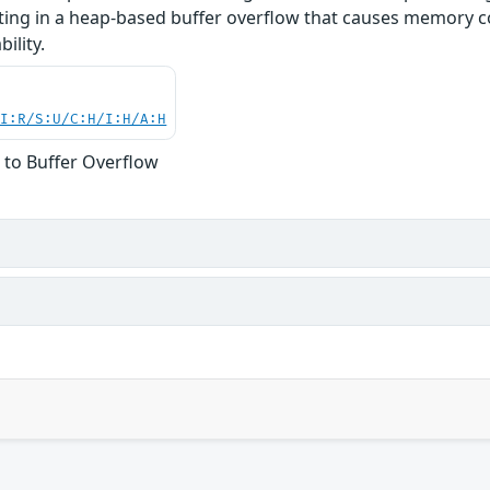
ting in a heap-based buffer overflow that causes memory co
ility.
UI:R/S:U/C:H/I:H/A:H
 to Buffer Overflow