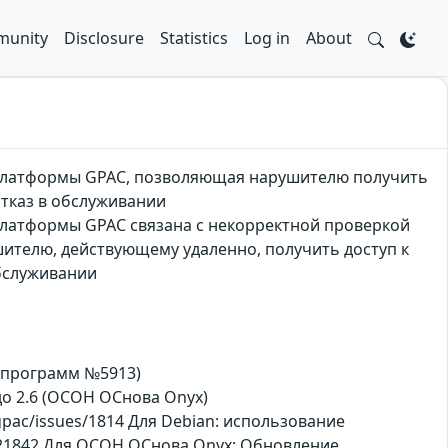
unity
Disclosure
Statistics
Log in
About
 платформы GPAC, позволяющая нарушителю получить
отказ в обслуживании
платформы GPAC связана с некорректной проверкой
ителю, действующему удаленно, получить доступ к
обслуживании
х программ №5913)
, до 2.6 (ОСОН ОСнова Оnyx)
pac/issues/1814 Для Debian: использование
21-21842 Для ОСОН ОСнова Оnyx: Обновление