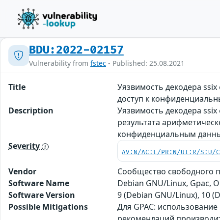
BDU:2022-02157
Vulnerability from
fstec
- Published: 25.08.2021
Title
Уязвимость декодера ssi
доступ к конфиденциальны
Description
Уязвимость декодера ssi
результата арифметическ
конфиденциальным данным
Severity
AV:N/AC:L/PR:N/UI:R/S:U/
Vendor
Сообщество свободного 
Software Name
Debian GNU/Linux, Gpac, 
Software Version
9 (Debian GNU/Linux), 10 (
Possible Mitigations
Для GPAC: использование 
рекомендаций производите