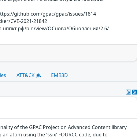
tps://github.com/gpac/gpac/issues/1814
racker/CVE-2021-21842
ржка.нппкт.рф/bin/view/ОСнова/Обновления/2.6/
les
ATT&CK
EMB3D
onality of the GPAC Project on Advanced Content library
g an atom using the 'ssix' FOURCC code, due to