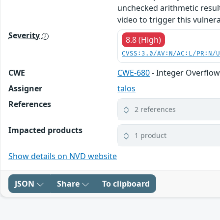
unchecked arithmetic resul
video to trigger this vulnerab
Severity
8.8 (High)
CVSS:3.0/AV:N/AC:L/PR:N/
CWE
CWE-680
- Integer Overflow
Assigner
talos
References
2 references
Impacted products
1 product
Show details on NVD website
JSON
Share
To clipboard