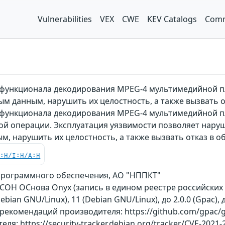
Vulnerabilities
VEX
CWE
KEV Catalogs
Comm
x функционала декодирования MPEG-4 мультимедийной
м данным, нарушить их целостность, а также вызвать 
x функционала декодирования MPEG-4 мультимедийной 
ой операции. Эксплуатация уязвимости позволяет наруш
, нарушить их целостность, а также вызвать отказ в 
C:H/I:H/A:H
программного обеспечения, АО "НППКТ"
ОСОН ОСнова Оnyx (запись в едином реестре российски
Debian GNU/Linux), 11 (Debian GNU/Linux), до 2.0.0 (Gpac)
рекомендаций производителя: https://github.com/gpac/g
ля: https://security-tracker.debian.org/tracker/CVE-20