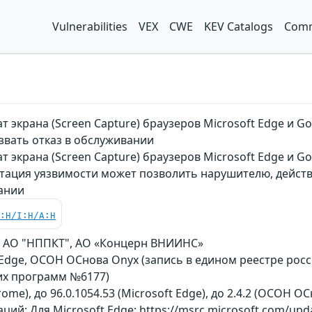
Vulnerabilities
VEX
CWE
KEV Catalogs
Comm
т экрана (Screen Capture) браузеров Microsoft Edge и
звать отказ в обслуживании
т экрана (Screen Capture) браузеров Microsoft Edge и 
атация уязвимости может позволить нарушителю, дейс
вании
C:H/I:H/A:H
rp, АО "НППКТ", АО «Концерн ВНИИНС»
 Edge, ОСОН ОСнова Оnyx (запись в едином реестре рос
их программ №6177)
rome), до 96.0.1054.53 (Microsoft Edge), до 2.4.2 (ОСОН О
й: Для Microsoft Edge: https://msrc.microsoft.com/upda