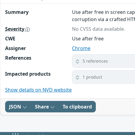
Summary
Use after free in screen ca
corruption via a crafted H
Severity
No CVSS data available.
CWE
Use after free
Assigner
Chrome
References
5 references
Impacted products
1 product
Show details on NVD website
JSON
Share
To clipboard