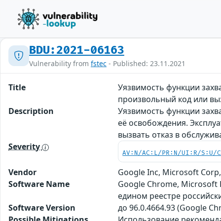
BDU:2021-06163
Vulnerability from
fstec
- Published: 23.11.2021
Title
Уязвимость функции захва
произвольный код или вы
Description
Уязвимость функции захва
её освобождения. Эксплу
вызвать отказ в обслужи
Severity
AV:N/AC:L/PR:N/UI:R/S:U/
Vendor
Google Inc, Microsoft Co
Software Name
Google Chrome, Microsoft
едином реестре российск
Software Version
до 96.0.4664.93 (Google Ch
Possible Mitigations
Использование рекомендаци