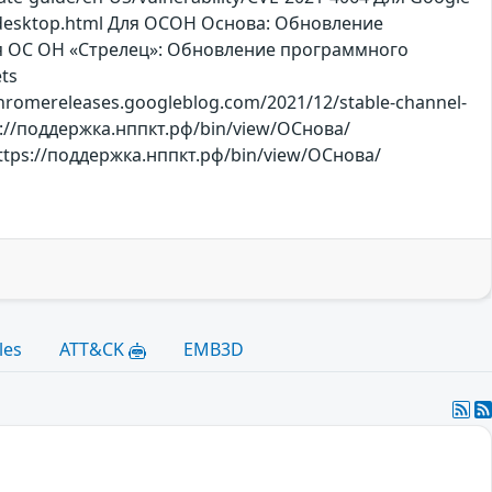
r-desktop.html Для ОСОН Основа: Обновление
ля ОС ОН «Стрелец»: Обновление программного
ts
/chromereleases.googleblog.com/2021/12/stable-channel-
ps://поддержка.нппкт.рф/bin/view/ОСнова/
 https://поддержка.нппкт.рф/bin/view/ОСнова/
les
ATT&CK
EMB3D