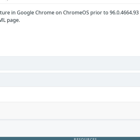
pture in Google Chrome on ChromeOS prior to 96.0.4664.93 a
TML page.
RESOURCES