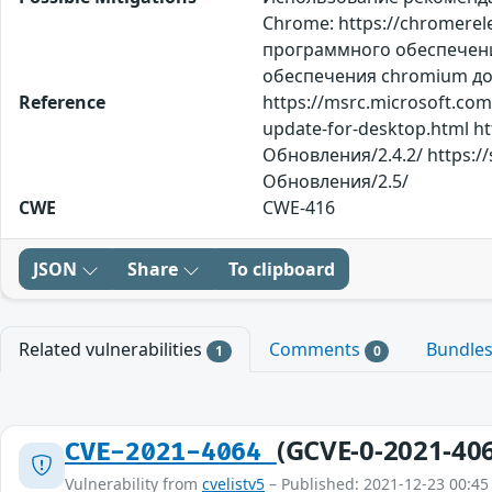
Chrome: https://chromere
программного обеспечени
обеспечения chromium до 
Reference
https://msrc.microsoft.com
update-for-desktop.html h
Обновления/2.4.2/ https:/
Обновления/2.5/
CWE
CWE-416
JSON
Share
To clipboard
Related vulnerabilities
Comments
Bundle
1
0
(GCVE-0-2021-40
CVE-2021-4064
Vulnerability from
cvelistv5
– Published: 2021-12-23 00:45