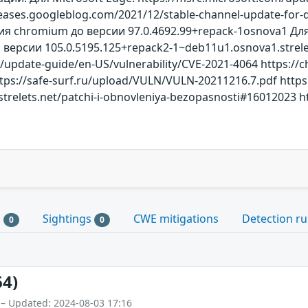
leases.googleblog.com/2021/12/stable-channel-update-fo
я chromium до версии 97.0.4692.99+repack-1osnova1 Д
версии 105.0.5195.125+repack2-1~deb11u1.osnova1.strele
/update-guide/en-US/vulnerability/CVE-2021-4064 https:/
ttps://safe-surf.ru/upload/VULN/VULN-20211216.7.pdf htt
/strelets.net/patchi-i-obnovleniya-bezopasnosti#16012023
s
Sightings
CWE mitigations
Detection ru
0
0
64)
 – Updated: 2024-08-03 17:16