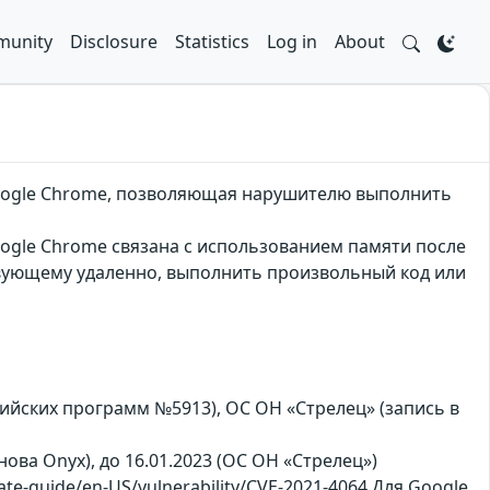
unity
Disclosure
Statistics
Log in
About
 Google Chrome, позволяющая нарушителю выполнить
Google Chrome связана с использованием памяти после
твующему удаленно, выполнить произвольный код или
сийских программ №5913), ОС ОН «Стрелец» (запись в
Снова Оnyx), до 16.01.2023 (ОС ОН «Стрелец»)
te-guide/en-US/vulnerability/CVE-2021-4064 Для Google