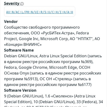
Severity
AV:N/AC:L/PR:N/UI:R/S:U/C:H/I:H/A:H
Vendor
Сообщество свободного программного
обеспечения, ООО «РусБИТех-Астра», Fedora
Project, Google Inc, Microsoft Corp, АО "НППКТ", АО
«Концерн ВНИИНС»
Software Name
Debian GNU/Linux, Astra Linux Special Edition (запись
в едином реестре российских программ №369),
Fedora, Google Chrome, Microsoft Edge, ОСОН
ОСнова Оnyx (запись в едином реестре российских
программ №5913), ОС ОН «Стрелец» (запись в
едином реестре российских программ №6177)
Software Version
9 (Debian GNU/Linux), 1.6 «Смоленск» (Astra Linux
Special Edition), 10 (Debian GNU/Linux), 33 (Fedora), 34