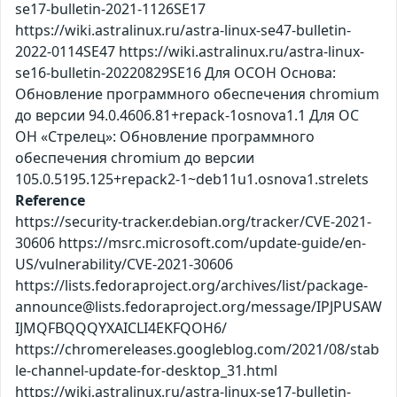
se17-bulletin-2021-1126SE17
https://wiki.astralinux.ru/astra-linux-se47-bulletin-
2022-0114SE47 https://wiki.astralinux.ru/astra-linux-
se16-bulletin-20220829SE16 Для ОСОН Основа:
Обновление программного обеспечения chromium
до версии 94.0.4606.81+repack-1osnova1.1 Для ОС
ОН «Стрелец»: Обновление программного
обеспечения chromium до версии
105.0.5195.125+repack2-1~deb11u1.osnova1.strelets
Reference
https://security-tracker.debian.org/tracker/CVE-2021-
30606 https://msrc.microsoft.com/update-guide/en-
US/vulnerability/CVE-2021-30606
https://lists.fedoraproject.org/archives/list/package-
announce@lists.fedoraproject.org/message/IPJPUSAW
IJMQFBQQQYXAICLI4EKFQOH6/
https://chromereleases.googleblog.com/2021/08/stab
le-channel-update-for-desktop_31.html
https://wiki.astralinux.ru/astra-linux-se17-bulletin-