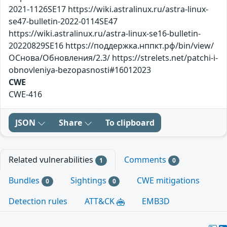
2021-1126SE17 https://wiki.astralinux.ru/astra-linux-
se47-bulletin-2022-0114SE47
https://wiki.astralinux.ru/astra-linux-se16-bulletin-
20220829SE16 https://поддержка.нппкт.рф/bin/view/
ОСнова/Обновления/2.3/ https://strelets.net/patchi-i-
obnovleniya-bezopasnosti#16012023
CWE
CWE-416
JSON
Share
To clipboard
Related vulnerabilities
Comments
1
0
Bundles
Sightings
CWE mitigations
0
0
Detection rules
ATT&CK
EMB3D