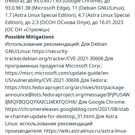
(Fedora), до 93.0.4577.63 (Google Chrome), до
93.0.961.38 (Microsoft Edge), 11 (Debian GNU/Linux),
1.7 (Astra Linux Special Edition), 4.7 (Astra Linux Special
Edition), до 2.3 (ОСОН ОСнова Оnyx), до 16.01.2023
(ОС ОН «Стрелец»)
Possible Mitigations
Использование рекомендаций: Для Debian
GNU/Linux: https://security-
tracker.debian.org/tracker/CVE-2021-30606 Для
программных продуктов Microsoft Corp.:
https://msrc.microsoft.com/update-guide/en-
US/vulnerability/CVE-2021-30606 Для Fedora:
https://lists.fedoraproject.org/archives/list/package-
announce@lists.fedoraproject.org/message/IPJPUSAW
IJMQFBQQQYXAICLI4EKFQOH6/ Для Google Chrome:
https://chromereleases.googleblog.com/2021/08/stab
le-channel-update-for-desktop_31.html Для Astra
Linux: использование рекомендаций
производителя: https://wiki.astralinux.ru/astra-linux-