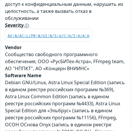
доступ к конфиденциальным данным, нарушить их
целостность, а также вызвать отказ в
обслуживании
Severity
AV:N/AC:L/PR:N/UI:N/S:U/C:H/I:H/A:H
Vendor
Сообщество свободного программного
обеспечения, ООО «РусБИТех-Астра», FFmpeg team,
АО "НППКТ", АО «Концерн ВНИИНС»
Software Name
Debian GNU/Linux, Astra Linux Special Edition (запись
в едином реестре российских программ №369),
Astra Linux Common Edition (запись в едином
реестре российских программ №4433), Astra Linux
Special Edition для «Эльбрус» (запись в едином
реестре российских программ №11156), FFmpeg,
ОСОН ОСнова Оnyx (запись в едином реестре