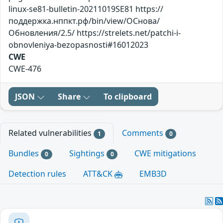
linux-se81-bulletin-20211019SE81 https://
поддержка.нппкт.рф/bin/view/ОСнова/
Обновления/2.5/ https://strelets.net/patchi-i-
obnovleniya-bezopasnosti#16012023
CWE
CWE-476
JSON
Share
To clipboard
Related vulnerabilities
Comments
1
0
Bundles
Sightings
CWE mitigations
0
0
Detection rules
ATT&CK
EMB3D