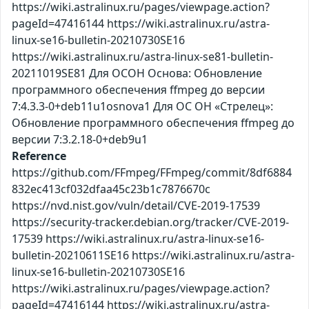
https://wiki.astralinux.ru/pages/viewpage.action?
pageId=47416144 https://wiki.astralinux.ru/astra-
linux-se16-bulletin-20210730SE16
https://wiki.astralinux.ru/astra-linux-se81-bulletin-
20211019SE81 Для ОСОН Основа: Обновление
программного обеспечения ffmpeg до версии
7:4.3.3-0+deb11u1osnova1 Для ОС ОН «Стрелец»:
Обновление программного обеспечения ffmpeg до
версии 7:3.2.18-0+deb9u1
Reference
https://github.com/FFmpeg/FFmpeg/commit/8df6884
832ec413cf032dfaa45c23b1c7876670c
https://nvd.nist.gov/vuln/detail/CVE-2019-17539
https://security-tracker.debian.org/tracker/CVE-2019-
17539 https://wiki.astralinux.ru/astra-linux-se16-
bulletin-20210611SE16 https://wiki.astralinux.ru/astra-
linux-se16-bulletin-20210730SE16
https://wiki.astralinux.ru/pages/viewpage.action?
pageId=47416144 https://wiki.astralinux.ru/astra-