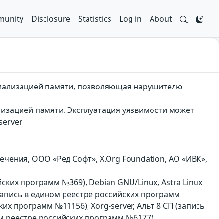
unity
Disclosure
Statistics
Log in
About
ициализацией памяти, позволяющая нарушителю
лизацией памяти. Эксплуатация уязвимости может
server
чения, ООО «Ред Софт», X.Org Foundation, АО «ИВК»,
сийских программ №369), Debian GNU/Linux, Astra Linux
запись в едином реестре российских программ
ских программ №11156), Xorg-server, Альт 8 СП (запись
ом реестре российских программ №6177)