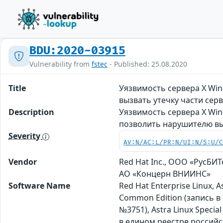
BDU:2020-03915
Vulnerability from
fstec
- Published: 25.08.2020
Title
Уязвимость сервера X Wi
вызвать утечку части сер
Description
Уязвимость сервера X Win
позволить нарушителю выз
Severity
AV:N/AC:L/PR:N/UI:N/S:U/
Vendor
Red Hat Inc., ООО «РусБИ
АО «Концерн ВНИИНС»
Software Name
Red Hat Enterprise Linux, 
Common Edition (запись в
№3751), Astra Linux Speci
в едином реестре российс