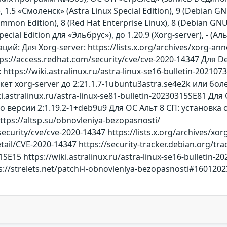
, 1.5 «Смоленск» (Astra Linux Special Edition), 9 (Debian GN
mmon Edition), 8 (Red Hat Enterprise Linux), 8 (Debian GNU
ecial Edition для «Эльбрус»), до 1.20.9 (Xorg-server), - (А
й: Для Xorg-server: https://lists.x.org/archives/xorg-a
ps://access.redhat.com/security/cve/cve-2020-14347 Для Deb
 https://wiki.astralinux.ru/astra-linux-se16-bulletin-202107
кет xorg-server до 2:21.1.7-1ubuntu3astra.se4e2k или б
ki.astralinux.ru/astra-linux-se81-bulletin-20230315SE81
до версии 2:1.19.2-1+deb9u9 Для ОС Альт 8 СП: установк
tps://altsp.su/obnovleniya-bezopasnosti/
security/cve/cve-2020-14347 https://lists.x.org/archives/x
etail/CVE-2020-14347 https://security-tracker.debian.org/tra
SE15 https://wiki.astralinux.ru/astra-linux-se16-bulletin-20
s://strelets.net/patchi-i-obnovleniya-bezopasnosti#1601202