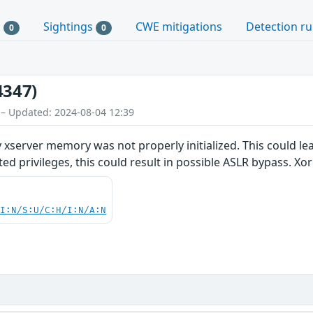
s
Sightings
CWE mitigations
Detection ru
0
0
4347)
 – Updated: 2024-08-04 12:39
 xserver memory was not properly initialized. This could le
ed privileges, this could result in possible ASLR bypass. Xor
UI:N/S:U/C:H/I:N/A:N