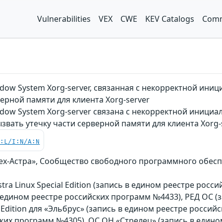
Vulnerabilities
VEX
CWE
KEV Catalogs
Comm
ndow System Xorg-server, связанная с некорректной ин
верной памяти для клиента Xorg-server
dow System Xorg-server связана с некорректной инициа
вать утечку части серверной памяти для клиента Xorg-
C:L/I:N/A:N
Тех-Астра», Сообщество свободного программного обеспе
Astra Linux Special Edition (запись в едином реестре рос
 едином реестре российских программ №4433), РЕД ОС (
al Edition для «Эльбрус» (запись в едином реестре россий
ких программ №4305), ОС ОН «Стрелец» (запись в един