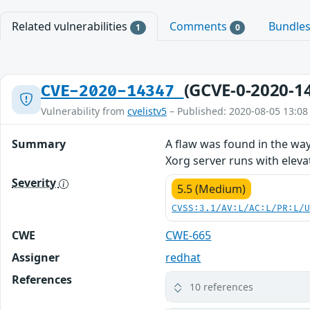
Related vulnerabilities
Comments
Bundle
1
0
(GCVE-0-2020-1
CVE-2020-14347
Vulnerability from
cvelistv5
– Published: 2020-08-05 13:08
Summary
A flaw was found in the way
Xorg server runs with elevat
Severity
5.5 (Medium)
CVSS:3.1/AV:L/AC:L/PR:L/
CWE
CWE-665
Assigner
redhat
References
10 references