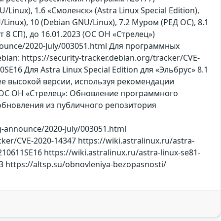
U/Linux), 1.6 «Смоленск» (Astra Linux Special Edition),
/Linux), 10 (Debian GNU/Linux), 7.2 Муром (РЕД ОС), 8.1
льт 8 СП), до 16.01.2023 (ОС ОН «Стрелец»)
nnounce/2020-July/003051.html Для программных
ian: https://security-tracker.debian.org/tracker/CVE-
30SE16 Для Astra Linux Special Edition для «Эльбрус» 8.1
олее высокой версии, используя рекомендации
 Для ОС ОН «Стрелец»: Обновление программного
а обновления из публичного репозитория
org-announce/2020-July/003051.html
cker/CVE-2020-14347 https://wiki.astralinux.ru/astra-
210611SE16 https://wiki.astralinux.ru/astra-linux-se81-
3 https://altsp.su/obnovleniya-bezopasnosti/