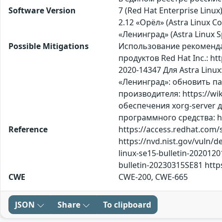
Software Version
7 (Red Hat Enterprise Linux)
2.12 «Орёл» (Astra Linux Co
«Ленинград» (Astra Linux Sp
Possible Mitigations
Использование рекомендаци
продуктов Red Hat Inc.: htt
2020-14347 Для Astra Linux:
«Ленинград»: обновить па
производителя: https://wi
обеспечения xorg-server 
программного средства: ht
Reference
https://access.redhat.com/
https://nvd.nist.gov/vuln/d
linux-se15-bulletin-20201201
bulletin-20230315SE81 http
CWE
CWE-200, CWE-665
JSON
Share
To clipboard