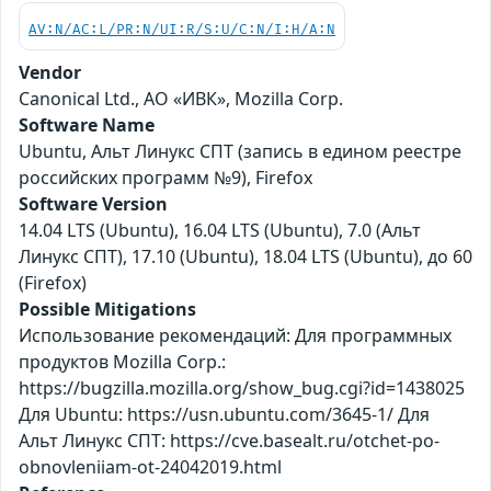
AV:N/AC:L/PR:N/UI:R/S:U/C:N/I:H/A:N
Vendor
Canonical Ltd., АО «ИВК», Mozilla Corp.
Software Name
Ubuntu, Альт Линукс СПТ (запись в едином реестре
российских программ №9), Firefox
Software Version
14.04 LTS (Ubuntu), 16.04 LTS (Ubuntu), 7.0 (Альт
Линукс СПТ), 17.10 (Ubuntu), 18.04 LTS (Ubuntu), до 60
(Firefox)
Possible Mitigations
Использование рекомендаций: Для программных
продуктов Mozilla Corp.:
https://bugzilla.mozilla.org/show_bug.cgi?id=1438025
Для Ubuntu: https://usn.ubuntu.com/3645-1/ Для
Альт Линукс СПТ: https://cve.basealt.ru/otchet-po-
obnovleniiam-ot-24042019.html