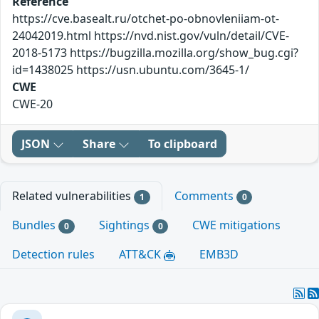
Reference
https://cve.basealt.ru/otchet-po-obnovleniiam-ot-
24042019.html https://nvd.nist.gov/vuln/detail/CVE-
2018-5173 https://bugzilla.mozilla.org/show_bug.cgi?
id=1438025 https://usn.ubuntu.com/3645-1/
CWE
CWE-20
JSON
Share
To clipboard
Related vulnerabilities
Comments
1
0
Bundles
Sightings
CWE mitigations
0
0
Detection rules
ATT&CK
EMB3D