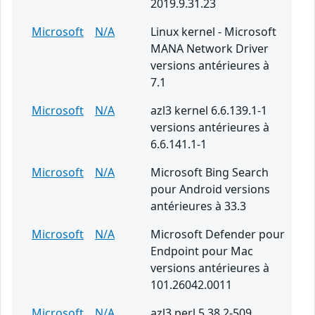
2019.9.31.23
Microsoft
N/A
Linux kernel - Microsoft
MANA Network Driver
versions antérieures à
7.1
Microsoft
N/A
azl3 kernel 6.6.139.1-1
versions antérieures à
6.6.141.1-1
Microsoft
N/A
Microsoft Bing Search
pour Android versions
antérieures à 33.3
Microsoft
N/A
Microsoft Defender pour
Endpoint pour Mac
versions antérieures à
101.26042.0011
Microsoft
N/A
azl3 perl 5.38.2-509