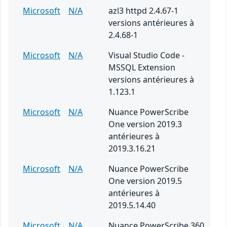
Microsoft
N/A
azl3 httpd 2.4.67-1
versions antérieures à
2.4.68-1
Microsoft
N/A
Visual Studio Code -
MSSQL Extension
versions antérieures à
1.123.1
Microsoft
N/A
Nuance PowerScribe
One version 2019.3
antérieures à
2019.3.16.21
Microsoft
N/A
Nuance PowerScribe
One version 2019.5
antérieures à
2019.5.14.40
Microsoft
N/A
Nuance PowerScribe 360