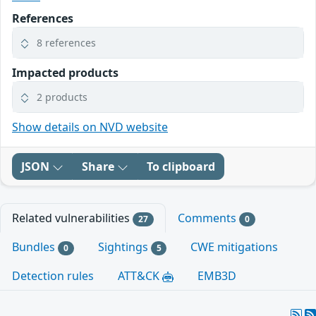
References
8 references
Impacted products
2 products
Show details on NVD website
JSON
Share
To clipboard
Related vulnerabilities
Comments
27
0
Bundles
Sightings
CWE mitigations
0
5
Detection rules
ATT&CK
EMB3D