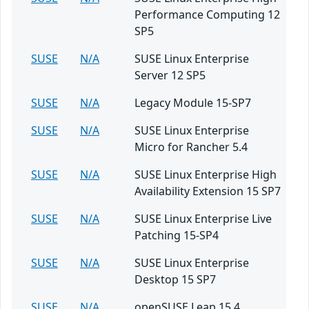
Performance Computing 12
SP5
SUSE
N/A
SUSE Linux Enterprise
Server 12 SP5
SUSE
N/A
Legacy Module 15-SP7
SUSE
N/A
SUSE Linux Enterprise
Micro for Rancher 5.4
SUSE
N/A
SUSE Linux Enterprise High
Availability Extension 15 SP7
SUSE
N/A
SUSE Linux Enterprise Live
Patching 15-SP4
SUSE
N/A
SUSE Linux Enterprise
Desktop 15 SP7
SUSE
N/A
openSUSE Leap 15.4