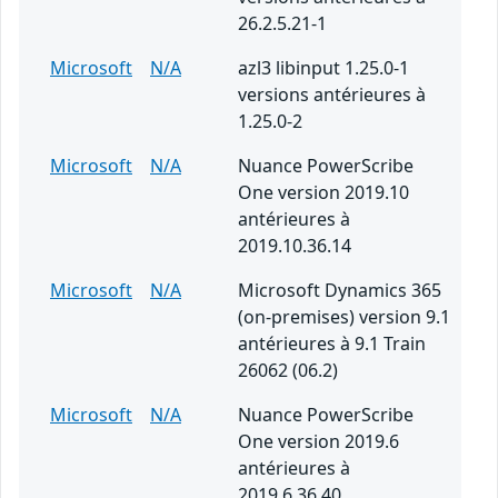
26.2.5.21-1
Microsoft
N/A
azl3 libinput 1.25.0-1
versions antérieures à
1.25.0-2
Microsoft
N/A
Nuance PowerScribe
One version 2019.10
antérieures à
2019.10.36.14
Microsoft
N/A
Microsoft Dynamics 365
(on-premises) version 9.1
antérieures à 9.1 Train
26062 (06.2)
Microsoft
N/A
Nuance PowerScribe
One version 2019.6
antérieures à
2019.6.36.40