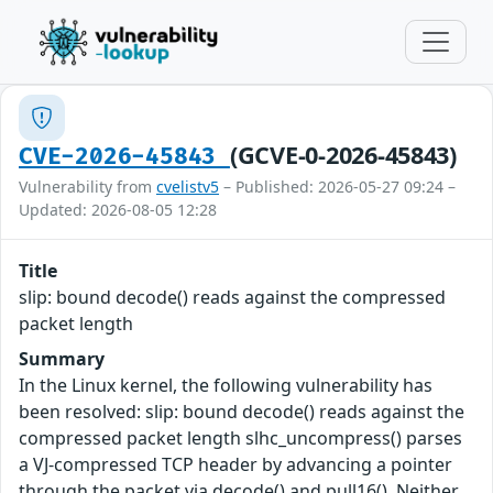
(GCVE-0-2026-45843)
CVE-2026-45843
Vulnerability from
cvelistv5
– Published: 2026-05-27 09:24 –
Updated: 2026-08-05 12:28
Title
slip: bound decode() reads against the compressed
packet length
Summary
In the Linux kernel, the following vulnerability has
been resolved: slip: bound decode() reads against the
compressed packet length slhc_uncompress() parses
a VJ-compressed TCP header by advancing a pointer
through the packet via decode() and pull16(). Neither