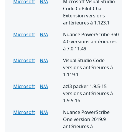
Microsoft
N/A
Microsoft Visual Studio
Code CoPilot Chat
Extension versions
antérieures à 1.123.1
Microsoft
N/A
Nuance PowerScribe 360
4.0 versions antérieures
à 7.0.11.49
Microsoft
N/A
Visual Studio Code
versions antérieures à
1.119.1
Microsoft
N/A
azl3 packer 1.9.5-15
versions antérieures à
1.9.5-16
Microsoft
N/A
Nuance PowerScribe
One version 2019.9
antérieures à