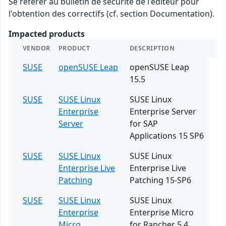
Se référer au bulletin de sécurité de l'éditeur pour
l'obtention des correctifs (cf. section Documentation).
Impacted products
VENDOR
PRODUCT
DESCRIPTION
SUSE
openSUSE Leap
openSUSE Leap
15.5
SUSE
SUSE Linux
SUSE Linux
Enterprise
Enterprise Server
Server
for SAP
Applications 15 SP6
SUSE
SUSE Linux
SUSE Linux
Enterprise Live
Enterprise Live
Patching
Patching 15-SP6
SUSE
SUSE Linux
SUSE Linux
Enterprise
Enterprise Micro
Micro
for Rancher 5.4