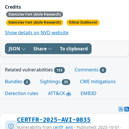
Credits
Stanislav Fort (Aisle Research)
Stanislav Fort (Aisle Research)
Viktor Dukhovni
Show details on NVD website
JSON
Share
To clipboard
Related vulnerabilities
Comments
153
0
Bundles
Sightings
CWE mitigations
2
35
Detection rules
ATT&CK
EMB3D
CERTFR-2025-AVI-0835
Vulnerability from
certfr_avis
- Published: 2025-10-01 -