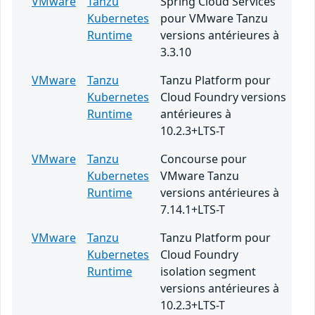
VMware
Tanzu
Spring Cloud Services
Kubernetes
pour VMware Tanzu
Runtime
versions antérieures à
3.3.10
VMware
Tanzu
Tanzu Platform pour
Kubernetes
Cloud Foundry versions
Runtime
antérieures à
10.2.3+LTS-T
VMware
Tanzu
Concourse pour
Kubernetes
VMware Tanzu
Runtime
versions antérieures à
7.14.1+LTS-T
VMware
Tanzu
Tanzu Platform pour
Kubernetes
Cloud Foundry
Runtime
isolation segment
versions antérieures à
10.2.3+LTS-T