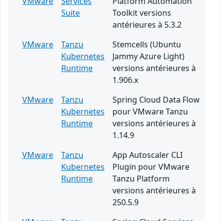
VMware
Services
Platform Automation
Suite
Toolkit versions
antérieures à 5.3.2
VMware
Tanzu
Stemcells (Ubuntu
Kubernetes
Jammy Azure Light)
Runtime
versions antérieures à
1.906.x
VMware
Tanzu
Spring Cloud Data Flow
Kubernetes
pour VMware Tanzu
Runtime
versions antérieures à
1.14.9
VMware
Tanzu
App Autoscaler CLI
Kubernetes
Plugin pour VMware
Runtime
Tanzu Platform
versions antérieures à
250.5.9