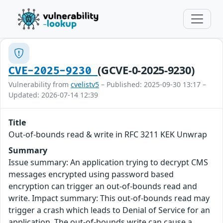
(GCVE-0-2025-9230)
CVE-2025-9230
Vulnerability from
cvelistv5
– Published: 2025-09-30 13:17 –
Updated: 2026-07-14 12:39
Title
Out-of-bounds read & write in RFC 3211 KEK Unwrap
Summary
Issue summary: An application trying to decrypt CMS
messages encrypted using password based
encryption can trigger an out-of-bounds read and
write. Impact summary: This out-of-bounds read may
trigger a crash which leads to Denial of Service for an
application. The out-of-bounds write can cause a