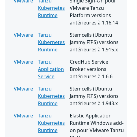
VMware
Tanzu
Single Sign-On pour
Kubernetes
VMware Tanzu
Runtime
Platform versions
antérieures à 1.16.14
VMware
Tanzu
Stemcells (Ubuntu
Kubernetes
Jammy FIPS) versions
Runtime
antérieures à 1.915.x
VMware
Tanzu
CredHub Service
Application
Broker versions
Service
antérieures à 1.6.6
VMware
Tanzu
Stemcells (Ubuntu
Kubernetes
Jammy FIPS) versions
Runtime
antérieures à 1.943.x
VMware
Tanzu
Elastic Application
Kubernetes
Runtime Windows add-
Runtime
on pour VMware Tanzu