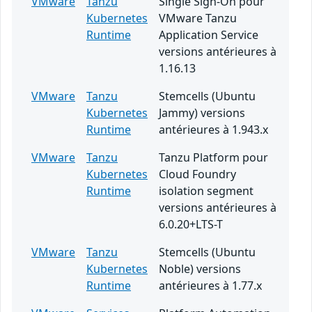
VMware
Tanzu
Single Sign-On pour
Kubernetes
VMware Tanzu
Runtime
Application Service
versions antérieures à
1.16.13
VMware
Tanzu
Stemcells (Ubuntu
Kubernetes
Jammy) versions
Runtime
antérieures à 1.943.x
VMware
Tanzu
Tanzu Platform pour
Kubernetes
Cloud Foundry
Runtime
isolation segment
versions antérieures à
6.0.20+LTS-T
VMware
Tanzu
Stemcells (Ubuntu
Kubernetes
Noble) versions
Runtime
antérieures à 1.77.x