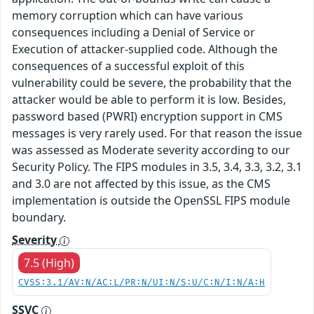
memory corruption which can have various
consequences including a Denial of Service or
Execution of attacker-supplied code. Although the
consequences of a successful exploit of this
vulnerability could be severe, the probability that the
attacker would be able to perform it is low. Besides,
password based (PWRI) encryption support in CMS
messages is very rarely used. For that reason the issue
was assessed as Moderate severity according to our
Security Policy. The FIPS modules in 3.5, 3.4, 3.3, 3.2, 3.1
and 3.0 are not affected by this issue, as the CMS
implementation is outside the OpenSSL FIPS module
boundary.
Severity
7.5 (High)
CVSS:3.1/AV:N/AC:L/PR:N/UI:N/S:U/C:N/I:N/A:H
SSVC